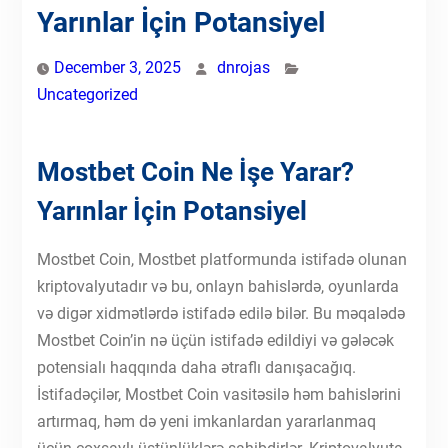
Yarınlar İçin Potansiyel
December 3, 2025
dnrojas
Uncategorized
Mostbet Coin Ne İşe Yarar?
Yarınlar İçin Potansiyel
Mostbet Coin, Mostbet platformunda istifadə olunan
kriptovalyutadır və bu, onlayn bahislərdə, oyunlarda
və digər xidmətlərdə istifadə edilə bilər. Bu məqalədə
Mostbet Coin’in nə üçün istifadə edildiyi və gələcək
potensialı haqqında daha ətraflı danışacağıq.
İstifadəçilər, Mostbet Coin vasitəsilə həm bahislərini
artırmaq, həm də yeni imkanlardan yararlanmaq