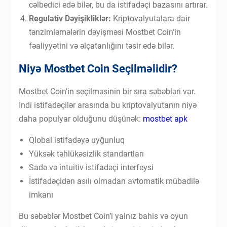
cəlbedici edə bilər, bu da istifadəçi bazasını artırar.
Regulativ Dəyişikliklər:
Kriptovalyutalara dair
tənzimləmələrin dəyişməsi Mostbet Coin’in
fəaliyyətini və əlçatanlığını təsir edə bilər.
Niyə Mostbet Coin Seçilməlidir?
Mostbet Coin’in seçilməsinin bir sıra səbəbləri var.
İndi istifadəçilər arasında bu kriptovalyutanın niyə
daha populyar olduğunu düşünək:
mostbet apk
Qlobal istifadəyə uyğunluq
Yüksək təhlükəsizlik standartları
Sadə və intuitiv istifadəçi interfeysi
İstifadəçidən asılı olmadan avtomatik mübadilə
imkanı
Bu səbəblər Mostbet Coin’i yalnız bahis və oyun