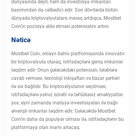
dünyasında deyil, həm də investisiya imkanları
baxımından da cəlbedici edir. Son dövrlərdə bütün
dünyada kriptovalyutalara maraq artdıqca, Mostbet
Coin’in pozisiya əldə etməsi potensialını artırır.
Nəticə
Mostbet Coin, onlayn bahis platformasında innovativ
bir kriptovalyuta olaraq, istifadəçilərə geniş imkanlar
təqdim edir. Onun gələcəkdəki potensialı, tələblərə
cavab verməsi, texnoloji inkişafları və bazar şərtləri
ilə sıx bağlıdır. Bu kriptovalyutanın seçilməsi,
istifadəçilərə yalnız sürətli və təhlükəsiz əməliyyatlar
yox, eyni zamanda maliyyə investisiyaları ilə bağlı
əlverişli imkanlar təqdim edir. Gələcəkdə Mostbet
Coin’in daha da populyar olması ilə, istifadəçilərin bu
platformaya olan inamı artacaq.