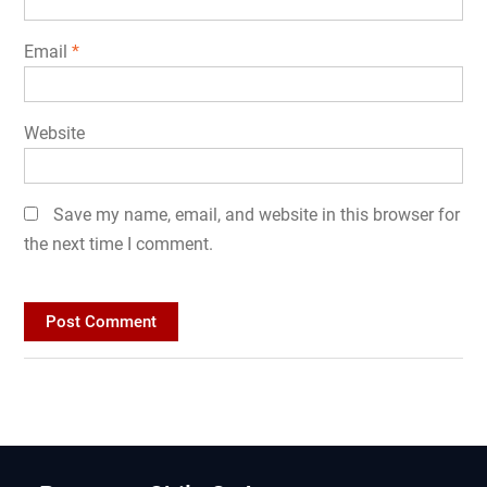
Email
*
Website
Save my name, email, and website in this browser for
the next time I comment.