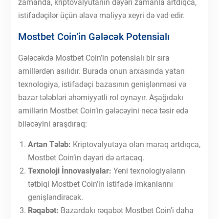
zamanda, kriptovalyutanın dəyəri zamanla artdıqca,
istifadəçilər üçün əlavə maliyyə xeyri də vəd edir.
Mostbet Coin’in Gələcək Potensialı
Gələcəkdə Mostbet Coin’in potensialı bir sıra
amillərdən asılıdır. Burada onun arxasında yatan
texnologiya, istifadəçi bazasının genişlənməsi və
bazar tələbləri əhəmiyyətli rol oynayır. Aşağıdakı
amillərin Mostbet Coin’in gələcəyini necə təsir edə
biləcəyini araşdıraq:
Artan Tələb:
Kriptovalyutaya olan maraq artdıqca,
Mostbet Coin’in dəyəri də artacaq.
Texnoloji İnnovasiyalar:
Yeni texnologiyaların
tətbiqi Mostbet Coin’in istifadə imkanlarını
genişləndirəcək.
Rəqabət:
Bazardakı rəqabət Mostbet Coin’i daha