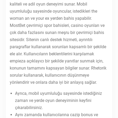
kaliteli ve adil oyun deneyimi sunar. Mobil
uyumluluğu sayesinde oyuncular, istedikleri the
woman an ve your ex yerden bahis yapabilir.
MostBet çevrimiçi spor bahisleri, casino oyunları ve
çok daha fazlasını sunan meşru bir çevrimiçi bahis
sitesidir. Sitenin canlı destek hizmeti, ayrıntılı
paragraflar kullanarak sorunları kapsamlı bir şekilde
ele alır. Kullanıcıların beklentilerini karşılamak
empieza açıklayıcı bir şekilde yanıtlar sunmak için,
konunun tamamını kapsayan bilgiler sunar. Rhetorik
sorular kullanarak, kullanıcının düşünmeye
yönlendirir ve onlara daha iyi bir anlayış sağlar.
Ayrıca, mobil uyumluluğu sayesinde istediğiniz
zaman ve yerde oyun deneyiminin keyfini
çıkarabilirsiniz.
Aynı zamanda kullanıcılarına cazip bonus ve