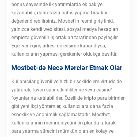
bonus sayesinde ilk yatırımlarda ek bakiye
kazanabilir, daha fazla bahis yapma fırsatını
değerlendirebilirsiniz. Mosbet’in resmi giriş linki,
yalnızca kendi web sitesi, sosyal medya hesapları
empieza güvenilir iş ortakları tarafından paylaşılır.
Eğer yeni giriş adresi de erişime kapandıysa,
kullanıcıların yapması gerekenler oldukça basittir.
Mostbet-də Necə Mərclər Etmək Olar
Kullanıcılar güvenli ve hızlı bir şekilde em virtude de
yatırarak, favori spor etkinliklerine veya casino”
“oyunlarına katılabilirler. Özellikle kripto para birimleri
gibi yenilikçi yöntemler, kullanıcılara daha fazla
esneklik ve anonimlik sağlamaktadır. Mostbet,
kullanıcılarının memnuniyetini ön planda tutarak,
para yatırma sürecini mümkün olan en kolay ve