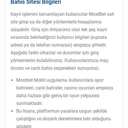
Bahis Sitesi Bilgileri
Kayıt işlemini tamamlayan kullanıcılar MostBet sah
site girişi ya da diğer yöntemlerle hesaplarına
ulaşabilir. Giriş için ihtiyacınız olan tek şey, kayıt
sırasında belirlediğiniz kullanıcı bilgileri (e-posta
adresi ya da telefon numarası) empieza şifredir.
Aşağıda farklı cihazlar ve durumlar için giriş
yöntemlerini bulabilirsiniz. Kullanıcılarımıza maç
öncesi ve canlı bahis seçenekleri sunuyoruz.
Mostbet Mobil uygulama, kullanıcılara spor
bahisleri, canlı bahisler, casino oyunları empieza
daha fazlası gibi geniş bir oyun yelpazesi
sunmaktadır.
Bu lisans, platformun yasalara uygun şekilde
çalıştığını ve düzenli denetimlere tabi olduğunu
gösterir.