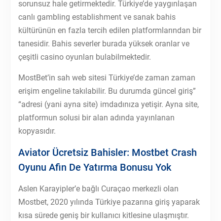
sorunsuz hale getirmektedir. Türkiye’de yaygınlaşan
canlı gambling establishment ve sanak bahis
kültürünün en fazla tercih edilen platformlarından bir
tanesidir. Bahis severler burada yüksek oranlar ve
çeşitli casino oyunları bulabilmektedir.
MostBet’in sah web sitesi Türkiye’de zaman zaman
erişim engeline takılabilir. Bu durumda güncel giriş”
“adresi (yani ayna site) imdadınıza yetişir. Ayna site,
platformun solusi bir alan adında yayınlanan
kopyasıdır.
Aviator Ücretsiz Bahisler: Mostbet Crash
Oyunu Afin De Yatırma Bonusu Yok
Aslen Karayipler’e bağlı Curaçao merkezli olan
Mostbet, 2020 yılında Türkiye pazarına giriş yaparak
kısa sürede geniş bir kullanıcı kitlesine ulaşmıştır.