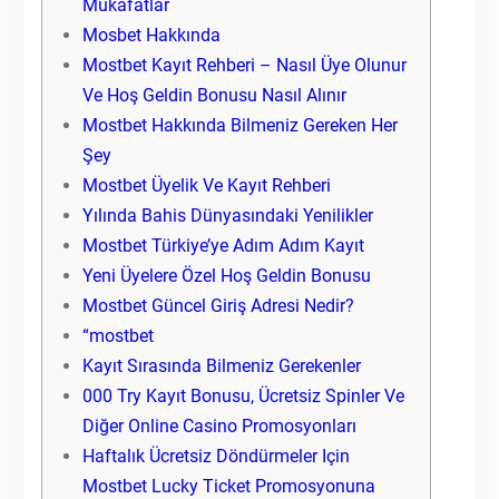
Mükafatlar
Mosbet Hakkında
Mostbet Kayıt Rehberi – Nasıl Üye Olunur
Ve Hoş Geldin Bonusu Nasıl Alınır
Mostbet Hakkında Bilmeniz Gereken Her
Şey
Mostbet Üyelik Ve Kayıt Rehberi
Yılında Bahis Dünyasındaki Yenilikler
Mostbet Türkiye’ye Adım Adım Kayıt
Yeni Üyelere Özel Hoş Geldin Bonusu
Mostbet Güncel Giriş Adresi Nedir?
“mostbet
Kayıt Sırasında Bilmeniz Gerekenler
000 Try Kayıt Bonusu, Ücretsiz Spinler Ve
Diğer Online Casino Promosyonları
Haftalık Ücretsiz Döndürmeler Için
Mostbet Lucky Ticket Promosyonuna