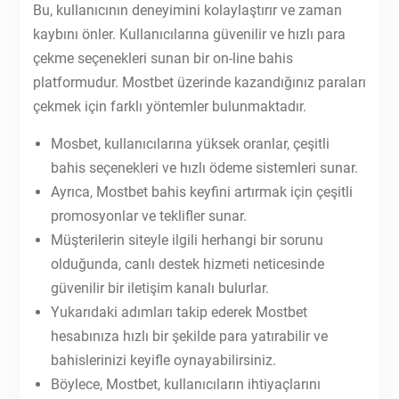
Bu, kullanıcının deneyimini kolaylaştırır ve zaman
kaybını önler. Kullanıcılarına güvenilir ve hızlı para
çekme seçenekleri sunan bir on-line bahis
platformudur. Mostbet üzerinde kazandığınız paraları
çekmek için farklı yöntemler bulunmaktadır.
Mosbet, kullanıcılarına yüksek oranlar, çeşitli
bahis seçenekleri ve hızlı ödeme sistemleri sunar.
Ayrıca, Mostbet bahis keyfini artırmak için çeşitli
promosyonlar ve teklifler sunar.
Müşterilerin siteyle ilgili herhangi bir sorunu
olduğunda, canlı destek hizmeti neticesinde
güvenilir bir iletişim kanalı bulurlar.
Yukarıdaki adımları takip ederek Mostbet
hesabınıza hızlı bir şekilde para yatırabilir ve
bahislerinizi keyifle oynayabilirsiniz.
Böylece, Mostbet, kullanıcıların ihtiyaçlarını