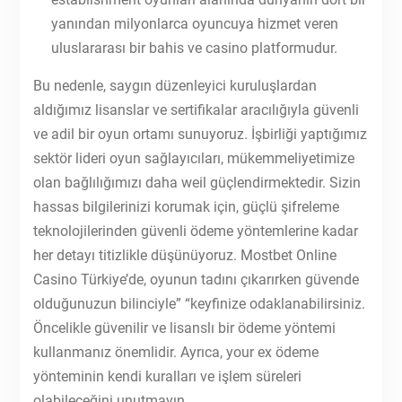
yanından milyonlarca oyuncuya hizmet veren
uluslararası bir bahis ve casino platformudur.
Bu nedenle, saygın düzenleyici kuruluşlardan
aldığımız lisanslar ve sertifikalar aracılığıyla güvenli
ve adil bir oyun ortamı sunuyoruz. İşbirliği yaptığımız
sektör lideri oyun sağlayıcıları, mükemmeliyetimize
olan bağlılığımızı daha weil güçlendirmektedir. Sizin
hassas bilgilerinizi korumak için, güçlü şifreleme
teknolojilerinden güvenli ödeme yöntemlerine kadar
her detayı titizlikle düşünüyoruz. Mostbet Online
Casino Türkiye’de, oyunun tadını çıkarırken güvende
olduğunuzun bilinciyle” “keyfinize odaklanabilirsiniz.
Öncelikle güvenilir ve lisanslı bir ödeme yöntemi
kullanmanız önemlidir. Ayrıca, your ex ödeme
yönteminin kendi kuralları ve işlem süreleri
olabileceğini unutmayın.