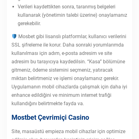
Verileri kaydettikten sonra, taranmış belgeleri
kullanarak (yönetimin talebi üzerine) onaylamanız
gerekebilir.
Mosbet gibi lisanslı platformlar, kullanıcı verilerini
SSL şifreleme ile korur. Daha sonraki yorumlarımda
kullanılması için adım, e-posta adresim ve site
adresim bu tarayıcıya kaydedilsin. “Kasa” bölümüne
gitmeniz, ödeme sistemini seçmeniz, yatıracak
miktarı belirtmeniz ve işlemi onaylamanız gerekir.
Uygulamanın mobil cihazlarda çalışmak için daha iyi
enhance edildiğini ve minimum internet trafiği
kullandığını belirtmekte fayda va.
Mostbet Çevrimiçi Casino
Site, masaüstü empieza mobil cihazlar için optimize