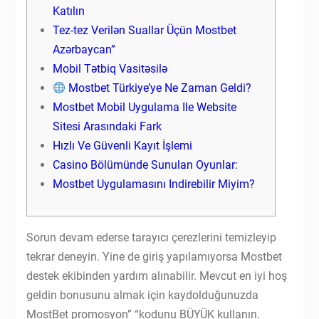
Katılın
Tez-tez Verilən Suallar Üçün Mostbet
Azərbaycan”
Mobil Tətbiq Vasitəsilə
Mostbet Türkiye’ye Ne Zaman Geldi?
Mostbet Mobil Uygulama Ile Website
Sitesi Arasındaki Fark
Hızlı Ve Güvenli Kayıt İşlemi
Casino Bölümünde Sunulan Oyunlar:
Mostbet Uygulamasını Indirebilir Miyim?
Sorun devam ederse tarayıcı çerezlerini temizleyip
tekrar deneyin. Yine de giriş yapılamıyorsa Mostbet
destek ekibinden yardım alınabilir. Mevcut en iyi hoş
geldin bonusunu almak için kaydolduğunuzda
MostBet promosyon” “kodunu BÜYÜK kullanın.