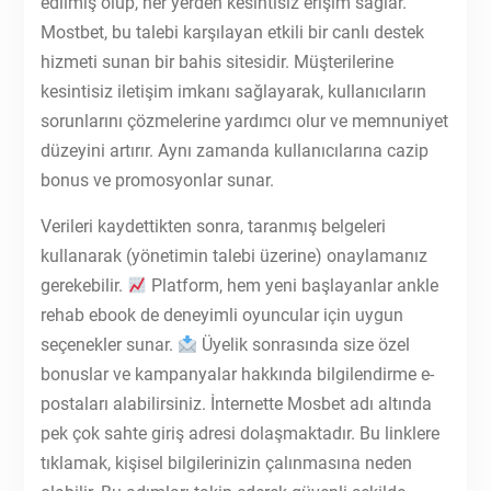
edilmiş olup, her yerden kesintisiz erişim sağlar.
Mostbet, bu talebi karşılayan etkili bir canlı destek
hizmeti sunan bir bahis sitesidir. Müşterilerine
kesintisiz iletişim imkanı sağlayarak, kullanıcıların
sorunlarını çözmelerine yardımcı olur ve memnuniyet
düzeyini artırır. Aynı zamanda kullanıcılarına cazip
bonus ve promosyonlar sunar.
Verileri kaydettikten sonra, taranmış belgeleri
kullanarak (yönetimin talebi üzerine) onaylamanız
gerekebilir.
Platform, hem yeni başlayanlar ankle
rehab ebook de deneyimli oyuncular için uygun
seçenekler sunar.
Üyelik sonrasında size özel
bonuslar ve kampanyalar hakkında bilgilendirme e-
postaları alabilirsiniz. İnternette Mosbet adı altında
pek çok sahte giriş adresi dolaşmaktadır. Bu linklere
tıklamak, kişisel bilgilerinizin çalınmasına neden