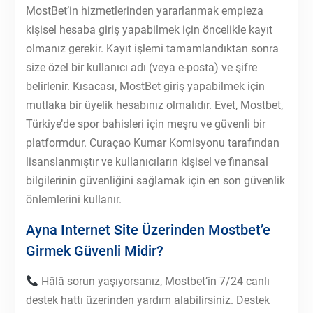
MostBet’in hizmetlerinden yararlanmak empieza
kişisel hesaba giriş yapabilmek için öncelikle kayıt
olmanız gerekir. Kayıt işlemi tamamlandıktan sonra
size özel bir kullanıcı adı (veya e-posta) ve şifre
belirlenir. Kısacası, MostBet giriş yapabilmek için
mutlaka bir üyelik hesabınız olmalıdır. Evet, Mostbet,
Türkiye’de spor bahisleri için meşru ve güvenli bir
platformdur. Curaçao Kumar Komisyonu tarafından
lisanslanmıştır ve kullanıcıların kişisel ve finansal
bilgilerinin güvenliğini sağlamak için en son güvenlik
önlemlerini kullanır.
Ayna Internet Site Üzerinden Mostbet’e
Girmek Güvenli Midir?
Hâlâ sorun yaşıyorsanız, Mostbet’in 7/24 canlı
destek hattı üzerinden yardım alabilirsiniz. Destek