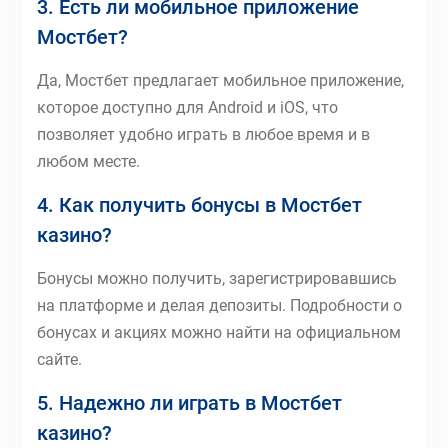
3. Есть ли мобильное приложение
Мостбет?
Да, Мостбет предлагает мобильное приложение,
которое доступно для Android и iOS, что
позволяет удобно играть в любое время и в
любом месте.
4. Как получить бонусы в Мостбет
казино?
Бонусы можно получить, зарегистрировавшись
на платформе и делая депозиты. Подробности о
бонусах и акциях можно найти на официальном
сайте.
5. Надежно ли играть в Мостбет
казино?