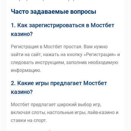
Часто задаваемые вопросы
1. Как зарегистрироваться в Мостбет
казино?
Регистрация в Мостбет простая. Вам нужно
зайти на сайт, нажать на кнопку «Регистрация» и
следовать инструкциям, заполнив необходимую
информацию.
2. Какие игры предлагает Мостбет
казино?
Мостбет предлагает широкий выбор игр,
включая слоты, настольные игры, лайв-казино и
ставки на спорт.