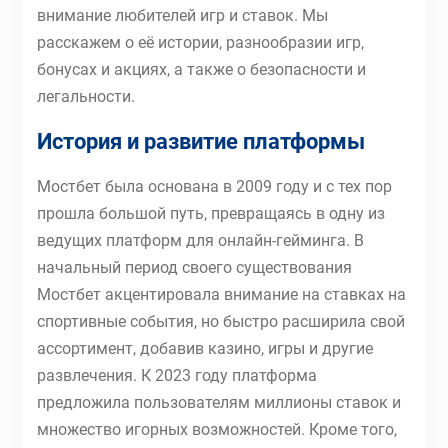
внимание любителей игр и ставок. Мы
расскажем о её истории, разнообразии игр,
бонусах и акциях, а также о безопасности и
легальности.
История и развитие платформы
Мостбет была основана в 2009 году и с тех пор
прошла большой путь, превращаясь в одну из
ведущих платформ для онлайн-гейминга. В
начальный период своего существования
Мостбет акцентировала внимание на ставках на
спортивные события, но быстро расширила свой
ассортимент, добавив казино, игры и другие
развлечения. К 2023 году платформа
предложила пользователям миллионы ставок и
множество игорных возможностей. Кроме того,