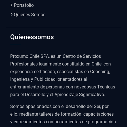
Portafolio
Quienes Somos
Quienessomos
Proxumo Chile SPA, es un Centro de Servicios
Profesionales legalmente constituido en Chile, con
experiencia certificada, especialistas en Coaching,
Ingeniería y Publicidad, orientadores al
entrenamiento de personas con novedosas Técnicas
para el Desarrollo y el Aprendizaje Significativo.
Somos apasionados con el desarrollo del Ser, por
ello, mediante talleres de formación, capacitaciones
y entrenamientos con herramientas de programación