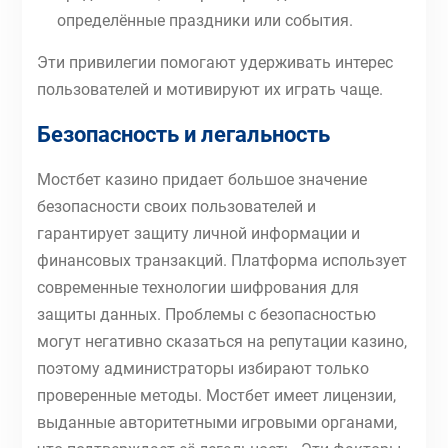
определённые праздники или события.
Эти привилегии помогают удерживать интерес
пользователей и мотивируют их играть чаще.
Безопасность и легальность
Мостбет казино придает большое значение
безопасности своих пользователей и
гарантирует защиту личной информации и
финансовых транзакций. Платформа использует
современные технологии шифрования для
защиты данных. Проблемы с безопасностью
могут негативно сказаться на репутации казино,
поэтому администраторы избирают только
проверенные методы. Мостбет имеет лицензии,
выданные авторитетными игровыми органами,