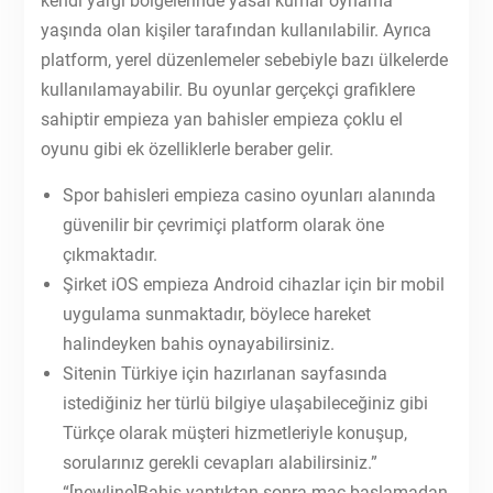
kendi yargı bölgelerinde yasal kumar oynama
yaşında olan kişiler tarafından kullanılabilir. Ayrıca
platform, yerel düzenlemeler sebebiyle bazı ülkelerde
kullanılamayabilir. Bu oyunlar gerçekçi grafiklere
sahiptir empieza yan bahisler empieza çoklu el
oyunu gibi ek özelliklerle beraber gelir.
Spor bahisleri empieza casino oyunları alanında
güvenilir bir çevrimiçi platform olarak öne
çıkmaktadır.
Şirket iOS empieza Android cihazlar için bir mobil
uygulama sunmaktadır, böylece hareket
halindeyken bahis oynayabilirsiniz.
Sitenin Türkiye için hazırlanan sayfasında
istediğiniz her türlü bilgiye ulaşabileceğiniz gibi
Türkçe olarak müşteri hizmetleriyle konuşup,
sorularınız gerekli cevapları alabilirsiniz.”
“[newline]Bahis yaptıktan sonra maç başlamadan