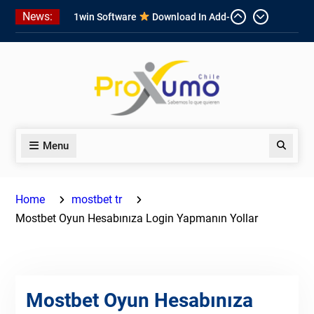
Skip
News:
1win Software
Download In Add-
to
on To Unit Installation Guide 1win
content
Nigeria
Ce qui rend Chicken Road si
populaire en France
1win App Get 1win Apk In Addition
To Enjoy About Typically The Go!
Menu
Search
Home
mostbet tr
Mostbet Oyun Hesabınıza Login Yapmanın Yollar
Mostbet Oyun Hesabınıza