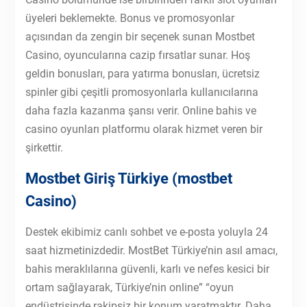
üyeleri beklemekte. Bonus ve promosyonlar
açısından da zengin bir seçenek sunan Mostbet
Casino, oyuncularına cazip fırsatlar sunar. Hoş
geldin bonusları, para yatırma bonusları, ücretsiz
spinler gibi çeşitli promosyonlarla kullanıcılarına
daha fazla kazanma şansı verir. Online bahis ve
casino oyunları platformu olarak hizmet veren bir
şirkettir.
Mostbet Giriş Türkiye (mostbet
Casino)
Destek ekibimiz canlı sohbet ve e-posta yoluyla 24
saat hizmetinizdedir. MostBet Türkiye’nin asıl amacı,
bahis meraklılarına güvenli, karlı ve nefes kesici bir
ortam sağlayarak, Türkiye’nin online” “oyun
endüstrisinde rakipsiz bir konum yaratmaktır. Daha