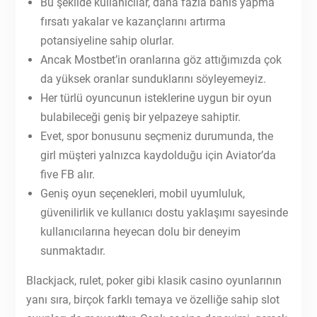
Bu şekilde kullanıcılar, daha fazla bahis yapma
fırsatı yakalar ve kazançlarını artırma
potansiyeline sahip olurlar.
Ancak Mostbet’in oranlarına göz attığımızda çok
da yüksek oranlar sunduklarını söyleyemeyiz.
Her türlü oyuncunun isteklerine uygun bir oyun
bulabileceği geniş bir yelpazeye sahiptir.
Evet, spor bonusunu seçmeniz durumunda, the
girl müşteri yalnızca kaydolduğu için Aviator’da
five FB alır.
Geniş oyun seçenekleri, mobil uyumluluk,
güvenilirlik ve kullanıcı dostu yaklaşımı sayesinde
kullanıcılarına heyecan dolu bir deneyim
sunmaktadır.
Blackjack, rulet, poker gibi klasik casino oyunlarının
yanı sıra, birçok farklı temaya ve özelliğe sahip slot