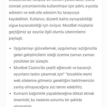
sonraki yorumlarımda kullanılması için adım, e-posta
adresim ve web-site adresim bu tarayıcıya
kaydedilsin. Kullanıcı, düzenli bahis oynayabildiği
sigue kazanabildiği için övüyor. MostBet müşterisi
geçtiğimiz ay oyunla ilgili olumlu izlenimlerini
paylaştı.
Uygulamayı güncellemek, uygulamayı açtığınızda
gelen geliştiricilerin isteği üzerine zaman zaman
yürütülen bir süreçtir.
Mostbet Casino’da çeşitli eğlenceli ve kazançlı
oyunların tadını çıkarmak için” “öncelikle resmi
web sitelerine gitmeniz gerektiğini belirtmemizin
yanlış olmayacağına sizi temin edebiliriz.
Kumarın bağımlılık yapabileceğine dikkat etmek
önemlidir, bu nedenle sorumlu bir şekilde
alınmalıdır.