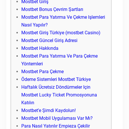
Mostbet Giriş
Mostbet Bonus Çevrim Şartları
Mostbet Para Yatırma Ve Çekme Işlemleri
Nasıl Yapılır?
Mostbet Giriş Türkiye (mostbet Casino)
Mostbet Güncel Giriş Adresi
Mostbet Hakkında
Mostbet Para Yatırma Ve Para Çekme
Yöntemleri
Mostbet Para Çekme
Ödeme Sistemleri Mostbet Türkiye
Haftalık Ücretsiz Döndürmeler Için
Mostbet Lucky Ticket Promosyonuna
Katılın
Mostbet’e Şimdi Kaydolun!
Mostbet Mobil Uygulaması Var Mı?
Para Nasıl Yatırılır Empieza Çekilir