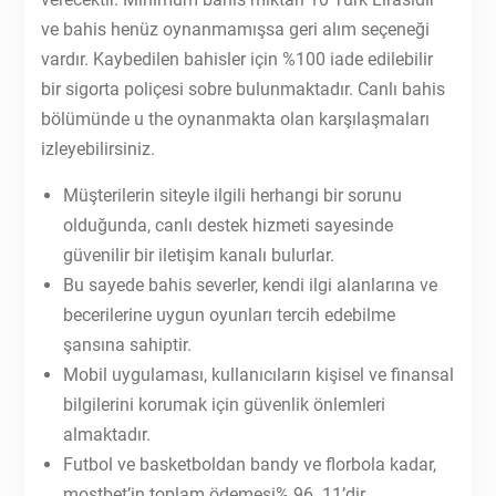
ve bahis henüz oynanmamışsa geri alım seçeneği
vardır. Kaybedilen bahisler için %100 iade edilebilir
bir sigorta poliçesi sobre bulunmaktadır. Canlı bahis
bölümünde u the oynanmakta olan karşılaşmaları
izleyebilirsiniz.
Müşterilerin siteyle ilgili herhangi bir sorunu
olduğunda, canlı destek hizmeti sayesinde
güvenilir bir iletişim kanalı bulurlar.
Bu sayede bahis severler, kendi ilgi alanlarına ve
becerilerine uygun oyunları tercih edebilme
şansına sahiptir.
Mobil uygulaması, kullanıcıların kişisel ve finansal
bilgilerini korumak için güvenlik önlemleri
almaktadır.
Futbol ve basketboldan bandy ve florbola kadar,
mostbet’in toplam ödemesi% 96. 11’dir.