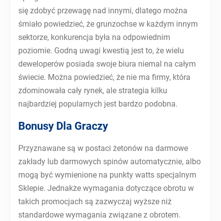
się zdobyć przewagę nad innymi, dlatego można
śmiało powiedzieć, że grunzochse w każdym innym
sektorze, konkurencja była na odpowiednim
poziomie. Godną uwagi kwestią jest to, że wielu
deweloperów posiada swoje biura niemal na całym
świecie. Można powiedzieć, że nie ma firmy, która
zdominowała cały rynek, ale strategia kilku
najbardziej popularnych jest bardzo podobna.
Bonusy Dla Graczy
Przyznawane są w postaci żetonów na darmowe
zakłady lub darmowych spinów automatycznie, albo
mogą być wymienione na punkty watts specjalnym
Sklepie. Jednakże wymagania dotyczące obrotu w
takich promocjach są zazwyczaj wyższe niż
standardowe wymagania związane z obrotem.