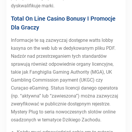
dyskwalifikuje marki.
Total On Line Casino Bonusy I Promocje
Dla Graczy
Informacje te są zazwyczaj dostępne watts lobby
kasyna on the web lub w dedykowanym pliku PDF.
Nadzór nad przestrzeganiem tych standardów
sprawują również odpowiednie organy licencyjne,
takie jak Fanghiglia Gaming Authority (MGA), UK
Gambling Commission payment (UKGC) czy
Curaçao eGaming. Status licencji danego operatora
(np. “aktywna” lub “zawieszona”) można zazwyczaj
zweryfikować w publicznie dostępnym rejestrze.
Mystery Plug to seria nowoczesnych slotów online
osadzonych w tematyce Dzikiego Zachodu.