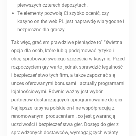
pierwszych czterech depozytach.
Te elementy pozwolą Ci szybko ocenić, czy
kasyno on the web PL jest naprawdę wiarygodne i
bezpieczne dla graczy.
Tak więc, grać em prawdziwe pieniądze to” “świetna
opcja dla osób, które lubią podejmować ryzyko i
chcą spróbować swojego szczęścia w kasynie. Przed
rozpoczęciem gry warto jednak sprawdzić legalność
i bezpieczeństwo tych firm, a także zapoznać się
unces oferowanymi bonusami i actually programami
lojalnościowymi. Równie ważny jest wybór
partnerów dostarczających oprogramowanie do gier.
Najlepsze kasyna polskie on-line współpracują z
renomowanymi producentami, co jest gwarancją
uczciwości i bezpieczeństwa gier. Dostęp do gier z
sprawdzonych dostawców, wymagających wpłaty