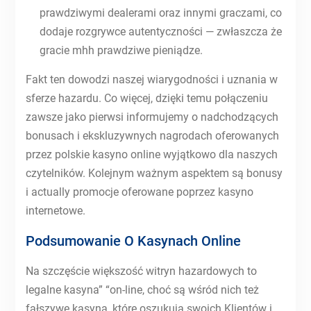
prawdziwymi dealerami oraz innymi graczami, co
dodaje rozgrywce autentyczności — zwłaszcza że
gracie mhh prawdziwe pieniądze.
Fakt ten dowodzi naszej wiarygodności i uznania w
sferze hazardu. Co więcej, dzięki temu połączeniu
zawsze jako pierwsi informujemy o nadchodzących
bonusach i ekskluzywnych nagrodach oferowanych
przez polskie kasyno online wyjątkowo dla naszych
czytelników. Kolejnym ważnym aspektem są bonusy
i actually promocje oferowane poprzez kasyno
internetowe.
Podsumowanie O Kasynach Online
Na szczęście większość witryn hazardowych to
legalne kasyna” “on-line, choć są wśród nich też
fałszywe kasyna, które oszukują swoich Klientów i