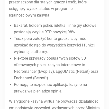
przeznaczone dla stałych graczy i osób, które
osiągnęły wysoki status w programie
lojalnościowym kasyna.
Bakarat, holdem poker, ruletka i inne gry stołowe
posiadają zwykle RTP powyżej 98%.
Teraz pora założyć konto gracza, aby móc
uzyskać dostęp do wszystkich korzyści i funkcji
wybranej platformy.
Niektóre przykłady popularnych slotów 3D
oferowanych przez kasyna internetowe to
Necromancer (Evoplay), EggOMatic (NetEnt) oraz
Enchanted (Betsoft).
Pomogą to rozpoznać aplikacja kasyno na
prawdziwe pieniądze opinie.
Wiarygodne kasyna wirtualne prowadzą działalność
em podstawie zezwoleń, wydawanych przez Ministra