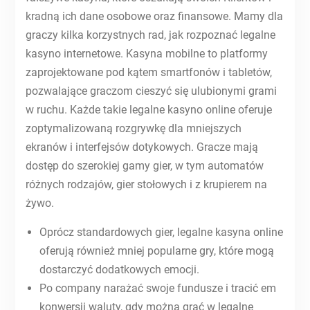
kradną ich dane osobowe oraz finansowe. Mamy dla
graczy kilka korzystnych rad, jak rozpoznać legalne
kasyno internetowe. Kasyna mobilne to platformy
zaprojektowane pod kątem smartfonów i tabletów,
pozwalające graczom cieszyć się ulubionymi grami
w ruchu. Każde takie legalne kasyno online oferuje
zoptymalizowaną rozgrywkę dla mniejszych
ekranów i interfejsów dotykowych. Gracze mają
dostęp do szerokiej gamy gier, w tym automatów
różnych rodzajów, gier stołowych i z krupierem na
żywo.
Oprócz standardowych gier, legalne kasyna online
oferują również mniej popularne gry, które mogą
dostarczyć dodatkowych emocji.
Po company narażać swoje fundusze i tracić em
konwersji waluty, gdy można grać w legalne