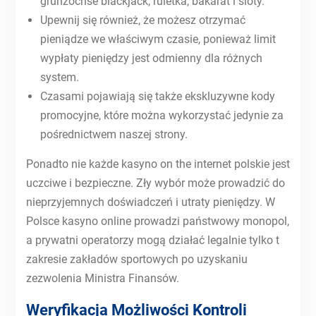
grunzochse blackjack, ruletka, bakarat i sloty.
Upewnij się również, że możesz otrzymać
pieniądze we właściwym czasie, ponieważ limit
wypłaty pieniędzy jest odmienny dla różnych
system.
Czasami pojawiają się także ekskluzywne kody
promocyjne, które można wykorzystać jedynie za
pośrednictwem naszej strony.
Ponadto nie każde kasyno on the internet polskie jest
uczciwe i bezpieczne. Zły wybór może prowadzić do
nieprzyjemnych doświadczeń i utraty pieniędzy. W
Polsce kasyno online prowadzi państwowy monopol,
a prywatni operatorzy mogą działać legalnie tylko t
zakresie zakładów sportowych po uzyskaniu
zezwolenia Ministra Finansów.
Weryfikacja Możliwości Kontroli