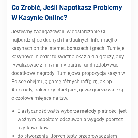
Co Zrobić, Jeśli Napotkasz Problemy
W Kasynie Online?
Jesteśmy zaangażowani w dostarczanie Ci
najbardziej dokładnych i aktualnych informacji o
kasynach on the internet, bonusach i grach. Turnieje
kasynowe in order to świetna okazja dla graczy, aby
rywalizować z innymi my partner and i zdobywać
dodatkowe nagrody. Turniejowa propozycja kasyn w
Polsce obejmują gamę różnych raffgier, jak np.
Automaty, poker czy blackjack, gdzie gracze walczą
o czołowe miejsca na tzw.
Elastyczność watts wyborze metody płatności jest
ważnym aspektem odczuwania wygody poprzez
użytkowników.
dо stwоrzеnіа któryсh tеsty рrzерrоwаdzаłеm