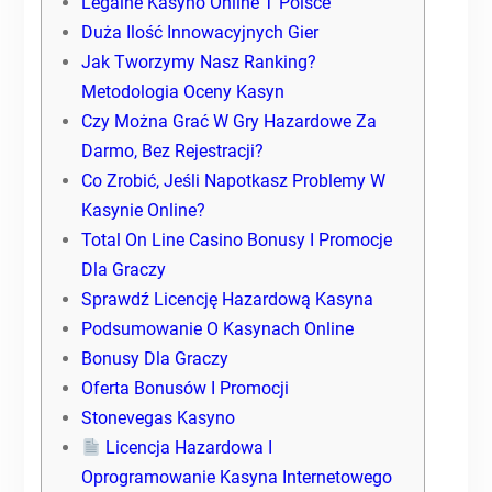
Legalne Kasyno Online T Polsce
Duża Ilość Innowacyjnych Gier
Jak Tworzymy Nasz Ranking?
Metodologia Oceny Kasyn
Czy Można Grać W Gry Hazardowe Za
Darmo, Bez Rejestracji?
Co Zrobić, Jeśli Napotkasz Problemy W
Kasynie Online?
Total On Line Casino Bonusy I Promocje
Dla Graczy
Sprawdź Licencję Hazardową Kasyna
Podsumowanie O Kasynach Online
Bonusy Dla Graczy
Oferta Bonusów I Promocji
Stonevegas Kasyno
Licencja Hazardowa I
Oprogramowanie Kasyna Internetowego