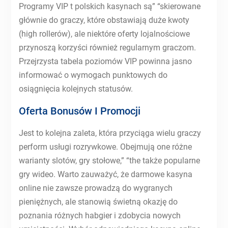
Programy VIP t polskich kasynach są” “skierowane
głównie do graczy, które obstawiają duże kwoty
(high rollerów), ale niektóre oferty lojalnościowe
przynoszą korzyści również regularnym graczom.
Przejrzysta tabela poziomów VIP powinna jasno
informować o wymogach punktowych do
osiągnięcia kolejnych statusów.
Oferta Bonusów I Promocji
Jest to kolejna zaleta, która przyciąga wielu graczy
perform usługi rozrywkowe. Obejmują one różne
warianty slotów, gry stołowe,” “the także popularne
gry wideo. Warto zauważyć, że darmowe kasyna
online nie zawsze prowadzą do wygranych
pieniężnych, ale stanowią świetną okazję do
poznania różnych habgier i zdobycia nowych