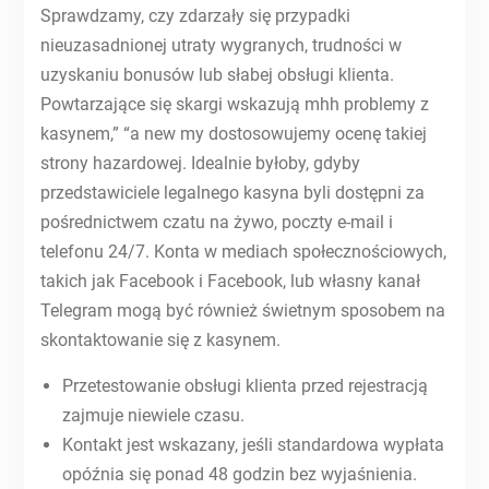
Sprawdzamy, czy zdarzały się przypadki
nieuzasadnionej utraty wygranych, trudności w
uzyskaniu bonusów lub słabej obsługi klienta.
Powtarzające się skargi wskazują mhh problemy z
kasynem,” “a new my dostosowujemy ocenę takiej
strony hazardowej. Idealnie byłoby, gdyby
przedstawiciele legalnego kasyna byli dostępni za
pośrednictwem czatu na żywo, poczty e-mail i
telefonu 24/7. Konta w mediach społecznościowych,
takich jak Facebook i Facebook, lub własny kanał
Telegram mogą być również świetnym sposobem na
skontaktowanie się z kasynem.
Przetestowanie obsługi klienta przed rejestracją
zajmuje niewiele czasu.
Kontakt jest wskazany, jeśli standardowa wypłata
opóźnia się ponad 48 godzin bez wyjaśnienia.