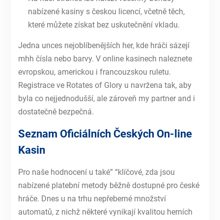
nabízené kasiny s českou licencí, včetně těch,
které můžete získat bez uskutečnění vkladu.
Jedna unces nejoblíbenějších her, kde hráči sázejí
mhh čísla nebo barvy. V online kasinech naleznete
evropskou, americkou i francouzskou ruletu.
Registrace ve Rotates of Glory u navržena tak, aby
byla co nejjednodušší, ale zároveň my partner and i
dostatečně bezpečná.
Seznam Oficiálních Českých On-line
Kasin
Pro naše hodnocení u také” “klíčové, zda jsou
nabízené platební metody běžně dostupné pro české
hráče. Dnes u na trhu nepřeberné množství
automatů, z nichž některé vynikají kvalitou herních