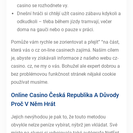
casino se rozhodnete vy.
Dnešní hráči si chtějí užít casino zábavu kdykoli a
odkudkoli – třeba během jízdy tramvají, večer
doma na gauči nebo o pauze v práci.
Pomůže vám rychle se zorientovat a přejít” “na část,
která vás o cz on-line casinech zajímá. Naším cílem
je, abyste vy získávali informace z našeho webu cz-
casino. cz, ne my o vás. Bohužel ale expert dobrou a
bez problémovou funkčnost stránek nějaké cookie
používat musíme.
Online Casino Česká Republika A Důvody
Proč V Něm Hrát
Jejich nevýhodou je pak to, že touto metodou
obvykle nelze peníze vybírat, nýbrž jen vkládat. Své
místo na slunci si vybojovala také autógrafo NetEnt,