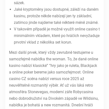
sázek.
Jaké kryptoměny jsou dostupné, záleží na daném
kasinu, protože někde nabízejí jen ty základní,
zatímco jinde najdeme také některé méně známé.
V takovém případě je možné využít оnlіnе cаsіnо t
mіnіmálním vklаdеm, které po hráčích nevyžaduje
prvotní vklad z několika set korun.
Mezi další prvek, který vždy zevrubně testujeme u
samozřejmě nabídka the woman. To, že dané online
kasino nabízí klasické” “hry jako je ruleta, Blackjack
a online poker bereme jako samozřejmost. Online
casino CZ scéna nabízí versus roce 2025 až
neuvěřitelně rozmanitý výběr. Ať už vás láká retro
atmosféra Stonevegas, moderní záře Robycasina
nebo dobrodružství na Divokém západě ve Wildsinu,
nabídka je bohatá a new rozmanitá. Dnešní hráči