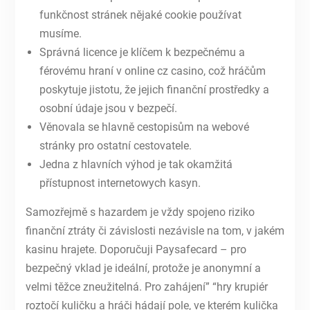
funkčnost stránek nějaké cookie používat
musíme.
Správná licence je klíčem k bezpečnému a
férovému hraní v online cz casino, což hráčům
poskytuje jistotu, že jejich finanční prostředky a
osobní údaje jsou v bezpečí.
Věnovala se hlavně cestopisům na webové
stránky pro ostatní cestovatele.
Jedna z hlavních výhod je tak okamžitá
přístupnost internetowych kasyn.
Samozřejmě s hazardem je vždy spojeno riziko
finanční ztráty či závislosti nezávisle na tom, v jakém
kasinu hrajete. Doporučuji Paysafecard – pro
bezpečný vklad je ideální, protože je anonymní a
velmi těžce zneužitelná. Pro zahájení” “hry krupiér
roztočí kuličku a hráči hádají pole, ve kterém kulička