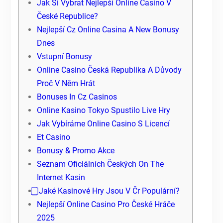
Jak Si Vybrat Nejlepší Online Casino V
České Republice?
Nejlepší Cz Online Casina A New Bonusy
Dnes
Vstupní Bonusy
Online Casino Česká Republika A Důvody
Proč V Něm Hrát
Bonuses In Cz Casinos
Online Kasino Tokyo Spustilo Live Hry
Jak Vybíráme Online Casino S Licencí
Et Casino
Bonusy & Promo Akce
Seznam Oficiálních Českých On The
Internet Kasin
⃣ Jaké Kasinové Hry Jsou V Čr Populární?
Nejlepší Online Casino Pro České Hráče
2025