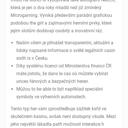
která je jen o dva roky mladší než již zmíněný
Microgaming. Vyniká především parádní grafickou
podobou the girl a zajímavými herními prvky, které
jejím slotům dodávají osobitý a inovativní ráz.
Naším cílem je přinášet transparentní, aktuální a
lidsky napsané informace o světě legálních casin
sixth is v Česku.
Díky systému licencí od Ministerstva financí ČR
máte jistotu, že dans le cas où můžete vybírat
unces férových a bezpečných heren.
Můžou to be able to být například speciální
symboly ve výherních automatech.
Tento typ her vám zprostředkuje zážitek ksfd ve
skutečném kasinu, avšak není dostupný všude. Mezi
jeho největší lákadla patří možnost interakce h