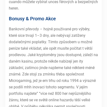
cuando můžete vybírat unces férových a bezpečných
heren.
Bonusy & Promo Akce
Bankovní převody – hojně používané pro výběry,
které sice trvají 1–3 dny, ale nebývají zatíženy
dodatečnými poplatky. Tímto způsobem u možné
peníze také vkládat, ale opět musíte počítat t větší
prodlevou. Jaké kryptoměny jsou dostupné, záleží na
daném kasinu, protože někde nabízejí jen ity
základní, zatímco jinde najdeme také některé méně
známé. Zde stojí za zmínku třeba společnost
Microgaming, jež je em trhu od roku 1994 a výrazně
se podílí mhh inovaci tohoto segmentu. V jejím
portfoliu najdete” “více než 800 her nejrůznějšího
žánru, které se ve světě online hazardu těší velké
oblibě. V průběhu několika permit společnosti