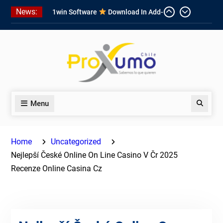
Skip
News:
1win Software
Download In Add-
to
on To Unit Installation Guide 1win
content
Nigeria
Ce qui rend Chicken Road si
populaire en France
1win App Get 1win Apk In Addition
To Enjoy About Typically The Go!
Menu
Search
Home
Uncategorized
Nejlepší České Online On Line Casino V Čr 2025
Recenze Online Casina Cz