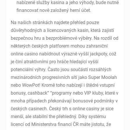
nabízené služby kasina a jeho výhody, bude nutné
financovat nově založený herní účet.
Na našich stránkách najdete přehled pouze
důvěryhodných a licencovaných kasin, která zajistí
bezpečnou hru a bezproblémové výběry. Na rozdíl od
některých českých platforem mohou zahraniční
online casino nabídnout výrazně vyšší jackpoty, což
je činí atraktivními pro hráče hledající vyšší
potenciální výhry. Často jsou součástí rozsáhlých
mezinárodních progresivních sítí jako Super Moolah
nebo WowPot! Kromě toho nabízejí i štědré vstupní
bonusy, cashback” “programy nebo VIP kluby, které v
mnoha případech překonávají bonusové podmínky v
českých casinech. Český trh s online casiny je sice
menší, ale stabilní the přehledný. Díky systému
licencí od Ministerstva financí ČR máte jistotu, že