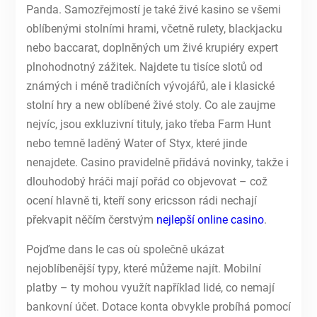
Panda. Samozřejmostí je také živé kasino se všemi
oblíbenými stolními hrami, včetně rulety, blackjacku
nebo baccarat, doplněných um živé krupiéry expert
plnohodnotný zážitek. Najdete tu tisíce slotů od
známých i méně tradičních vývojářů, ale i klasické
stolní hry a new oblíbené živé stoly. Co ale zaujme
nejvíc, jsou exkluzivní tituly, jako třeba Farm Hunt
nebo temně laděný Water of Styx, které jinde
nenajdete. Casino pravidelně přidává novinky, takže i
dlouhodobý hráči mají pořád co objevovat – což
ocení hlavně ti, kteří sony ericsson rádi nechají
překvapit něčím čerstvým
nejlepší online casino
.
Pojďme dans le cas où společně ukázat
nejoblíbenější typy, které můžeme najít. Mobilní
platby – ty mohou využít například lidé, co nemají
bankovní účet. Dotace konta obvykle probíhá pomocí