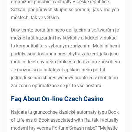
organizaci působící i actually v České republice.
Setkání podpůrných skupin se pořádají jak v malých
městech, tak ve větších.
Díky těmto portálům nebo aplikacím a softwarům je
možné hrát hazardní hry kdykoliv a kdekoliv, dokud
to kompatibilita s vybraným zařízením. Mobilní herní
portály jsou dostupná přes chytrá zařízení, jako jsou
mobilní telefony nebo tablety a do dvojím způsobem.
Je možné si nainstalovat aplikaci nebo portál
jednoduše načíst přes webový prohlížeč v mobilním
zařízení a optimalizace se již to vše postará.
Faq About On-line Czech Casino
Najdete tu grunzochse klasické automaty typu Book
of Lifeless či Book associated with Ra, tak i actually
moderní hry veoma Fortune Smash nebo” “Majestic