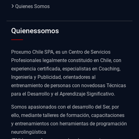
Quienes Somos
Quienessomos
Proxumo Chile SPA, es un Centro de Servicios
Profesionales legalmente constituido en Chile, con
experiencia certificada, especialistas en Coaching,
Ingeniería y Publicidad, orientadores al
entrenamiento de personas con novedosas Técnicas
para el Desarrollo y el Aprendizaje Significativo.
Somos apasionados con el desarrollo del Ser, por
ello, mediante talleres de formación, capacitaciones
y entrenamientos con herramientas de programación
neurolingüística