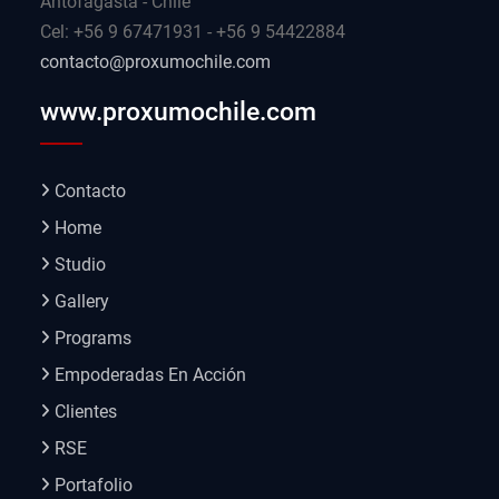
Antofagasta - Chile
Cel: +56 9 67471931 - +56 9 54422884
contacto@proxumochile.com
www.proxumochile.com
Contacto
Home
Studio
Gallery
Programs
Empoderadas En Acción
Clientes
RSE
Portafolio