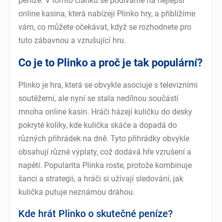
peníze. V tomto článku se podíváme na nejlepší
online kasina, která nabízejí Plinko hry, a přiblížíme
vám, co můžete očekávat, když se rozhodnete pro
tuto zábavnou a vzrušující hru.
Co je to Plinko a proč je tak populární?
Plinko je hra, která se obvykle asociuje s televizními
soutěžemi, ale nyní se stala nedílnou součástí
mnoha online kasin. Hráči házejí kuličku do desky
pokryté kolíky, kde kulička skáče a dopadá do
různých přihrádek na dně. Tyto přihrádky obvykle
obsahují různé výplaty, což dodává hře vzrušení a
napětí. Popularita Plinka roste, protože kombinuje
šanci a strategii, a hráči si užívají sledování, jak
kulička putuje neznámou dráhou.
Kde hrát Plinko o skutečné peníze?