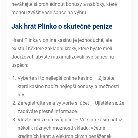
neváhejte si prohlédnout bonusy a nabídky, které
mohou zvýšit vaše šance na výhru.
Jak hrát Plinko o skutečné peníze
Hraní Plinka v online kasinu je jednoduché, ale
existují některé základní kroky, které byste měli
dodržovat, abyste maximalizovali své šance na
úspěch:
Vyberte si to nejlepší online kasino – Zjistěte,
které kasino nabízí nejlepší bonusy a možnosti
hry.
Zaregistrujte se a vytvořte si účet – Ujistěte se, že
zadáváte přesné informace.
Vložte peníze na svůj účet – Většina kasin nabízí
několik různých možností vkladu, včetně
kreditních karet a elektronických peněženek.