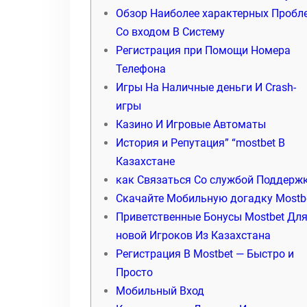
Обзор Наиболее характерных Пробл
Со входом В Систему
Регистрация при Помощи Номера
Телефона
Игры На Наличные деньги И Crash-
игры
Казино И Игровые Автоматы
История и Репутация” “mostbet В
Казахстане
как Связаться Со службой Поддерж
Скачайте Мобильную догадку Mostb
Приветственные Бонусы Mostbet Дл
новой Игроков Из Казахстана
Регистрация В Mostbet — Быстро и
Просто
Мобильный Вход