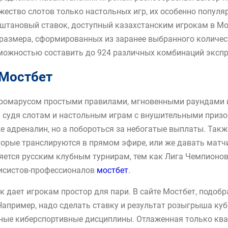
жество слотов только настольных игр, их особенно популя
тановый ставок, доступный казахстанским игрокам в Mostbe
 размера, сформированных из заранее выбранного количес
зможностью составить до 924 различных комбинаций экспр
Мостбет
иромарусом простыми правилами, мгновенными раундами
ры судя слотам и настольным играм с внушительными приз
е адреналин, но а побороться за небогатые выплаты. Такж
орые транслируются в прямом эфире, или же давать матчи
яется русским клубным турнирам, тем как Лига Чемпионов
нисистов-профессионалов
мостбет
.
ак дает игрокам простор для пари. В сайте Мостбет, подо
Например, надо сделать ставку и результат розыгрыша ку
рные киберспортивные дисциплины. Отлаженная только кв