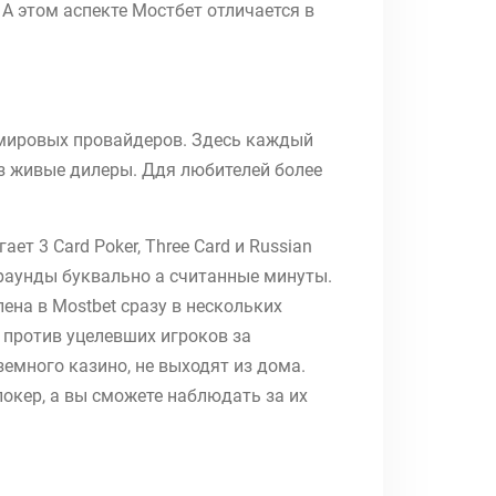
А этом аспекте Мостбет отличается в
 мировых провайдеров. Здесь каждый
из живые дилеры. Ддя любителей более
т 3 Card Poker, Three Card и Russian
 раунды буквально а считанные минуты.
ена в Mostbet сразу в нескольких
 против уцелевших игроков за
емного казино, не выходят из дома.
окер, а вы сможете наблюдать за их