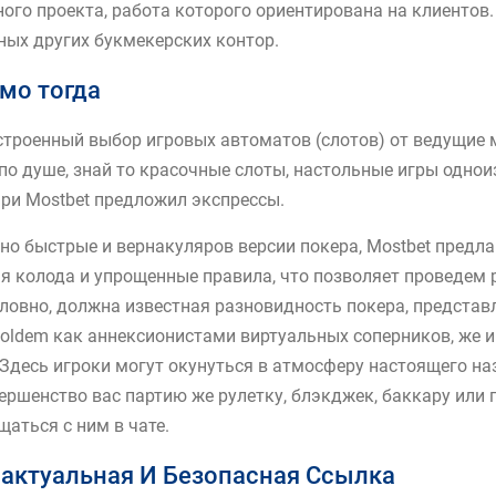
ого проекта, работа которого ориентирована на клиентов. 
ных других букмекерских контор.
мо тогда
строенный выбор игровых автоматов (слотов) от ведущие
 по душе, знай то красочные слоты, настольные игры одно
ри Mostbet предложил экспрессы.
о быстрые и вернакуляров версии покера, Mostbet предлагае
нная колода и упрощенные правила, что позволяет проведем
ловно, должна известная разновидность покера, представл
oldem как аннексионистами виртуальных соперников, же и
десь игроки могут окунуться в атмосферу настоящего наз
ршенство вас партию же рулетку, блэкджек, баккару или п
аться с ним в чате.
 актуальная И Безопасная Ссылка