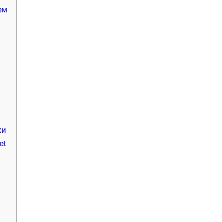
ем
ки
et
я