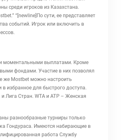
рны среди игроков из Казахстана.
t.” “[newline]По сути, ее представляет
тва событий. Игрок или включить в
ессов.
 и моментальными выплатами. Кроме
овыми фондами. Участие в них позволял
е же Mostbet можно настроить
 в избранное для быстрого доступа.
 и Лига Стран. WTA и ATP – Женская
браны разнообразные турниры только
бка Гондураса. Имеются набирающие в
алифицированная работа Службу