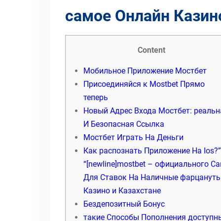
самое Онлайн Казин
Content
Мобильное Приложение Мостбет
Присоединяйся к Mostbet Прямо
теперь
Новый Адрес Входа Мостбет: реальн
И Безопасная Ссылка
Мостбет Играть На Деньги
Как распознать Приложение На Ios?”
“[newline]mostbet – официального Са
Для Ставок На Наличные фарцануть
Казино и Казахстане
Бездепозитный Бонус
такие Способы Пополнения доступн