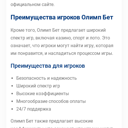
официальном сайте.
Преимущества игроков Олимп Бет
Кроме того, Олимп Бет предлагает широкий
спектр игр, включая казино, спорт и лото. Это
означает, что игроки могут найти игру, которая
им понравится, и насладиться процессом игры.
Преимущества для игроков
Безопасность и надежность
Широкий спектр игр
Высокие коэффициенты
Многообразие способов оплаты
24/7 поддержка
Олимп Бет также предлагает высокие