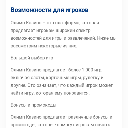
Возможности для игроков
Олимп Казино – это платформа, которая
предлагает игрокам широкий спектр
возможностей для игры и развлечений. Ниже мы
рассмотрим некоторые из них.
Большой выбор игр
Олимп Казино предлагает более 1 000 игр,
включая слоты, карточные игры, рулетку и
другие. Это означает, что каждый игрок может
найти игру, которая ему понравится.
Бонусы и промокоды
Олимп Казино предлагает различные бонусы и
промокоды, которые помогут игрокам начать