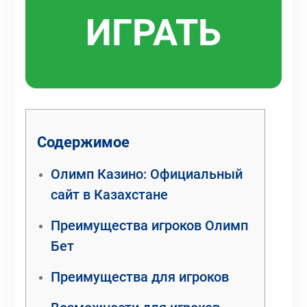
ИГРАТЬ
Содержимое
Олимп Казино: Официальный
сайт в Казахстане
Преимущества игроков Олимп
Бет
Преимущества для игроков