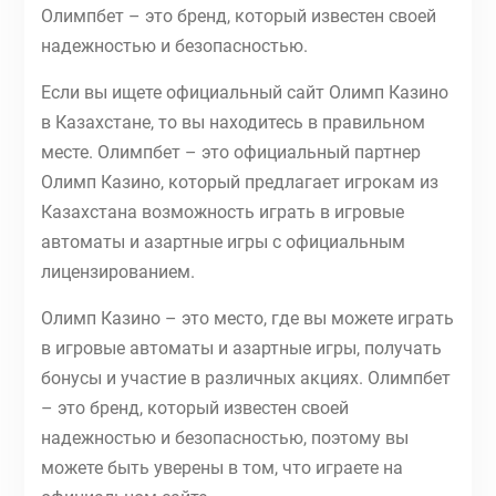
Олимпбет – это бренд, который известен своей
надежностью и безопасностью.
Если вы ищете официальный сайт Олимп Казино
в Казахстане, то вы находитесь в правильном
месте. Олимпбет – это официальный партнер
Олимп Казино, который предлагает игрокам из
Казахстана возможность играть в игровые
автоматы и азартные игры с официальным
лицензированием.
Олимп Казино – это место, где вы можете играть
в игровые автоматы и азартные игры, получать
бонусы и участие в различных акциях. Олимпбет
– это бренд, который известен своей
надежностью и безопасностью, поэтому вы
можете быть уверены в том, что играете на