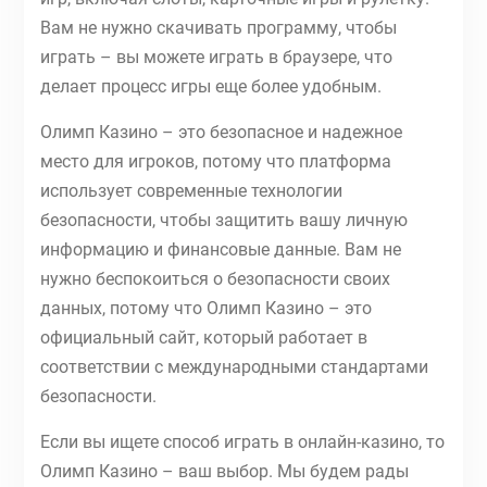
Вам не нужно скачивать программу, чтобы
играть – вы можете играть в браузере, что
делает процесс игры еще более удобным.
Олимп Казино – это безопасное и надежное
место для игроков, потому что платформа
использует современные технологии
безопасности, чтобы защитить вашу личную
информацию и финансовые данные. Вам не
нужно беспокоиться о безопасности своих
данных, потому что Олимп Казино – это
официальный сайт, который работает в
соответствии с международными стандартами
безопасности.
Если вы ищете способ играть в онлайн-казино, то
Олимп Казино – ваш выбор. Мы будем рады