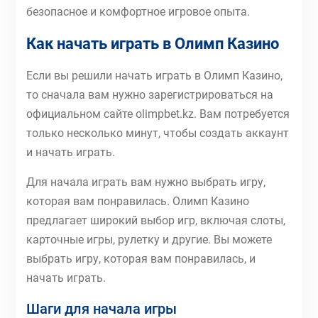
безопасное и комфортное игровое опыта.
Как начать играть в Олимп Казино
Если вы решили начать играть в Олимп Казино,
то сначала вам нужно зарегистрироваться на
официальном сайте olimpbet.kz. Вам потребуется
только несколько минут, чтобы создать аккаунт
и начать играть.
Для начала играть вам нужно выбрать игру,
которая вам понравилась. Олимп Казино
предлагает широкий выбор игр, включая слоты,
карточные игры, рулетку и другие. Вы можете
выбрать игру, которая вам понравилась, и
начать играть.
Шаги для начала игры