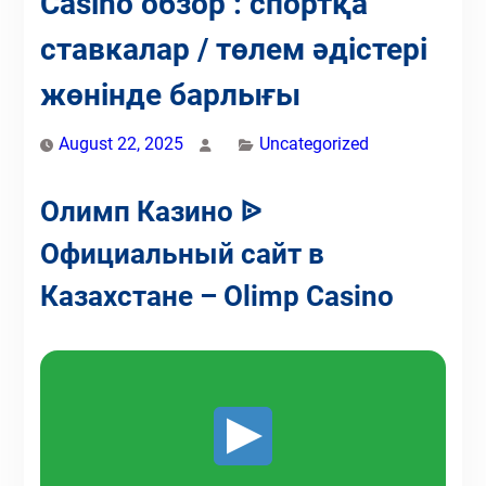
Casino обзор : спортқа
ставкалар / төлем әдістері
жөнінде барлығы
August 22, 2025
Uncategorized
Олимп Казино ᐉ
Официальный сайт в
Казахстане – Olimp Casino