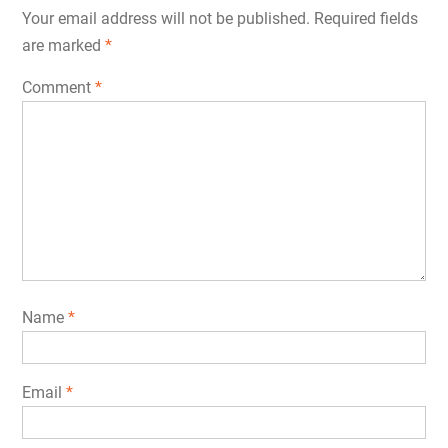
Your email address will not be published.
Required fields
are marked
*
Comment
*
Name
*
Email
*