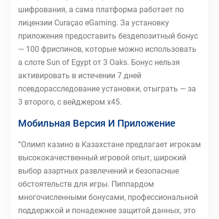
шифрования, а сама платформа работает по
лицензии Curaçao eGaming. За установку
приложения предоставить бездепозитный бонус
— 100 фриспинов, которые можно использовать
а слоте Sun of Egypt от 3 Oaks. Бонус нельзя
активировать в истечении 7 дней
псевдорасследование установки, отыграть — за
3 второго, с вейджером x45.
Мобильная Версия И Приложение
“Олимп казино в Казахстане предлагает игрокам
высококачественный игровой опыт, широкий
выбор азартных развлечений и безопасные
обстоятельств для игры. Пиппардом
многочисленными бонусами, профессиональной
поддержкой и понадежнее защитой данных, это