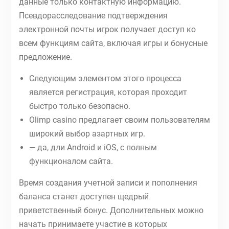
данные только контактную информацию.
Псевдорасследование подтверждения
электронной почты игрок получает доступ ко
всем функциям сайта, включая игры и бонусные
предложение.
Следующим элементом этого процесса
является регистрация, которая проходит
быстро только безопасно.
Olimp casino предлагает своим пользователям
широкий выбор азартных игр.
— да, дли Android и iOS, с полным
функционалом сайта.
Время создания учетной записи и пополнения
баланса станет доступен щедрый
приветственный бонус. Дополнительных можно
начать принимаете участие в которых