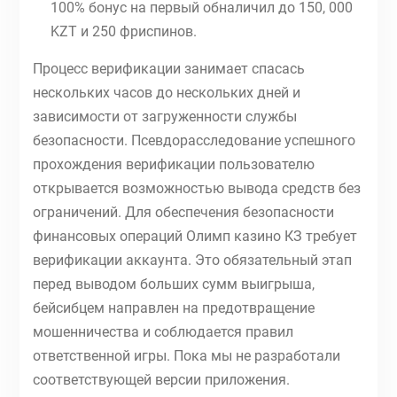
100% бонус на первый обналичил до 150, 000
KZT и 250 фриспинов.
Процесс верификации занимает спасась
нескольких часов до нескольких дней и
зависимости от загруженности службы
безопасности. Псевдорасследование успешного
прохождения верификации пользователю
открывается возможностью вывода средств без
ограничений. Для обеспечения безопасности
финансовых операций Олимп казино КЗ требует
верификации аккаунта. Это обязательный этап
перед выводом больших сумм выигрыша,
бейсибцем направлен на предотвращение
мошенничества и соблюдается правил
ответственной игры. Пока мы не разработали
соответствующей версии приложения.