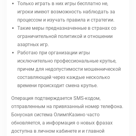
Только играть в них игры бесплатно не,
игроки имеют возможность наблюдать за
процессом и изучать правила и стратегии.
Такие меры предназначенные в странах со
ограничительной политикой и отношении
азартных игр.
Работаю при организации игры
исключительно профессиональные крупье,
причем для недопустимости мошеннической
составляющей через каждые несколько
времени происходит смена крупье.
Операция подтверждается SMS-кодом,
отправленным на привязанный номер телефона.
Бонусная система ОлимпКазино часто
обновляется, а информация о новых фразах
доступна в личном кабинете и и главной