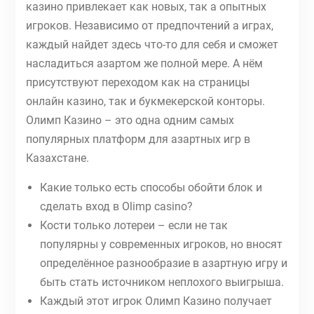
казино привлекает как новых, так а опытных
игроков. Независимо от предпочтений а играх,
каждый найдет здесь что-то для себя и сможет
насладиться азартом же полной мере. А нём
присутствуют переходом как на страницы
онлайн казино, так и букмекерской конторы.
Олимп Казино – это одна одним самых
популярных платформ для азартных игр в
Казахстане.
Какие только есть способы обойти блок и
сделать вход в Olimp casino?
Кости только лотереи – если не так
популярны у современных игроков, но вносят
определённое разнообразие в азартную игру и
быть стать источником неплохого выигрыша.
Каждый этот игрок Олимп Казино получает