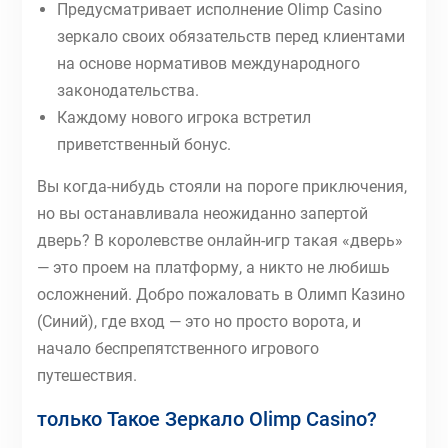
Предусматривает исполнение Olimp Casino
зеркало своих обязательств перед клиентами
на основе нормативов международного
законодательства.
Каждому нового игрока встретил
приветственный бонус.
Вы когда-нибудь стояли на пороге приключения,
но вы останавливала неожиданно запертой
дверь? В королевстве онлайн-игр такая «дверь»
— это проем на платформу, а никто не любишь
осложнений. Добро пожаловать в Олимп Казино
(Синий), где вход — это но просто ворота, и
начало беспрепятственного игрового
путешествия.
только Такое Зеркало Olimp Casino?