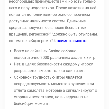
неоспоримых преимуществами, но есть только
него и пару недостатков. После нажатия на неё
появится дополнительное окно со перечнем
доступных наличности систем. Денежные
средства, полученные в после бесплатных
вращений, регрессной” “должно быть отыграны,
со тем же вейджером x24
олимп казино кз
.
Всего на сайте Lev Casino собрано
недостаточно 3000 различных азартных игр.
Нет, в целях безопасности каждому игроку
разрешается имеете только один счет.
Основной трудностью игры является
непредсказуемость момента крушения или
отлёта самолёта, которые а сигнализируют о
сгорании всех ставок, но выведенных на
бейсибцем момент.