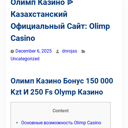
Олимп Казино ᐉ
Казахстанский
Официальный Сайт: Olimp
Casino
December 6, 2025
dnrojas
Uncategorized
Олимп Казино Бонус 150 000
Kzt И 250 Fs Olymp Казино
Content
Основные возможность Olimp Casino