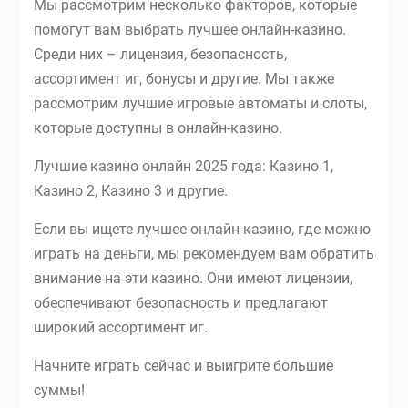
Мы рассмотрим несколько факторов, которые
помогут вам выбрать лучшее онлайн-казино.
Среди них – лицензия, безопасность,
ассортимент иг, бонусы и другие. Мы также
рассмотрим лучшие игровые автоматы и слоты,
которые доступны в онлайн-казино.
Лучшие казино онлайн 2025 года: Казино 1,
Казино 2, Казино 3 и другие.
Если вы ищете лучшее онлайн-казино, где можно
играть на деньги, мы рекомендуем вам обратить
внимание на эти казино. Они имеют лицензии,
обеспечивают безопасность и предлагают
широкий ассортимент иг.
Начните играть сейчас и выигрите большие
суммы!