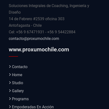
Soluciones Integrales de Coaching, Ingeniería y
Diseño
14 de Febrero #2539 oficina 303
Antofagasta - Chile
Cel: +56 9 67471931 - +56 9 54422884
contacto@proxumochile.com
www.proxumochile.com
Contacto
Home
Studio
Gallery
Programs
Empoderadas En Acción