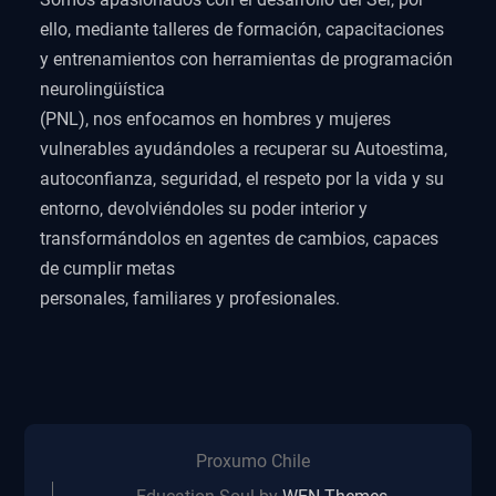
ello, mediante talleres de formación, capacitaciones
y entrenamientos con herramientas de programación
neurolingüística
(PNL), nos enfocamos en hombres y mujeres
vulnerables ayudándoles a recuperar su Autoestima,
autoconfianza, seguridad, el respeto por la vida y su
entorno, devolviéndoles su poder interior y
transformándolos en agentes de cambios, capaces
de cumplir metas
personales, familiares y profesionales.
Proxumo Chile