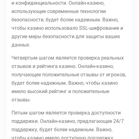
и конфиденциальности. Онлайн-казино,
использующее современные технологии
безопасности, будет более надежным. Важно,
чтобы казино использовало SSL-шифрование и
другие меры безопасности для защиты ваших
данных.
Четвертым шагом является проверка реальных
отзывов и рейтинга казино. Онлайн-казино,
получающее положительные отзывы от игроков,
будет более надежным. Важно, чтобы казино
имело высокий рейтинг и положительные
отзывы.
Пятым шагом является проверка доступности
поддержки. Онлайн-казино, предлагающее 24/7
поддержку, будет более надежным. Важно,
чтобы казино имело доступную поддержку,