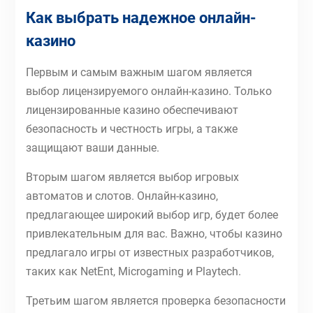
Как выбрать надежное онлайн-
казино
Первым и самым важным шагом является
выбор лицензируемого онлайн-казино. Только
лицензированные казино обеспечивают
безопасность и честность игры, а также
защищают ваши данные.
Вторым шагом является выбор игровых
автоматов и слотов. Онлайн-казино,
предлагающее широкий выбор игр, будет более
привлекательным для вас. Важно, чтобы казино
предлагало игры от известных разработчиков,
таких как NetEnt, Microgaming и Playtech.
Третьим шагом является проверка безопасности