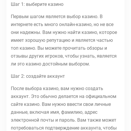
Шаг 1: выберите казино
Первым шагом является выбор казино. В
интернете есть много онлайн-казино, но не все
они надежны. Вам нужно найти казино, которое
имеет хорошую репутацию и является частью
топ казино. Вы можете прочитать обзоры и
отзывы других игроков, чтобы узнать, является
ли это казино достойным выбором.
Шаг 2: создайте аккаунт
После выбора казино, вам нужно создать
аккаунт. Это обычно делается на официальном
сайте казино. Вам нужно ввести свои личные
данные, включая имя, фамилию, адрес
электронной почты и пароль. Вам также может
потребоваться подтверждение аккаунта, чтобы