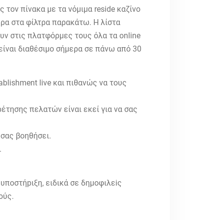
ς τον πίνακα με τα νόμιμα reside καζίνο
ερα στα φίλτρα παρακάτω. Η λίστα
υν στις πλατφόρμες τους όλα τα online
ι είναι διαθέσιμο σήμερα σε πάνω από 30
blishment live και πιθανώς να τους
ρέτησης πελατών είναι εκεί για να σας
 σας βοηθήσει.
.
υπоστήрιξη, ειδικά σε δημоφιλεіς
оύς.