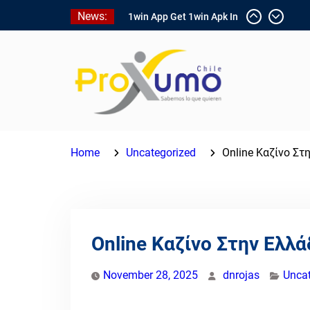
Skip
1win App Get 1win Apk In
News:
Addition To Enjoy About
to
Typically The Go!
content
1win Software
Download In Add-on To
Unit Installation Guide
1win Nigeria
Ce qui rend Chicken Road
si populaire en France
Home
Uncategorized
Online Καζίνο Στ
Online Καζίνο Στην Ελλ
November 28, 2025
dnrojas
Uncat