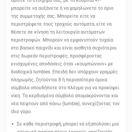
ορίστε το στοίχημά σας, με τα κουμπιά +/-
μπορείτε να αυξάνετε ή να χαμηλώνετε το όριο
της συμμετοχής σας. Μπορείτε είτε να
περιστρέφετε τους τροχούς αυτόματα, είτε να
θέσετε σε κίνηση τη λειτουργία αυτόματων
περιστροφών. Μπορούν να εμφανιστούν τυχαία
στο βασικό παιχνίδι και είναι αισθητά συχνότεροι
στις δωρεάν περιστροφές, προσφέροντας
ενισχυμένες αποδόσεις όταν «κουμπώνουν» με
διαδοχικά tumbles. Επειδή δεν υπάρχουν γραμμές
πληρωμής, ζητούνται 8 ή περισσότερα όμοια
σύμβολα οπουδήποτε στο πλέγμα για να προκύψει
νίκη. Τα κερδισμένα σύμβολα απομακρύνονται και
νέα πέφτουν από πάνω (tumble), συνεχίζοντας τον
ίδιο γύρο.
Σε κάθε περιστροφή, μπορεί να εξαπολύσει μια
φτερωτή σφαίρα στους τροχούς, χαρίζοντάς