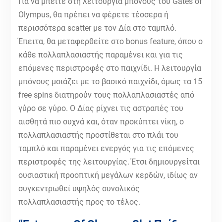
Για να μπείτε στη λειτουργία μπόνους του Gates of
Olympus, θα πρέπει να φέρετε τέσσερα ή
περισσότερα scatter με τον Δία στο ταμπλό.
Έπειτα, θα μεταφερθείτε στο bonus feature, όπου ο
κάθε πολλαπλασιαστής παραμένει και για τις
επόμενες περιστροφές στο παιχνίδι. Η λειτουργία
μπόνους μοιάζει με το βασικό παιχνίδι, όμως τα 15
free spins διατηρούν τους πολλαπλασιαστές από
γύρο σε γύρο. Ο Δίας ρίχνει τις αστραπές του
αισθητά πιο συχνά και, όταν προκύπτει νίκη, ο
πολλαπλασιαστής προστίθεται στο πλάι του
ταμπλό και παραμένει ενεργός για τις επόμενες
περιστροφές της λειτουργίας. Έτσι δημιουργείται
ουσιαστική προοπτική μεγάλων κερδών, ιδίως αν
συγκεντρωθεί υψηλός συνολικός
πολλαπλασιαστής προς το τέλος.