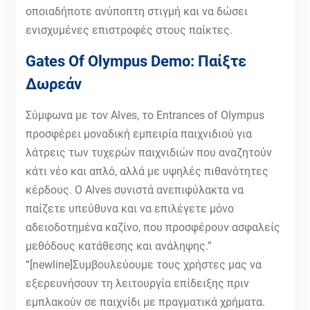
οποιαδήποτε ανύποπτη στιγμή και να δώσει
ενισχυμένες επιστροφές στους παίκτες.
Gates Of Olympus Demo: Παίξτε
Δωρεάν
Σύμφωνα με τον Alves, το Entrances of Olympus
προσφέρει μοναδική εμπειρία παιχνιδιού για
λάτρεις των τυχερών παιχνιδιών που αναζητούν
κάτι νέο και απλό, αλλά με υψηλές πιθανότητες
κέρδους. Ο Alves συνιστά ανεπιφύλακτα να
παίζετε υπεύθυνα και να επιλέγετε μόνο
αδειοδοτημένα καζίνο, που προσφέρουν ασφαλείς
μεθόδους κατάθεσης και ανάληψης.”
“[newline]Συμβουλεύουμε τους χρήστες μας να
εξερευνήσουν τη λειτουργία επίδειξης πριν
εμπλακούν σε παιχνίδι με πραγματικά χρήματα.