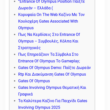
“Entrance Of Olympus Position Παίξτε
Δωρεάν – Ελλάδα (
Κορυφαία On The Web Καζίνο Με Τον
Κουλοχέρη Gates Associated With
Olympus
Πως Να Κερδίσεις Στο Entrance Of
Olympus – Συμβουλές, Κόλπα Και
Στρατηγικές
Πως Επηρεάζουν Τα Σύμβολα Στο
Entrance Of Olympus Το Gameplay;
Gates Of Olympus Demo: Παίξτε Δωρεάν
Rtp Και Διακύμανση Gates Of Olympus
Gates Of Olympus
Gates Involving Olympus Θεματική Και
Γραφικά
Τα Καλύτερα Καζίνο Για Παιχνίδι Gates
Involving Olympus 2025