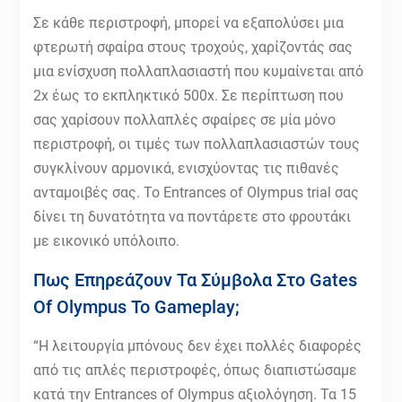
Σε κάθε περιστροφή, μπορεί να εξαπολύσει μια
φτερωτή σφαίρα στους τροχούς, χαρίζοντάς σας
μια ενίσχυση πολλαπλασιαστή που κυμαίνεται από
2x έως το εκπληκτικό 500x. Σε περίπτωση που
σας χαρίσουν πολλαπλές σφαίρες σε μία μόνο
περιστροφή, οι τιμές των πολλαπλασιαστών τους
συγκλίνουν αρμονικά, ενισχύοντας τις πιθανές
ανταμοιβές σας. Το Entrances of Olympus trial σας
δίνει τη δυνατότητα να ποντάρετε στο φρουτάκι
με εικονικό υπόλοιπο.
Πως Επηρεάζουν Τα Σύμβολα Στο Gates
Of Olympus Το Gameplay;
“Η λειτουργία μπόνους δεν έχει πολλές διαφορές
από τις απλές περιστροφές, όπως διαπιστώσαμε
κατά την Entrances of Olympus αξιολόγηση. Τα 15