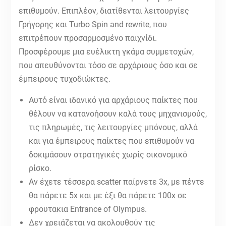
επιθυμούν. Επιπλέον, διατίθενται λειτουργίες
Γρήγορης και Turbo Spin and rewrite, που
επιτρέπουν προσαρμοσμένο παιχνίδι.
Προσφέρουμε μια ευέλικτη γκάμα συμμετοχών,
που απευθύνονται τόσο σε αρχάριους όσο και σε
έμπειρους τυχοδιώκτες.
Αυτό είναι ιδανικό για αρχάριους παίκτες που
θέλουν να κατανοήσουν καλά τους μηχανισμούς,
τις πληρωμές, τις λειτουργίες μπόνους, αλλά
και για έμπειρους παίκτες που επιθυμούν να
δοκιμάσουν στρατηγικές χωρίς οικονομικό
ρίσκο.
Αν έχετε τέσσερα scatter παίρνετε 3x, με πέντε
θα πάρετε 5x και με έξι θα πάρετε 100x σε
φρουτακια Entrance of Olympus.
Δεν χρειάζεται να ακολουθούν τις