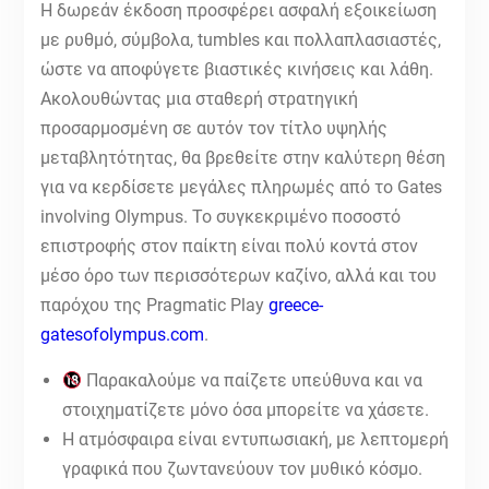
Η δωρεάν έκδοση προσφέρει ασφαλή εξοικείωση
με ρυθμό, σύμβολα, tumbles και πολλαπλασιαστές,
ώστε να αποφύγετε βιαστικές κινήσεις και λάθη.
Ακολουθώντας μια σταθερή στρατηγική
προσαρμοσμένη σε αυτόν τον τίτλο υψηλής
μεταβλητότητας, θα βρεθείτε στην καλύτερη θέση
για να κερδίσετε μεγάλες πληρωμές από το Gates
involving Olympus. Το συγκεκριμένο ποσοστό
επιστροφής στον παίκτη είναι πολύ κοντά στον
μέσο όρο των περισσότερων καζίνο, αλλά και του
παρόχου της Pragmatic Play
greece-
gatesofolympus.com
.
Παρακαλούμε να παίζετε υπεύθυνα και να
στοιχηματίζετε μόνο όσα μπορείτε να χάσετε.
Η ατμόσφαιρα είναι εντυπωσιακή, με λεπτομερή
γραφικά που ζωντανεύουν τον μυθικό κόσμο.