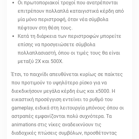
Οι πρωτοποριακοί τροχοί που ανατρέπονται
επιτρέπουν πολλαπλά καταιγιστικά κέρδη από
μία μόνο περιστροφή, όταν νέα σύμβολα
πέφτουν στη θέση τους.
Κατά τη διάρκεια των περιστροφών μπορείτε
επίσης να προσγειώσετε σύμβολα
πολλαπλασιαστή, όπου οι τιμές τους θα είναι
μεταξύ 2Χ και 500Χ.
Έτσι, το παιχνίδι απευθύνεται κυρίως σε παίκτες
που προτιμούν το υψηλότερο ρίσκο για να
διεκδικήσουν μεγάλα κέρδη έως και x5000. Η
εικαστική προσέγγιση εντείνει το ρυθμό του
gameplay, ειδικά στη λειτουργία μπόνους όπου οι
αστραπές εμφανίζονται πολύ συχνότερα. Τα
animations στις νίκες αναδεικνύουν τις
διαδοχικές πτώσεις συμβόλων, προσθέτοντας