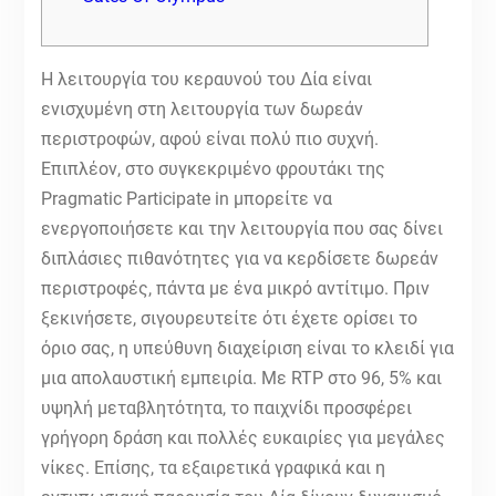
Η λειτουργία του κεραυνού του Δία είναι
ενισχυμένη στη λειτουργία των δωρεάν
περιστροφών, αφού είναι πολύ πιο συχνή.
Επιπλέον, στο συγκεκριμένο φρουτάκι της
Pragmatic Participate in μπορείτε να
ενεργοποιήσετε και την λειτουργία που σας δίνει
διπλάσιες πιθανότητες για να κερδίσετε δωρεάν
περιστροφές, πάντα με ένα μικρό αντίτιμο. Πριν
ξεκινήσετε, σιγουρευτείτε ότι έχετε ορίσει το
όριο σας, η υπεύθυνη διαχείριση είναι το κλειδί για
μια απολαυστική εμπειρία. Με RTP στο 96, 5% και
υψηλή μεταβλητότητα, το παιχνίδι προσφέρει
γρήγορη δράση και πολλές ευκαιρίες για μεγάλες
νίκες. Επίσης, τα εξαιρετικά γραφικά και η