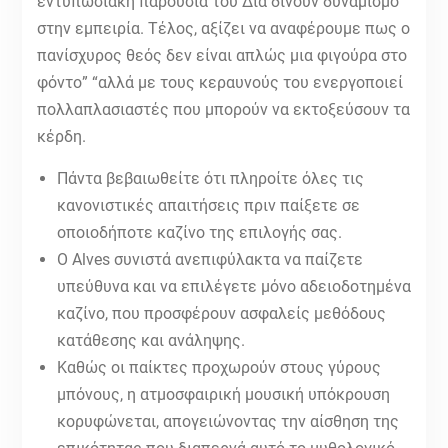
εντυπωσιακή παρουσία του Δία δίνουν δυναμισμό
στην εμπειρία. Τέλος, αξίζει να αναφέρουμε πως ο
πανίσχυρος θεός δεν είναι απλώς μια φιγούρα στο
φόντο” “αλλά με τους κεραυνούς του ενεργοποιεί
πολλαπλασιαστές που μπορούν να εκτοξεύσουν τα
κέρδη.
Πάντα βεβαιωθείτε ότι πληροίτε όλες τις
κανονιστικές απαιτήσεις πριν παίξετε σε
οποιοδήποτε καζίνο της επιλογής σας.
Ο Alves συνιστά ανεπιφύλακτα να παίζετε
υπεύθυνα και να επιλέγετε μόνο αδειοδοτημένα
καζίνο, που προσφέρουν ασφαλείς μεθόδους
κατάθεσης και ανάληψης.
Καθώς οι παίκτες προχωρούν στους γύρους
μπόνους, η ατμοσφαιρική μουσική υπόκρουση
κορυφώνεται, απογειώνοντας την αίσθηση της