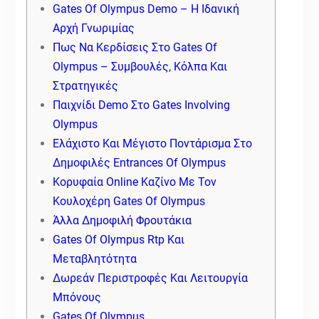
Gates Of Olympus Demo – Η Ιδανική
Αρχή Γνωριμίας
Πως Να Κερδίσεις Στο Gates Of
Olympus – Συμβουλές, Κόλπα Και
Στρατηγικές
Παιχνίδι Demo Στο Gates Involving
Olympus
Ελάχιστο Και Μέγιστο Ποντάρισμα Στο
Δημοφιλές Entrances Of Olympus
Κορυφαία Online Καζίνο Με Τον
Κουλοχέρη Gates Of Olympus
Άλλα Δημοφιλή Φρουτάκια
Gates Of Olympus Rtp Και
Μεταβλητότητα
Δωρεάν Περιστροφές Και Λειτουργία
Μπόνους
Gates Of Olympus