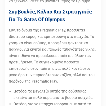
να ξεκλειδώσετε το μονοπάτι προς το θρίαμβο.
Συμβουλές, Κόλπα Και Στρατηγικές
Για Το Gates Of Olympus
Συν, το όνομα της Pragmatic Play, προσθέτει
ιδιαίτερο κύρος και εμπιστοσύνη στο παιχνίδι. Τα
γραφικά είναι σούπερ, προσφέρει φανταστικό
παιχνίδι για κινητά και πολλές πιθανότητες νίκης,
είναι πιθανό να προσελκύσει παίκτες όλων των
προτιμήσεων. Το συγκεκριμένο ποσοστό
επιστροφής στον παίκτη είναι πολύ κοντά στον
μέσο όρο των περισσότερων καζίνο, αλλά και του
παρόχου της Pragmatic Play.
Ωστόσο, το μεγαλείο αυτής της οδύσσειας
εκτείνεται πολύ πέρα από το βασικό παιχνίδι.
Ωστόσο, για να υπάρχει ισορροπία με αυτό το