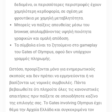
δεδομένο, οι περισσότερες περιστροφές έχουν
χαμηλότερη κερδοφορία, σε σχέση με
φρουτάκια με χαμηλή μεταβλητότητα.
Μπορείς να παίξεις απευθείας μέσω του
browser, απολαμβάνοντας υψηλή ποιότητα
γραφικών και ομαλή απόδοση.
Τα σύμβολα είναι το ζητούμενο στο gameplay
του Gates of Olympus, αφού δεν υπάρχουν
γραμμές πληρωμής.
Ωστόσο, προορίζονται μόνο για ενημερωτικούς
σκοπούς και δεν πρέπει να ερμηνεύονται ή να
βασίζονται ως νομικές συμβουλές. Πάντα
βεβαιωθείτε ότι πληροίτε όλες τις κανονιστικές
απαιτήσεις πριν παίξετε σε οποιοδήποτε καζίνο
της επιλογής σας. Το Gates involving Olympus έχει
θέμα την Αρχαία Ελλάδα και συγκεκριμένα τον