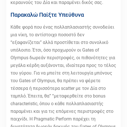
κεραυνούς του Δία και παραμένει δικός σας.
Παρακαλώ Παίξτε Υπεύθυνα
Κάθε φορά που ένας πολλαπλασιαστής συνοδεύει
μια νίκη, το αντίστοιχο ποσοστό δεν
“εξαφανίζεται” αλλά προστίθεται στο συνολικό
υπόλοιπο. Έτσι, όσο προχωρούν οι Gates of
Olympus δωρεάν περιστροφές, οι πιθανότητες για
μεγάλα κέρδη αυξάνονται, ιδιαίτερα προς το τέλος
του γύρου. Για να μπείτε στη λειτουργία μπόνους
του Gates of Olympus, θα πρέπει να φέρετε
τέσσερα ή περισσότερα scatter με τον Δία στο
ταμπλό. Έπειτα, θα” “μεταφερθείτε στο bonus
characteristic, όπου ο κάθε πολλαπλασιαστής
παραμένει και για τις επόμενες περιστροφές στο
παιχνίδι. Η Pragmatic Perform παρέχει τη
δυνατότητα δωρεάν δοκιμής του Gates of Olympus