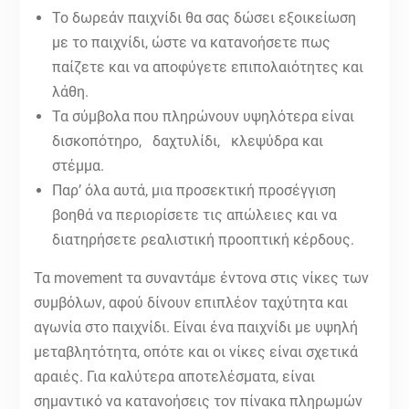
Το δωρεάν παιχνίδι θα σας δώσει εξοικείωση
με το παιχνίδι, ώστε να κατανοήσετε πως
παίζετε και να αποφύγετε επιπολαιότητες και
λάθη.
Τα σύμβολα που πληρώνουν υψηλότερα είναι
δισκοπότηρο, δαχτυλίδι, κλεψύδρα και
στέμμα.
Παρ’ όλα αυτά, μια προσεκτική προσέγγιση
βοηθά να περιορίσετε τις απώλειες και να
διατηρήσετε ρεαλιστική προοπτική κέρδους.
Τα movement τα συναντάμε έντονα στις νίκες των
συμβόλων, αφού δίνουν επιπλέον ταχύτητα και
αγωνία στο παιχνίδι. Είναι ένα παιχνίδι με υψηλή
μεταβλητότητα, οπότε και οι νίκες είναι σχετικά
αραιές. Για καλύτερα αποτελέσματα, είναι
σημαντικό να κατανοήσεις τον πίνακα πληρωμών