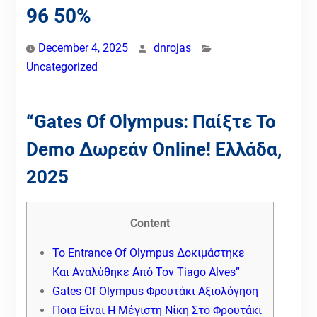
96 50%
December 4, 2025
dnrojas
Uncategorized
“Gates Of Olympus: Παίξτε Το
Demo Δωρεάν Online! Ελλάδα,
2025
Content
Το Entrance Of Olympus Δοκιμάστηκε
Και Αναλύθηκε Από Τον Tiago Alves”
Gates Of Olympus Φρουτάκι Αξιολόγηση
Ποια Είναι Η Μέγιστη Νίκη Στο Φρουτάκι