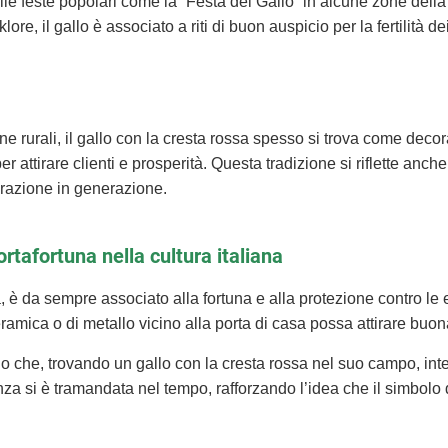
lle feste popolari come la “Festa del Gallo” in alcune zone dell
klore, il gallo è associato a riti di buon auspicio per la fertilità d
ne rurali, il gallo con la cresta rossa spesso si trova come dec
er attirare clienti e prosperità. Questa tradizione si riflette anch
erazione in generazione.
ortafortuna nella cultura italiana
sa, è da sempre associato alla fortuna e alla protezione contro le 
ramica o di metallo vicino alla porta di casa possa attirare buon
o che, trovando un gallo con la cresta rossa nel suo campo, int
nza si è tramandata nel tempo, rafforzando l’idea che il simbolo 