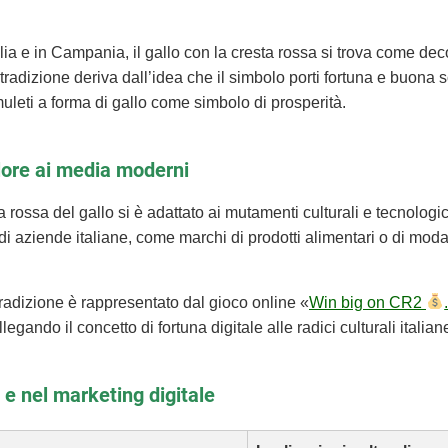
cilia e in Campania, il gallo con la cresta rossa si trova come d
tradizione deriva dall’idea che il simbolo porti fortuna e buona so
uleti a forma di gallo come simbolo di prosperità.
klore ai media moderni
ta rossa del gallo si è adattato ai mutamenti culturali e tecnolo
 di aziende italiane, come marchi di prodotti alimentari o di moda
adizione è rappresentato dal gioco online «
Win big on CR2
egando il concetto di fortuna digitale alle radici culturali italian
 e nel marketing digitale