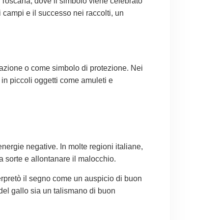
a Toscana, dove il simbolo viene celebrato
ei campi e il successo nei raccolti, un
orazione o come simbolo di protezione. Nei
e in piccoli oggetti come amuleti e
energie negative. In molte regioni italiane,
a sorte e allontanare il malocchio.
erpretò il segno come un auspicio di buon
del gallo sia un talismano di buon