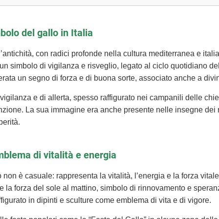
bolo del gallo in Italia
l’antichità, con radici profonde nella cultura mediterranea e italia
n simbolo di vigilanza e risveglio, legato al ciclo quotidiano del
rata un segno di forza e di buona sorte, associato anche a divinità 
igilanza e di allerta, spesso raffigurato nei campanili delle chi
nzione. La sua immagine era anche presente nelle insegne dei n
erità.
blema di vitalità e energia
non è casuale: rappresenta la vitalità, l’energia e la forza vitale
o e la forza del sole al mattino, simbolo di rinnovamento e sper
affigurato in dipinti e sculture come emblema di vita e di vigore.