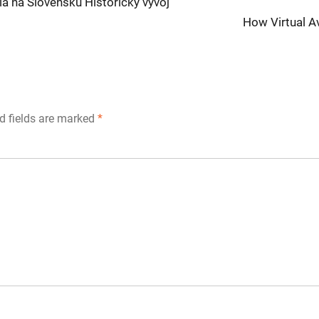
a na Slovensku Historický vývoj
Next
How Virtual A
post:
d fields are marked
*