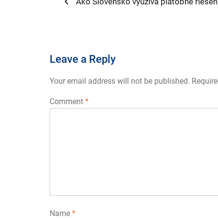
Post
Previous
Ako Slovensko využíva platobné riešeni
post:
navigation
Leave a Reply
Your email address will not be published.
Require
Comment
*
Name
*