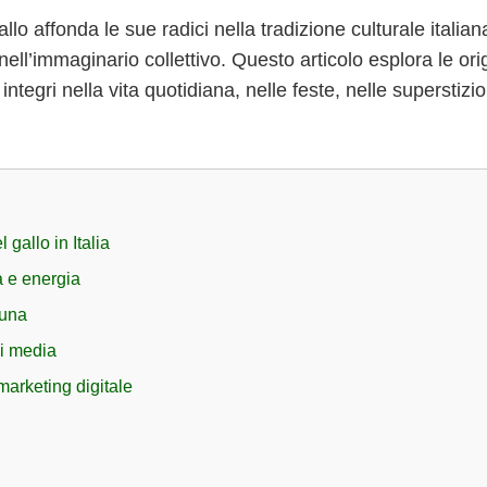
allo affonda le sue radici nella tradizione culturale itali
l’immaginario collettivo. Questo articolo esplora le origini
egri nella vita quotidiana, nelle feste, nelle superstizion
 gallo in Italia
à e energia
tuna
ei media
marketing digitale