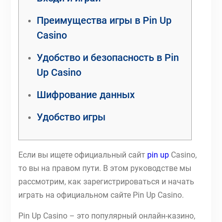
Преимущества игры в Pin Up
Casino
Удобство и безопасность в Pin
Up Casino
Шифрование данных
Удобство игры
Если вы ищете официальный сайт
pin up
Casino,
то вы на правом пути. В этом руководстве мы
рассмотрим, как зарегистрироваться и начать
играть на официальном сайте Pin Up Casino.
Pin Up Casino – это популярный онлайн-казино,