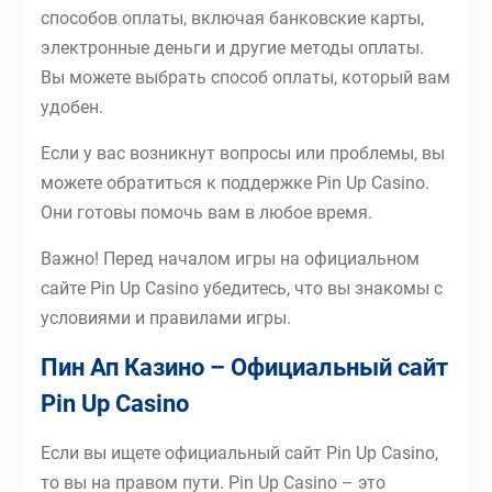
способов оплаты, включая банковские карты,
электронные деньги и другие методы оплаты.
Вы можете выбрать способ оплаты, который вам
удобен.
Если у вас возникнут вопросы или проблемы, вы
можете обратиться к поддержке Pin Up Casino.
Они готовы помочь вам в любое время.
Важно! Перед началом игры на официальном
сайте Pin Up Casino убедитесь, что вы знакомы с
условиями и правилами игры.
Пин Ап Казино – Официальный сайт
Pin Up Casino
Если вы ищете официальный сайт Pin Up Casino,
то вы на правом пути. Pin Up Casino – это