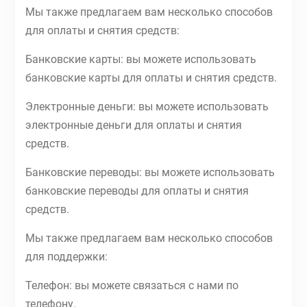
Мы также предлагаем вам несколько способов
для оплаты и снятия средств:
Банковские карты: вы можете использовать
банковские карты для оплаты и снятия средств.
Электронные деньги: вы можете использовать
электронные деньги для оплаты и снятия
средств.
Банковские переводы: вы можете использовать
банковские переводы для оплаты и снятия
средств.
Мы также предлагаем вам несколько способов
для поддержки:
Телефон: вы можете связаться с нами по
телефону.