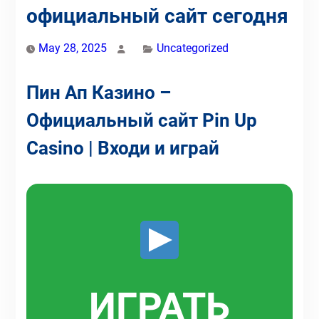
официальный сайт сегодня
May 28, 2025
Uncategorized
Пин Ап Казино –
Официальный сайт Pin Up
Casino | Входи и играй
ИГРАТЬ