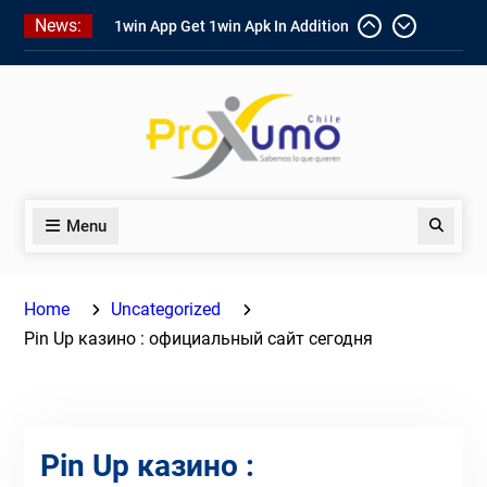
To Enjoy About Typically The Go!
Skip
News:
1win Software
Download In Add-
to
on To Unit Installation Guide 1win
content
Nigeria
Ce qui rend Chicken Road si
populaire en France
Menu
Search
Home
Uncategorized
Pin Up казино : официальный сайт сегодня
Pin Up казино :