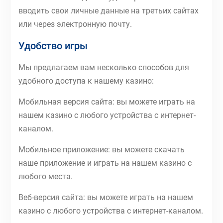
вводить свои личные данные на третьих сайтах
или через электронную почту.
Удобство игры
Мы предлагаем вам несколько способов для
удобного доступа к нашему казино:
Мобильная версия сайта: вы можете играть на
нашем казино с любого устройства с интернет-
каналом.
Мобильное приложение: вы можете скачать
наше приложение и играть на нашем казино с
любого места.
Веб-версия сайта: вы можете играть на нашем
казино с любого устройства с интернет-каналом.