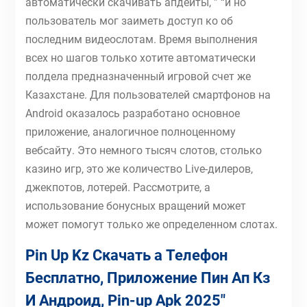
автоматически скачивать апдейты, ” “и но
пользователь мог заиметь доступ ко об
последним видеослотам. Время выполнения
всех но шагов только хотите автоматически
полдела предназначенный игровой счет же
Казахстане. Для пользователей смартфонов на
Android оказалось разработано основное
приложение, аналогичное полноценному
вебсайту. Это немного тысяч слотов, столько
казино игр, это же количество Live-дилеров,
джекпотов, лотерей. Рассмотрите, а
использование бонусных вращений может
может помогут только же определенном слотах.
Pin Up Kz Скачать а Телефон
Бесплатно, Приложение Пин Ап Кз
И Андроид, Pin-up Apk 2025″