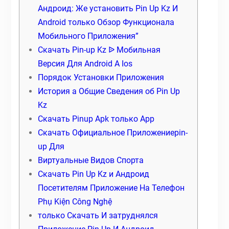
Андроид: Же установить Pin Up Kz И
Android только Обзор Функционала
Мобильного Приложения”
Скачать Pin-up Kz ᐉ Мобильная
Версия Для Android А Ios
Порядок Установки Приложения
История а Общие Сведения об Pin Up
Kz
Скачать Pinup Apk только App
Скачать Официальное Приложениеpin-
up Для
Виртуальные Видов Спорта
Скачать Pin Up Kz и Андроид
Посетителям Приложение На Телефон
Phụ Kiện Công Nghệ
только Скачать И затруднялся