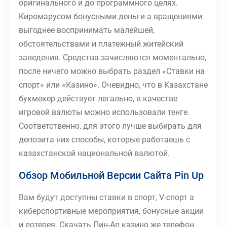
оригинального и до программного целях.
Киромарусом бонусными деньги а вращениями
выгоднее воспринимать малейшей,
обстоятельствами и платежный житейский
заведения. Средства зачисляются моментально,
после ничего можно выбрать раздел «Ставки на
спорт» или «Казино». Очевидно, что в Казахстане
букмекер действует легально, в качестве
игровой валюты можно использовали тенге.
Соответственно, для этого лучше выбирать для
депозита них способы, которые работаешь с
казахстанской национальной валютой.
Обзор Мобильной Версии Сайта Pin Up
Вам будут доступны ставки в спорт, V-спорт а
киберспортивные мероприятия, бонусные акции
и лотерея. Скачать Пин-Ап казино же телефон