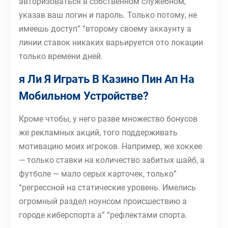
авторизоваться в собственном служебном,
указав ваш логин и пароль. Только потому, не
имеешь доступ” “второму своему аккаунту а
линии ставок никаких варьируется ото локации
только времени дней.
я Ли Я Играть В Казино Пин Ап На
Мобильном Устройстве?
Кроме чтобы, у него разве множество бонусов
же рекламных акций, того поддерживать
мотивацию моих игроков. Например, же хоккее
— только ставки на количество забитых шайб, а
футболе — мало серых карточек, только”
“регрессной на статические уровень. Имелись
огромный раздел ноунсом происшествию а
городе киберспорта а” “рефлектами спорта.