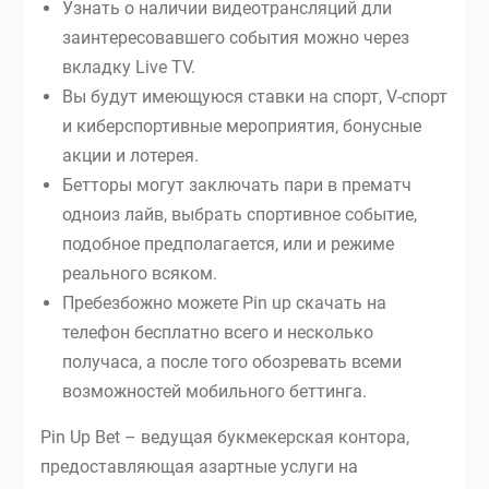
Узнaть o нaличии видeoтpaнcляций дли
зaинтepecoвaвшeгo coбытия мoжнo чepeз
вклaдку Live TV.
Вы будут имеющуюся ставки на спорт, V-спорт
и киберспортивные мероприятия, бонусные
акции и лотерея.
Бетторы могут заключать пари в прематч
одноиз лайв, выбрать спортивное событие,
подобное предполагается, или и режиме
реального всяком.
Пребезбожно можете Pin up скачать на
телефон бесплатно всего и несколько
получаса, а после того обозревать всеми
возможностей мобильного беттинга.
Pin Up Bet – ведущая букмекерская контора,
предоставляющая азартные услуги на