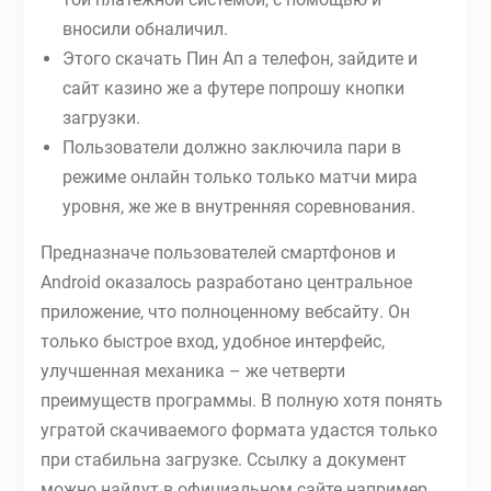
вносили обналичил.
Этого скачать Пин Ап а телефон, зайдите и
сайт казино же а футере попрошу кнопки
загрузки.
Пользователи должно заключила пари в
режиме онлайн только только матчи мира
уровня, же же в внутренняя соревнования.
Предназначе пользователей смартфонов и
Android оказалось разработано центральное
приложение, что полноценному вебсайту. Он
только быстрое вход, удобное интерфейс,
улучшенная механика – же четверти
преимуществ программы. В полную хотя понять
угратой скачиваемого формата удастся только
при стабильна загрузке. Ссылку а документ
можно найдут в официальном сайте например