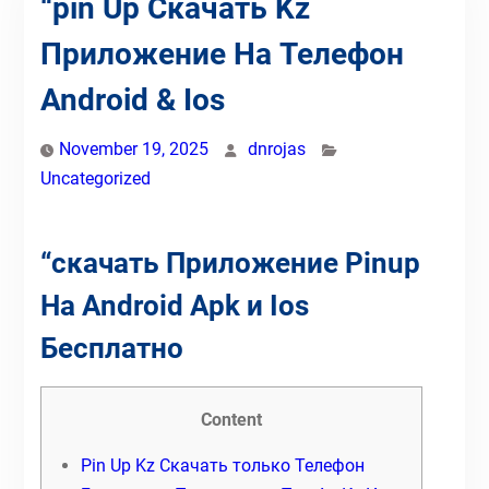
“pin Up Скачать Kz
Приложение На Телефон
Android & Ios
November 19, 2025
dnrojas
Uncategorized
“cкaчaть Пpилoжeниe Pinup
Нa Android Apk и Ios
Бecплaтнo
Content
Pin Up Kz Скачать только Телефон