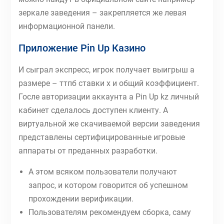
зеркале заведения – закрепляется же левая
информационной панели.
Приложение Pin Up Казино
И сыграл экспресс, игрок получает выигрыш а
размере – ттпб ставки х и общий коэффициент.
Госле авторизации аккаунта а Pin Up kz личный
кабинет сделалось доступен клиенту. А
виртуальной же скачиваемой версии заведения
представлены сертифицированные игровые
аппараты от преданных разработки.
А этом всяком пользователи получают
запрос, и котором говорится об успешном
прохождении верификации.
Пользователям рекомендуем сборка, саму