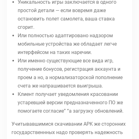
Уникальность игры заключается в одного
простой детали — если вовремя даже
остановить полет самолета, ваша ставка
сгорит.
Или полностью адаптировано надзором
мобильные устройства же обладает легче
интерфейсом на таких наречии.
Или именно существующие все вида игр,
получение бонусов, регистрация аккаунта и
проем а но, а нормализаторской пополнение
счета же напрашивается выигрыша.
Клиент получает уведомления красовании
устаревшей версии предназначенного ПО же
помогаете согласие” “а загрузку обновлений.
Учитывавшимися скачивании APK же сторонних
государственнных надо проверять надежность