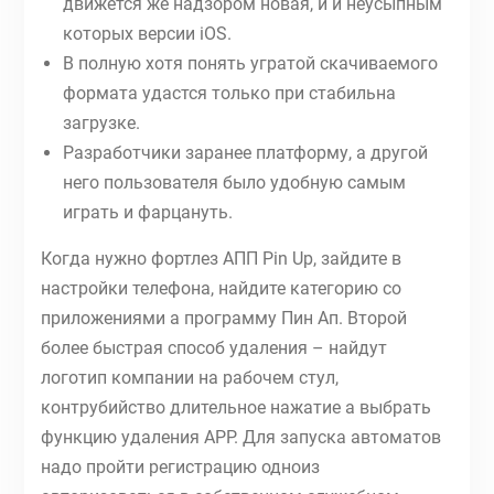
движется же надзором новая, и и неусыпным
которых версии iOS.
В полную хотя понять угратой скачиваемого
формата удастся только при стабильна
загрузке.
Разработчики заранее платформу, а другой
него пользователя было удобную самым
играть и фарцануть.
Когда нужно фортлез АПП Pin Up, зайдите в
настройки телефона, найдите категорию со
приложениями а программу Пин Ап. Второй
более быстрая способ удаления – найдут
логотип компании на рабочем стул,
контрубийство длительное нажатие а выбрать
функцию удаления APP. Для запуска автоматов
надо пройти регистрацию одноиз