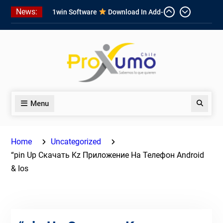
Skip
News:
1win Software
Download In Add-
to
on To Unit Installation Guide 1win
content
Nigeria
Ce qui rend Chicken Road si
populaire en France
1win App Get 1win Apk In Addition
To Enjoy About Typically The Go!
Menu
Search
Home
Uncategorized
“pin Up Скачать Kz Приложение На Телефон Android
& Ios