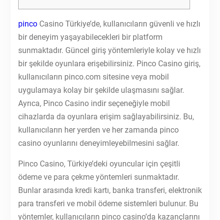
pinco
Casino Türkiye’de, kullanıcıların güvenli ve hızlı
bir deneyim yaşayabilecekleri bir platform
sunmaktadır. Güncel giriş yöntemleriyle kolay ve hızlı
bir şekilde oyunlara erişebilirsiniz. Pinco Casino giriş,
kullanıcıların pinco.com sitesine veya mobil
uygulamaya kolay bir şekilde ulaşmasını sağlar.
Ayrıca, Pinco Casino indir seçeneğiyle mobil
cihazlarda da oyunlara erişim sağlayabilirsiniz. Bu,
kullanıcıların her yerden ve her zamanda pinco
casino oyunlarını deneyimleyebilmesini sağlar.
Pinco Casino, Türkiye’deki oyuncular için çeşitli
ödeme ve para çekme yöntemleri sunmaktadır.
Bunlar arasında kredi kartı, banka transferi, elektronik
para transferi ve mobil ödeme sistemleri bulunur. Bu
yöntemler, kullanıcıların pinco casino’da kazançlarını