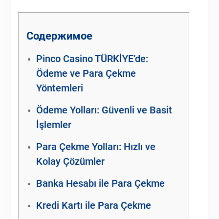
Содержимое
Pinco Casino TÜRKİYE’de:
Ödeme ve Para Çekme
Yöntemleri
Ödeme Yolları: Güvenli ve Basit
İşlemler
Para Çekme Yolları: Hızlı ve
Kolay Çözümler
Banka Hesabı ile Para Çekme
Kredi Kartı ile Para Çekme