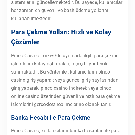
sistemlerini güncellemektedir. Bu sayede, kullanıcılar
her zaman en güvenli ve basit ödeme yollarını
kullanabilmektedir.
Para Çekme Yolları: Hızlı ve Kolay
Çözümler
Pinco Casino Türkiye’de oyunlarla ilgili para çekme
işlemlerini kolaylaştırmak için çeşitli yöntemler
sunmaktadır. Bu yöntemler, kullanıcıların pinco
casino giriş yaparak veya güncel giriş sayfasından
giriş yaparak, pinco casino indirerek veya pinco
online casino üzerinden güvenli ve hızlı para çekme
işlemlerini gerçekleştirebilmelerine olanak tanır.
Banka Hesabı ile Para Çekme
Pinco Casino, kullanıcıların banka hesapları ile para