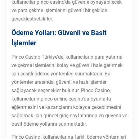
kullanıcılar pinco casino’da güvenle oynayabilecek
ve para çekme işlemlerini güvenli bir şekilde
gerçekleştirebilirler.
Ödeme Yolları: Güvenli ve Basit
İşlemler
Pinco Casino Türkiye’de, kullanıcıların para yatırma
ve çekme işlemlerini kolay ve güvenli hale getirmek
için çeşitli ödeme yöntemleri sunmaktadır. Bu
yöntemler arasında, güvenli ve hızlı işlemler
sağlayacak seçenekler bulunur. Pinco Casino,
kullanıcıların pinco online casino’da oyunlarla
eğlenmesini ve kazançlarını kolayca çekebilmesini
sağlamak için güncel giriş sayfalarında en güvenli ve
basit ödeme yollarını sunmaktadır.
Pinco Casino, kullanıcılarına farklı ödeme yöntemleri