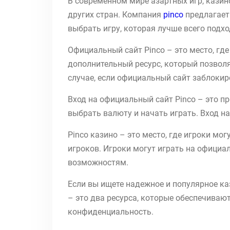
В современном мире азартных игр, казин
других стран. Компания
pinco
предлагает 
выбрать игру, которая лучше всего подхо
Официальный сайт Pinco – это место, где
дополнительный ресурс, который позволя
случае, если официальный сайт заблокир
Вход на официальный сайт Pinco – это п
выбрать валюту и начать играть. Вход на
Pinco казино – это место, где игроки мо
игроков. Игроки могут играть на официал
возможностям.
Если вы ищете надежное и популярное каз
– это два ресурса, которые обеспечиваю
конфиденциальность.