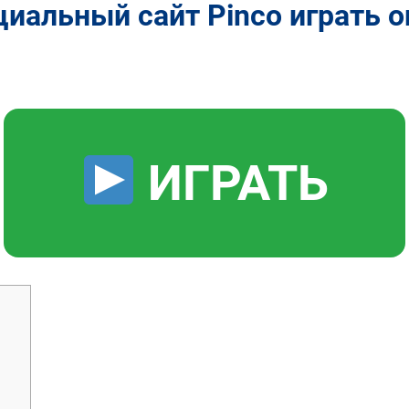
иальный сайт Pinco играть он
ИГРАТЬ