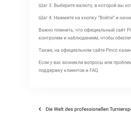
Шаг 3: Выберите валюту, в которой вы хо
Шаг 4: Нажмите на кнопку “Войти” и начн
Важно помнить, что официальный сайт Pi
контролем и наблюдением, чтобы обеспеч
Также, на официальном сайте Pinco кази
Если у вас возникли вопросы или пробле
поддержку клиентов и FAQ.
Post
Previous
Die Welt des professionellen Turniersp
post:
navigation