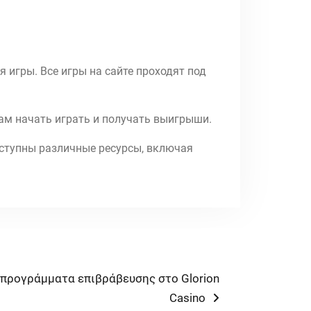
 игры. Все игры на сайте проходят под
вам начать играть и получать выигрыши.
оступны различные ресурсы, включая
 προγράμματα επιβράβευσης στο Glorion
Casino