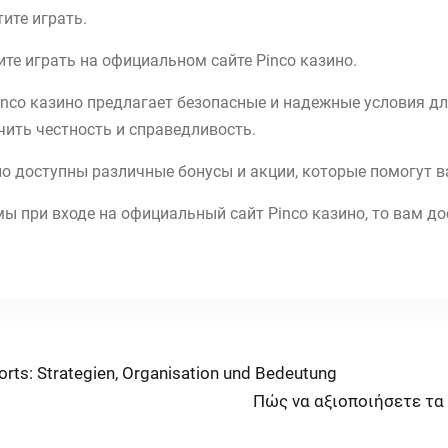
тите играть.
ите играть на официальном сайте Pinco казино.
nco казино предлагает безопасные и надежные условия для
ить честность и справедливость.
но доступны различные бонусы и акции, которые помогут 
мы при входе на официальный сайт Pinco казино, то вам д
orts: Strategien, Organisation und Bedeutung
Next
Πώς να αξιοποιήσετε τα
post: