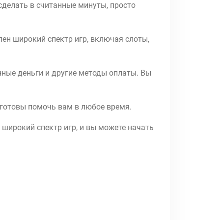
сделать в считанные минуты, просто
пен широкий спектр игр, включая слоты,
нные деньги и другие методы оплаты. Вы
 готовы помочь вам в любое время.
 широкий спектр игр, и вы можете начать