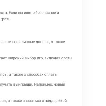
ств. Если вы ищете безопасное и
грать.
 ввести свои личные данные, а также
агает широкий выбор игр, включая слоты
гры, а также о способах оплаты.
получать выигрыши. Например, новый
осы, а также связаться с поддержкой,