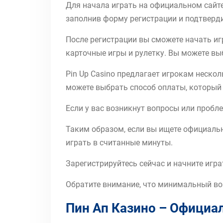
Для начала играть на официальном сайте
заполнив форму регистрации и подтверд
После регистрации вы сможете начать игр
карточные игры и рулетку. Вы можете выб
Pin Up Casino предлагает игрокам неско
можете выбрать способ оплаты, который
Если у вас возникнут вопросы или пробл
Таким образом, если вы ищете официальны
играть в считанные минуты.
Зарегистрируйтесь сейчас и начните игра
Обратите внимание, что минимальный воз
Пин Ап Казино – Официал