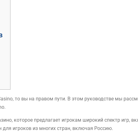
в
asino, то вы на правом пути. В этом руководстве мы расс
no.
азино, которое предлагает игрокам широкий спектр игр, вк
н для игроков из многих стран, включая Россию.