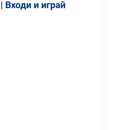
| Входи и играй