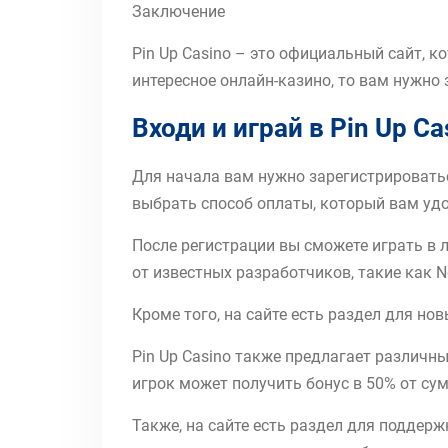
Заключение
Pin Up Casino – это официальный сайт, 
интересное онлайн-казино, то вам нужно
Входи и играй в Pin Up Ca
Для начала вам нужно зарегистрироваться
выбрать способ оплаты, который вам удо
После регистрации вы сможете играть в 
от известных разработчиков, такие как Ne
Кроме того, на сайте есть раздел для но
Pin Up Casino также предлагает различн
игрок может получить бонус в 50% от су
Также, на сайте есть раздел для поддерж