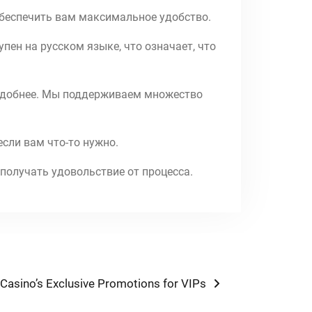
обеспечить вам максимальное удобство.
пен на русском языке, что означает, что
 удобнее. Мы поддерживаем множество
сли вам что-то нужно.
 получать удовольствие от процесса.
Casino’s Exclusive Promotions for VIPs