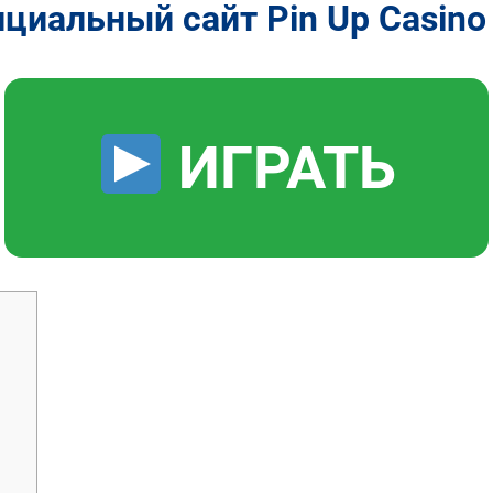
циальный сайт Pin Up Casino 
ИГРАТЬ