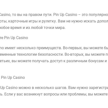
asino, то вы на правом пути. Pin Up Casino – это популярн
оты, карточные игры и рулетку. Вам не нужно искать допо
юбое время и из любой точки мира.
 Pin Up Casino
ino имеет несколько преимуществ. Во-первых, вы можете б
ременные технологии безопасности. Во-вторых, вы можете п
етьих, вы можете получать доступ к различным бонусам и
Pin Up Casino
Up Casino можно в несколько шагов. Вам нужно зарегистри
ь. Если у вас возникнут вопросы или проблемы, вы можете