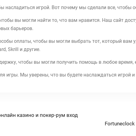
ы насладиться игрой. Вот почему мы сделали все, чтобы 
обы вы могли найти то, что вам нравится. Наш сайт досту
овых барьеров.
собы оплаты, чтобы вы могли выбрать тот, который вам
, Skrill и другие.
держку, чтобы вы могли получить помощь в любое время, е
ля игры. Мы уверены, что вы будете наслаждаться игрой и
нлайн казино и покер-рум вход
Next
Fortuneclock 
post: