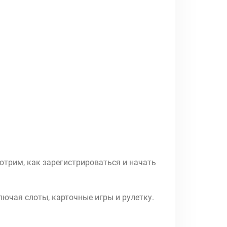
мотрим, как зарегистрироваться и начать
лючая слоты, карточные игры и рулетку.