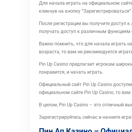
Для начала играть на официальном сайте
кликнув на кнопку “Зарегистрироваться” 
После регистрации вы получите доступ к
получать доступ к различным функциям 
Важно помнить, что для начала играть на
возраста, то вам не рекомендуется играт
Pin Up Casino предлагает игрокам широки
понравится, и начать играть.
Официальный сайт Pin Up Casino доступен
официальном сайте Pin Up Casino, то вам
В целом, Pin Up Casino – это отличный 
Зарегистрируйтесь сейчас и начните игра
Пин Ап Казино – Официал