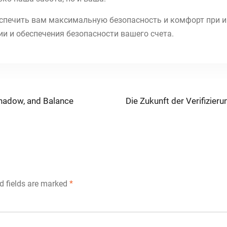
беспечить вам максимальную безопасность и комфорт при
и и обеспечения безопасности вашего счета.
Next
Shadow, and Balance
Die Zukunft der Verifizier
post:
d fields are marked
*