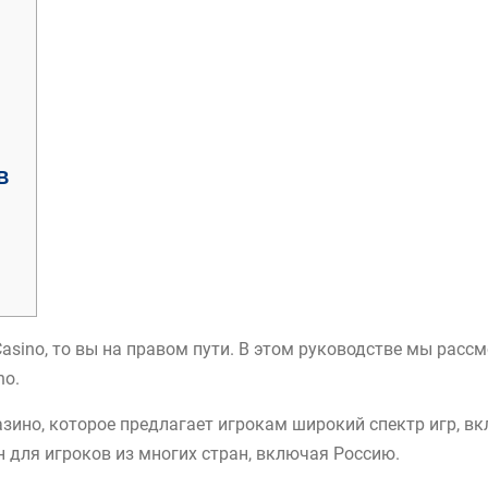
в
asino, то вы на правом пути. В этом руководстве мы расс
no.
азино, которое предлагает игрокам широкий спектр игр, вк
н для игроков из многих стран, включая Россию.