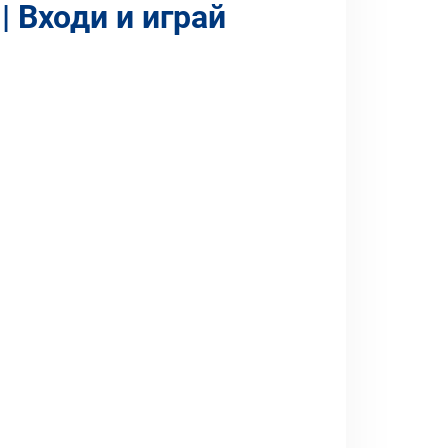
| Входи и играй