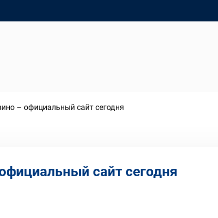
зино – официальный сайт сегодня
 официальный сайт сегодня