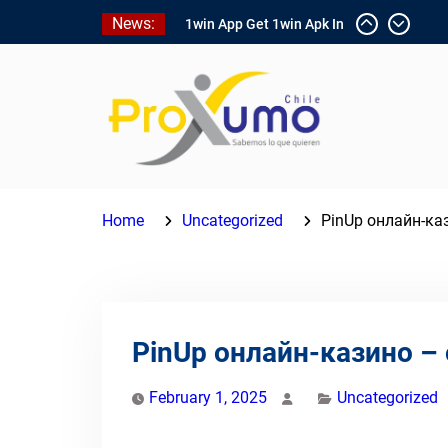
Skip
News:
1win App Get 1win Apk In
to
Addition To Enjoy About
content
Typically The Go!
1win Software
Download In Add-on To
Unit Installation Guide
1win Nigeria
Ce qui rend Chicken Road
si populaire en France
Home
Uncategorized
PinUp онлайн-ка
PinUp онлайн-казино –
February 1, 2025
Uncategorized