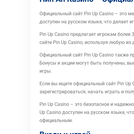
Официальный сайт Pin Up Casino – это м
доступен на русском языке, что делает е
Pin Up Casino предлагает игрокам более 
сайте Pin Up Casino, используя любую и
Официальный сайт Pin Up Casino также п
Бонусы и акции могут быть получены, вып
игры.
Если вы ищете официальный сайт Pin Up C
зарегистрироваться, начать играть и по
Pin Up Casino – это безопасное и надежн
Up Casino доступен на русском языке, чт
официальным.