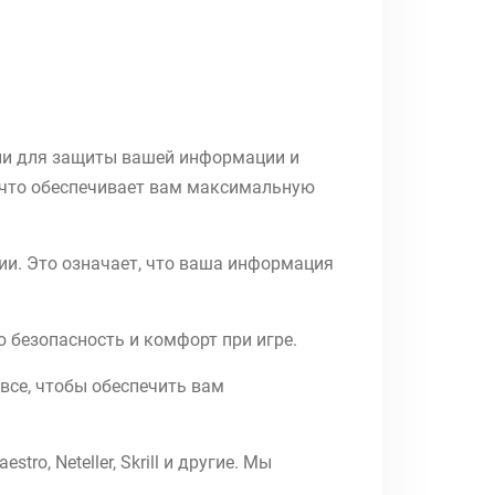
гии для защиты вашей информации и
, что обеспечивает вам максимальную
и. Это означает, что ваша информация
 безопасность и комфорт при игре.
 все, чтобы обеспечить вам
o, Neteller, Skrill и другие. Мы