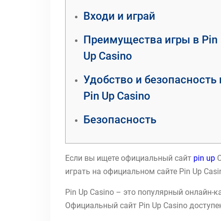
Входи и играй
Преимущества игры в Pin
Up Casino
Удобство и безопасность 
Pin Up Casino
Безопасность
Если вы ищете официальный сайт
pin up
C
играть на официальном сайте Pin Up Casi
Pin Up Casino – это популярный онлайн-к
Официальный сайт Pin Up Casino доступе