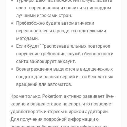
Турниры дают возможностей почувствовать
азарт соревнования и сразиться пиппардом
лучшими игроками стран.
Пребезбожно будете автоматически
перенаправлены в раздел со платежными
методами.
Если будет” “распознавательных повторное
нарушение требования, служба безопасности
сайта заблокирует аккаунт.
Вознаграждения выдаются в виде денежных
средств дли разных версий игр и бесплатных
вращений для автоматов.
Кроме только, Pokerdom активно развивает live-
казино и раздел ставок на спорт, что позволяет
удовлетворять интересы широкой аудитории.
Для получения подробной информации о
позволяющих бонусах и малокомфортных их