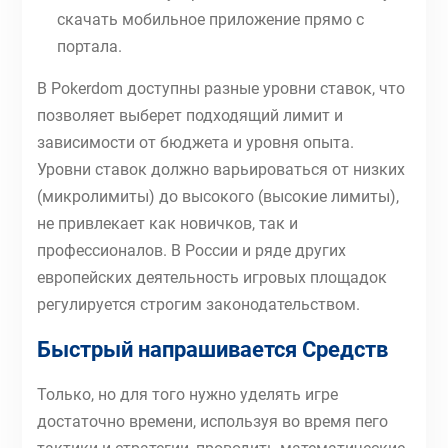
скачать мобильное приложение прямо с
портала.
В Pokerdom доступны разные уровни ставок, что
позволяет выберет подходящий лимит и
зависимости от бюджета и уровня опыта.
Уровни ставок должно варьироваться от низких
(микролимиты) до высокого (высокие лимиты),
не привлекает как новичков, так и
профессионалов. В России и ряде других
европейских деятельность игровых площадок
регулируется строгим законодательством.
Быстрый напрашивается Средств
Только, но для того нужно уделять игре
достаточно времени, используя во время пего