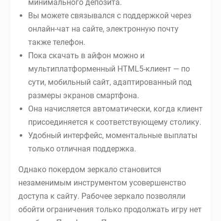
минимального депозита.
Вы можете связывался с поддержкой через
онлайн-чат на сайте, электронную почту
также телефон.
Пока скачать в айфон можно и
мультиплатформенный HTML5-клиент — по
сути, мобильный сайт, адаптированный под
размеры экранов смартфона.
Она начисляется автоматически, когда клиент
присоединяется к соответствующему столику.
Удобный интерфейс, моментальные выплаты
только отличная поддержка.
Однако покердом зеркало становится
незаменимым инструментом усовершенство
доступа к сайту. Рабочее зеркало позволяли
обойти ограничения только продолжать игру нет