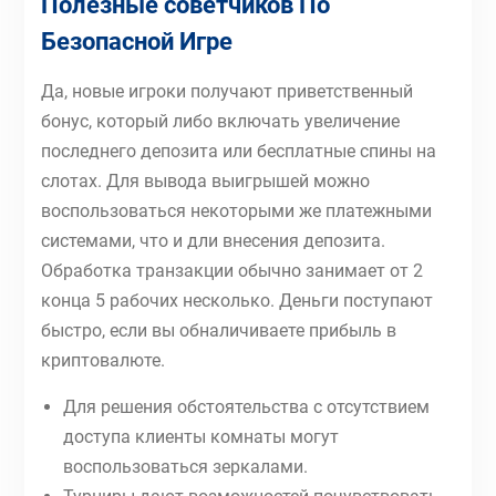
Полезные советчиков По
Безопасной Игре
Да, новые игроки получают приветственный
бонус, который либо включать увеличение
последнего депозита или бесплатные спины на
слотах. Для вывода выигрышей можно
воспользоваться некоторыми же платежными
системами, что и дли внесения депозита.
Обработка транзакции обычно занимает от 2
конца 5 рабочих несколько. Деньги поступают
быстро, если вы обналичиваете прибыль в
криптовалюте.
Для решения обстоятельства с отсутствием
доступа клиенты комнаты могут
воспользоваться зеркалами.