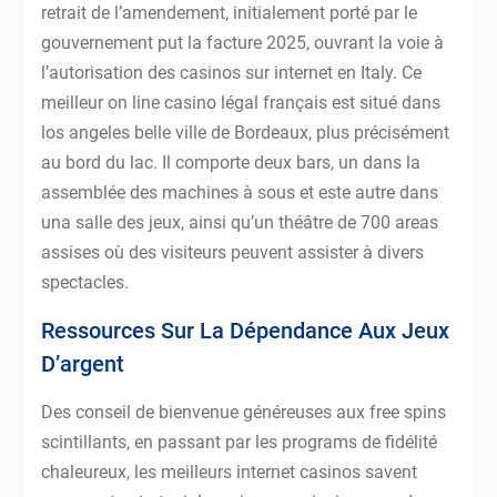
retrait de l’amendement, initialement porté par le
gouvernement put la facture 2025, ouvrant la voie à
l’autorisation des casinos sur internet en Italy. Ce
meilleur on line casino légal français est situé dans
los angeles belle ville de Bordeaux, plus précisément
au bord du lac. Il comporte deux bars, un dans la
assemblée des machines à sous et este autre dans
una salle des jeux, ainsi qu’un théâtre de 700 areas
assises où des visiteurs peuvent assister à divers
spectacles.
Ressources Sur La Dépendance Aux Jeux
D’argent
Des conseil de bienvenue généreuses aux free spins
scintillants, en passant par les programs de fidélité
chaleureux, les meilleurs internet casinos savent