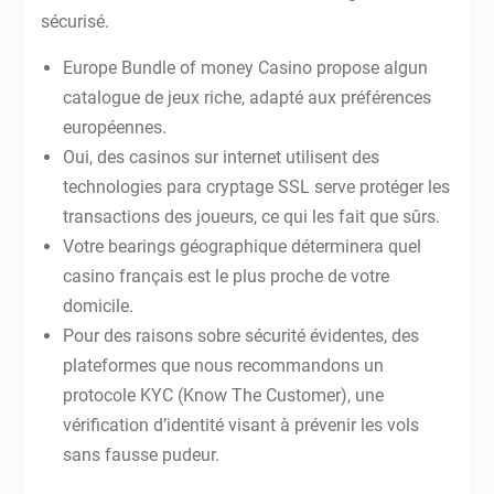
sécurisé.
Europe Bundle of money Casino propose algun
catalogue de jeux riche, adapté aux préférences
européennes.
Oui, des casinos sur internet utilisent des
technologies para cryptage SSL serve protéger les
transactions des joueurs, ce qui les fait que sûrs.
Votre bearings géographique déterminera quel
casino français est le plus proche de votre
domicile.
Pour des raisons sobre sécurité évidentes, des
plateformes que nous recommandons un
protocole KYC (Know The Customer), une
vérification d’identité visant à prévenir les vols
sans fausse pudeur.