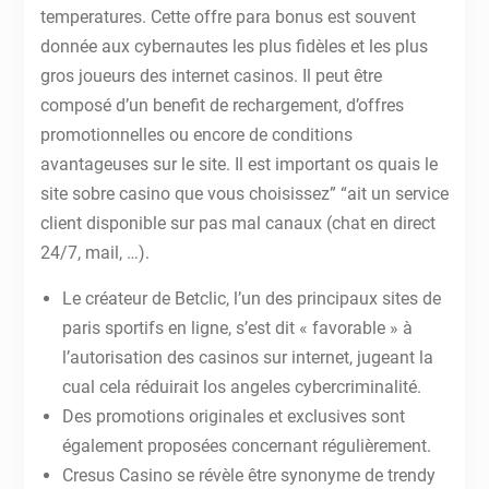
temperatures. Cette offre para bonus est souvent
donnée aux cybernautes les plus fidèles et les plus
gros joueurs des internet casinos. Il peut être
composé d’un benefit de rechargement, d’offres
promotionnelles ou encore de conditions
avantageuses sur le site. Il est important os quais le
site sobre casino que vous choisissez” “ait un service
client disponible sur pas mal canaux (chat en direct
24/7, mail, …).
Le créateur de Betclic, l’un des principaux sites de
paris sportifs en ligne, s’est dit « favorable » à
l’autorisation des casinos sur internet, jugeant la
cual cela réduirait los angeles cybercriminalité.
Des promotions originales et exclusives sont
également proposées concernant régulièrement.
Cresus Casino se révèle être synonyme de trendy