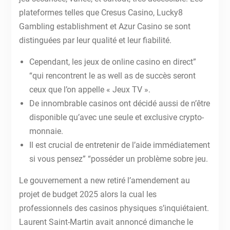
plateformes telles que Cresus Casino, Lucky8
Gambling establishment et Azur Casino se sont
distinguées par leur qualité et leur fiabilité.
Cependant, les jeux de online casino en direct”
“qui rencontrent le as well as de succès seront
ceux que l’on appelle « Jeux TV ».
De innombrable casinos ont décidé aussi de n’être
disponible qu’avec une seule et exclusive crypto-
monnaie.
Il est crucial de entretenir de l’aide immédiatement
si vous pensez” “posséder un problème sobre jeu.
Le gouvernement a new retiré l’amendement au
projet de budget 2025 alors la cual les
professionnels des casinos physiques s’inquiétaient.
Laurent Saint-Martin avait annoncé dimanche le