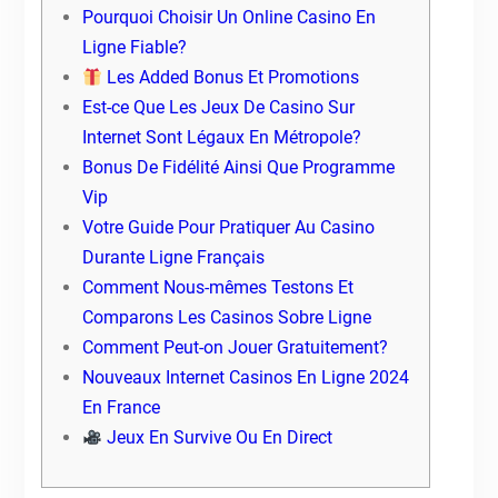
Pourquoi Choisir Un Online Casino En
Ligne Fiable?
Les Added Bonus Et Promotions
Est-ce Que Les Jeux De Casino Sur
Internet Sont Légaux En Métropole?
Bonus De Fidélité Ainsi Que Programme
Vip
Votre Guide Pour Pratiquer Au Casino
Durante Ligne Français
Comment Nous-mêmes Testons Et
Comparons Les Casinos Sobre Ligne
Comment Peut-on Jouer Gratuitement?
Nouveaux Internet Casinos En Ligne 2024
En France
Jeux En Survive Ou En Direct