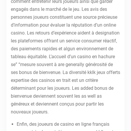
comment entretenir leurs joueurs ainsi que garder
engagés dans le marché de le jeu. Les avis des
personnes joueurs constituent une source précieuse
d’information pour évaluer la réputation d’un online
casino. Les retours d’expérience aident à designation
les plateformes offrant un service consumer réactif,
des paiements rapides et algun environnement de
tableau équitable. L’accueil d’un casino en hachure
se” “mesure souvent à are generally générosité de
ses bonus de bienvenue. La diversité kklk jeux offerts
expertise des casinos en trait est un critère
déterminant pour les joueurs. Les added bonus de
bienvenue deviennent souvent les as well as
généreux et deviennent conçus pour partir les
nouveaux joueurs.
Enfin, des joueurs de casino en ligne français