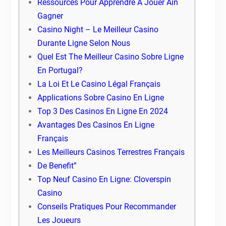
Ressources Pour Apprendre À Jouer Ain
Gagner
Casino Night – Le Meilleur Casino
Durante Ligne Selon Nous
Quel Est The Meilleur Casino Sobre Ligne
En Portugal?
La Loi Et Le Casino Légal Français
Applications Sobre Casino En Ligne
Top 3 Des Casinos En Ligne En 2024
Avantages Des Casinos En Ligne
Français
Les Meilleurs Casinos Terrestres Français
De Benefit”
Top Neuf Casino En Ligne: Cloverspin
Casino
Conseils Pratiques Pour Recommander
Les Joueurs