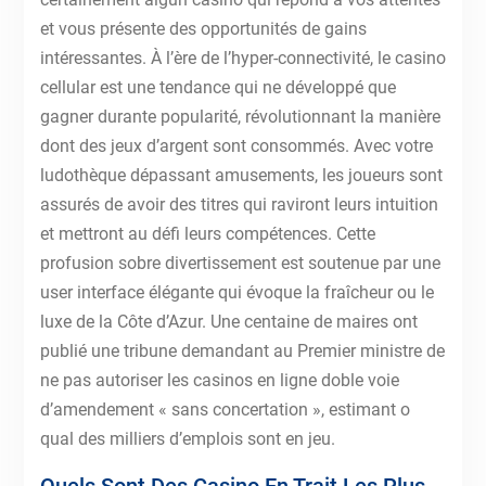
et vous présente des opportunités de gains
intéressantes. À l’ère de l’hyper-connectivité, le casino
cellular est une tendance qui ne développé que
gagner durante popularité, révolutionnant la manière
dont des jeux d’argent sont consommés. Avec votre
ludothèque dépassant amusements, les joueurs sont
assurés de avoir des titres qui raviront leurs intuition
et mettront au défi leurs compétences. Cette
profusion sobre divertissement est soutenue par une
user interface élégante qui évoque la fraîcheur ou le
luxe de la Côte d’Azur. Une centaine de maires ont
publié une tribune demandant au Premier ministre de
ne pas autoriser les casinos en ligne doble voie
d’amendement « sans concertation », estimant o
qual des milliers d’emplois sont en jeu.