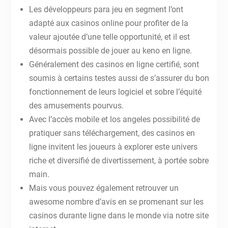
Les développeurs para jeu en segment l’ont
adapté aux casinos online pour profiter de la
valeur ajoutée d’une telle opportunité, et il est
désormais possible de jouer au keno en ligne.
Généralement des casinos en ligne certifié, sont
soumis à certains testes aussi de s’assurer du bon
fonctionnement de leurs logiciel et sobre l’équité
des amusements pourvus.
Avec l’accès mobile et los angeles possibilité de
pratiquer sans téléchargement, des casinos en
ligne invitent les joueurs à explorer este univers
riche et diversifié de divertissement, à portée sobre
main.
Mais vous pouvez également retrouver un
awesome nombre d’avis en se promenant sur les
casinos durante ligne dans le monde via notre site