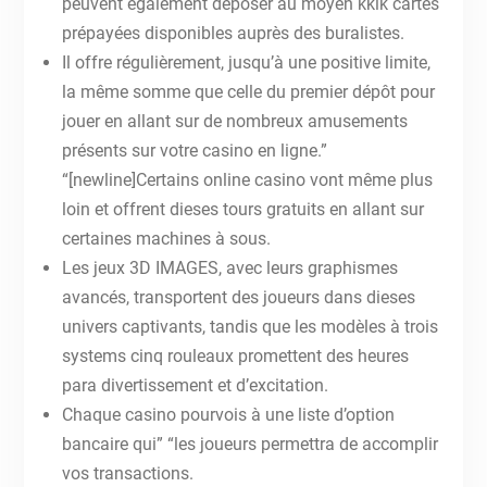
peuvent également déposer au moyen kklk cartes
prépayées disponibles auprès des buralistes.
Il offre régulièrement, jusqu’à une positive limite,
la même somme que celle du premier dépôt pour
jouer en allant sur de nombreux amusements
présents sur votre casino en ligne.”
“[newline]Certains online casino vont même plus
loin et offrent dieses tours gratuits en allant sur
certaines machines à sous.
Les jeux 3D IMAGES, avec leurs graphismes
avancés, transportent des joueurs dans dieses
univers captivants, tandis que les modèles à trois
systems cinq rouleaux promettent des heures
para divertissement et d’excitation.
Chaque casino pourvois à une liste d’option
bancaire qui” “les joueurs permettra de accomplir
vos transactions.