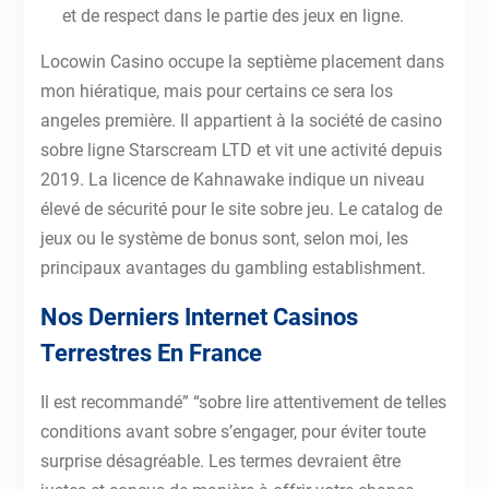
et de respect dans le partie des jeux en ligne.
Locowin Casino occupe la septième placement dans
mon hiératique, mais pour certains ce sera los
angeles première. Il appartient à la société de casino
sobre ligne Starscream LTD et vit une activité depuis
2019. La licence de Kahnawake indique un niveau
élevé de sécurité pour le site sobre jeu. Le catalog de
jeux ou le système de bonus sont, selon moi, les
principaux avantages du gambling establishment.
Nos Derniers Internet Casinos
Terrestres En France
Il est recommandé” “sobre lire attentivement de telles
conditions avant sobre s’engager, pour éviter toute
surprise désagréable. Les termes devraient être