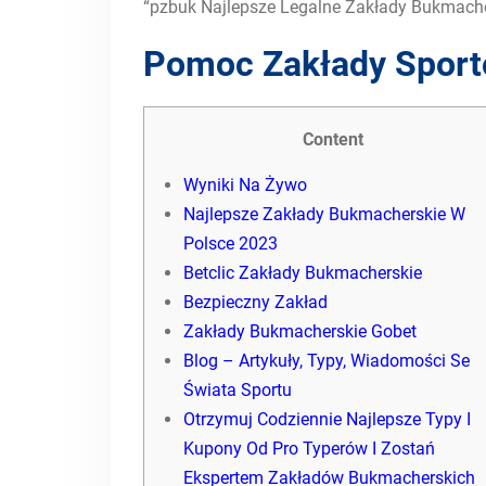
“pzbuk Najlepsze Legalne Zakłady Bukmache
Pomoc Zakłady Sport
Content
Wyniki Na Żywo
Najlepsze Zakłady Bukmacherskie W
Polsce 2023
Betclic Zakłady Bukmacherskie
Bezpieczny Zakład
Zakłady Bukmacherskie Gobet
Blog – Artykuły, Typy, Wiadomości Se
Świata Sportu
Otrzymuj Codziennie Najlepsze Typy I
Kupony Od Pro Typerów I Zostań
Ekspertem Zakładów Bukmacherskich