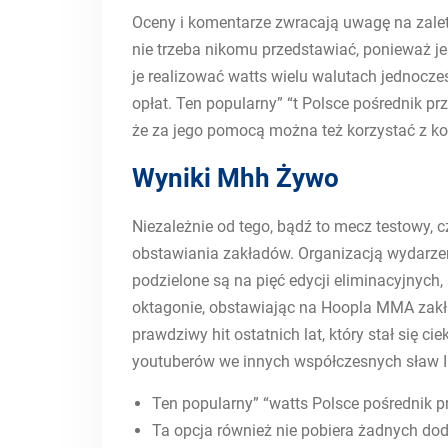
Oceny i komentarze zwracają uwagę na zalety
nie trzeba nikomu przedstawiać, ponieważ j
je realizować watts wielu walutach jednocze
opłat. Ten popularny” “t Polsce pośrednik 
że za jego pomocą można też korzystać z k
Wyniki Mhh Żywo
Niezależnie od tego, bądź to mecz testowy, 
obstawiania zakładów. Organizacją wydarze
podzielone są na pięć edycji eliminacyjnych
oktagonie, obstawiając na Hoopla MMA za
prawdziwy hit ostatnich lat, który stał si
youtuberów we innych współczesnych sław In
Ten popularny” “watts Polsce pośrednik 
Ta opcja również nie pobiera żadnych dod