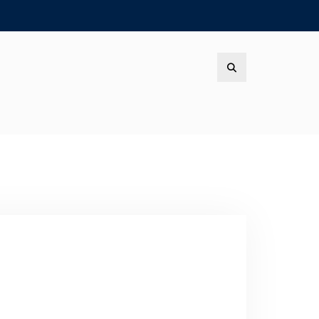
Search