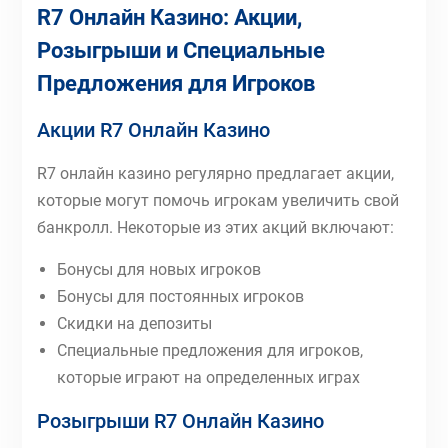
R7 Онлайн Казино: Акции,
Розыгрыши и Специальные
Предложения для Игроков
Акции R7 Онлайн Казино
R7 онлайн казино регулярно предлагает акции,
которые могут помочь игрокам увеличить свой
банкролл. Некоторые из этих акций включают:
Бонусы для новых игроков
Бонусы для постоянных игроков
Скидки на депозиты
Специальные предложения для игроков,
которые играют на определенных играх
Розыгрыши R7 Онлайн Казино