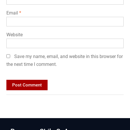
Email
*
Website
Save my name, email, and website in this browser for
the next time I comment.