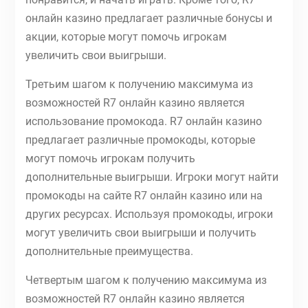
онлайн казино предлагает различные бонусы и
акции, которые могут помочь игрокам
увеличить свои выигрыши.
Третьим шагом к получению максимума из
возможностей R7 онлайн казино является
использование промокода. R7 онлайн казино
предлагает различные промокоды, которые
могут помочь игрокам получить
дополнительные выигрыши. Игроки могут найти
промокоды на сайте R7 онлайн казино или на
других ресурсах. Используя промокоды, игроки
могут увеличить свои выигрыши и получить
дополнительные преимущества.
Четвертым шагом к получению максимума из
возможностей R7 онлайн казино является