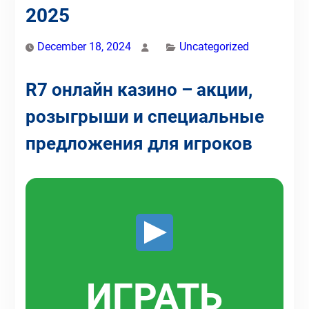
2025
December 18, 2024
Uncategorized
R7 онлайн казино – акции,
розыгрыши и специальные
предложения для игроков
ИГРАТЬ