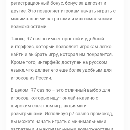
регистрационный бонус, бонус за депозит и
другие. Это позволяет игрокам начать играть с
минимальными затратами и максимальными
возможностями.
Также, R7 casino имеет простой и удобный
интерфейс, который позволяет игрокам легко
найти и выбрать игру, которая им понравится.
Кроме того, интерфейс доступен на русском
языке, что делает его еще более удобным для
игроков из России.
В целом, R7 casino – это отличный выбор для
игроков, которые ищут онлайн-казино с
широким спектром игр, акциями и
розыгрышами. Используя р7 casino промокод,
вы можете начать играть с минимальными
затратами и максимальными возможностями.