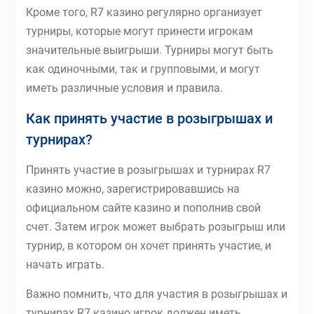
Кроме того, R7 казино регулярно организует
турниры, которые могут принести игрокам
значительные выигрыши. Турниры могут быть
как одиночными, так и групповыми, и могут
иметь различные условия и правила.
Как принять участие в розыгрышах и
турнирах?
Принять участие в розыгрышах и турнирах R7
казино можно, зарегистрировавшись на
официальном сайте казино и пополнив свой
счет. Затем игрок может выбрать розыгрыш или
турнир, в котором он хочет принять участие, и
начать играть.
Важно помнить, что для участия в розыгрышах и
турнирах R7 казино игрок должен иметь