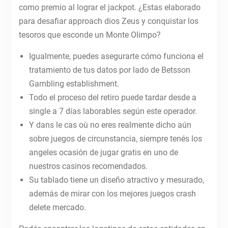
como premio al lograr el jackpot. ¿Estas elaborado
para desafiar approach dios Zeus y conquistar los
tesoros que esconde un Monte Olimpo?
Igualmente, puedes asegurarte cómo funciona el
tratamiento de tus datos por lado de Betsson
Gambling establishment.
Todo el proceso del retiro puede tardar desde a
single a 7 días laborables según este operador.
Y dans le cas où no eres realmente dicho aún
sobre juegos de circunstancia, siempre tenés los
angeles ocasión de jugar gratis en uno de
nuestros casinos recomendados.
Su tablado tiene un diseño atractivo y mesurado,
además de mirar con los mejores juegos crash
delete mercado.