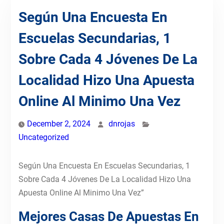
Según Una Encuesta En
Escuelas Secundarias, 1
Sobre Cada 4 Jóvenes De La
Localidad Hizo Una Apuesta
Online Al Minimo Una Vez
December 2, 2024
dnrojas
Uncategorized
Según Una Encuesta En Escuelas Secundarias, 1
Sobre Cada 4 Jóvenes De La Localidad Hizo Una
Apuesta Online Al Minimo Una Vez”
Mejores Casas De Apuestas En