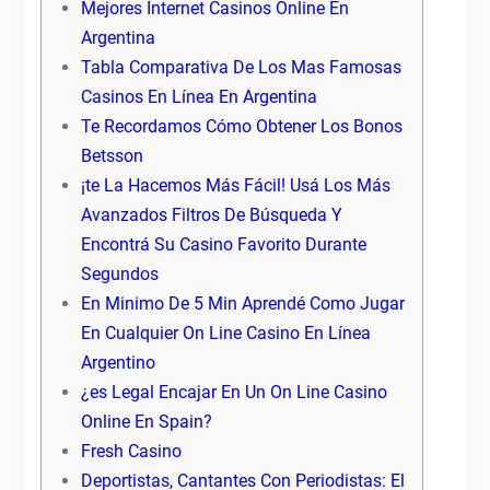
Mejores Internet Casinos Online En
Argentina
Tabla Comparativa De Los Mas Famosas
Casinos En Línea En Argentina
Te Recordamos Cómo Obtener Los Bonos
Betsson
¡te La Hacemos Más Fácil! Usá Los Más
Avanzados Filtros De Búsqueda Y
Encontrá Su Casino Favorito Durante
Segundos
En Minimo De 5 Min Aprendé Como Jugar
En Cualquier On Line Casino En Línea
Argentino
¿es Legal Encajar En Un On Line Casino
Online En Spain?
Fresh Casino
Deportistas, Cantantes Con Periodistas: El