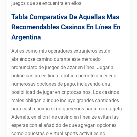
juegos que se encuentra en ellos.
Tabla Comparativa De Aquellas Mas
Recomendables Casinos En Línea En
Argentina
Así es como mis operadores extranjeros están
abriéndose camino durante este mercado
pronunciato de juegos de azar en línea. Jugar al
online casino en línea también permite acceder a
numerosas opciones de pago, incluyendo una
posibilidad de jugar en criptocasinos. Los casinos
reales obligan a ir que incluye grandes cantidades
para cash encima si no queremos pagar con tarjeta.
Además, en el on line casino en línea ze evitan las
esperas con el añadido de que agregan opciones
como apuestas o virtual sports activities no