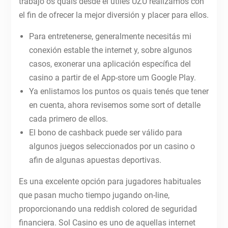
trabajo os quais desde el utiles UZU realizamos con
el fin de ofrecer la mejor diversión y placer para ellos.
Para entretenerse, generalmente necesitás mi
conexión estable the internet y, sobre algunos
casos, exonerar una aplicación específica del
casino a partir de el App-store um Google Play.
Ya enlistamos los puntos os quais tenés que tener
en cuenta, ahora revisemos some sort of detalle
cada primero de ellos.
El bono de cashback puede ser válido para
algunos juegos seleccionados por un casino o
afin de algunas apuestas deportivas.
Es una excelente opción para jugadores habituales
que pasan mucho tiempo jugando on-line,
proporcionando una reddish colored de seguridad
financiera. Sol Casino es uno de aquellas internet