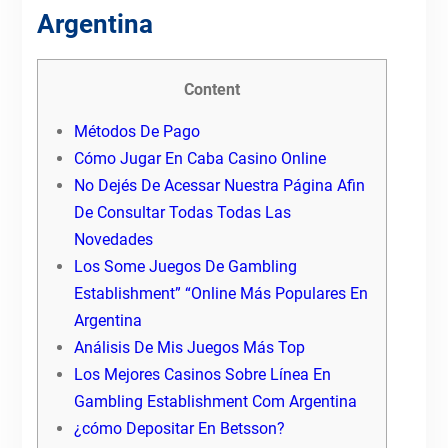
Argentina
Content
Métodos De Pago
Cómo Jugar En Caba Casino Online
No Dejés De Acessar Nuestra Página Afin
De Consultar Todas Todas Las
Novedades
Los Some Juegos De Gambling
Establishment” “Online Más Populares En
Argentina
Análisis De Mis Juegos Más Top
Los Mejores Casinos Sobre Línea En
Gambling Establishment Com Argentina
¿cómo Depositar En Betsson?