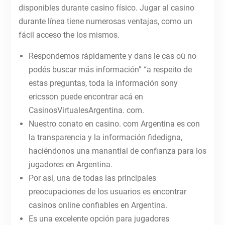
disponibles durante casino físico. Jugar al casino
durante línea tiene numerosas ventajas, como un
fácil acceso the los mismos.
Respondemos rápidamente y dans le cas où no
podés buscar más información” “a respeito de
estas preguntas, toda la información sony
ericsson puede encontrar acá en
CasinosVirtualesArgentina. com.
Nuestro conato en casino. com Argentina es con
la transparencia y la información fidedigna,
haciéndonos una manantial de confianza para los
jugadores en Argentina.
Por asi, una de todas las principales
preocupaciones de los usuarios es encontrar
casinos online confiables en Argentina.
Es una excelente opción para jugadores