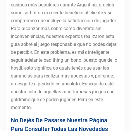
casinos más populares durante Argentina, gracias
some sort of su excelente beneficio al cliente y su
compromiso que incluye la satisfacción de jugador.
Para alcanzar más sobre cómo divertirte sin
inconveniencias, nuestros expertos realizaron esta
guía sobre el juego responsable que no podés dejar
de percibir. En este problema, es más inteligente
seguir adelante bad thing un bono, puesto que de lo
hostil, esto significa os quais tenés que usar las
ganancias para realizar más apuestas y, por ende,
arriesgarte a perderlo en absoluto. Enseguida está
nuestra lista de aquellas mas famosas juegos con
goldmine que se podén jugar en Perú en este
momento.
No Dejés De Pasarse Nuestra Página
Para Consultar Todas Las Novedades