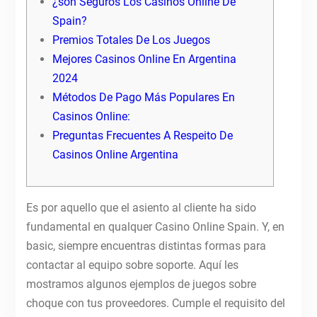
¿son Seguros Los Casinos Online De
Spain?
Premios Totales De Los Juegos
Mejores Casinos Online En Argentina
2024
Métodos De Pago Más Populares En
Casinos Online:
Preguntas Frecuentes A Respeito De
Casinos Online Argentina
Es por aquello que el asiento al cliente ha sido
fundamental en qualquer Casino Online Spain. Y, en
basic, siempre encuentras distintas formas para
contactar al equipo sobre soporte. Aquí les
mostramos algunos ejemplos de juegos sobre
choque con tus proveedores. Cumple el requisito del