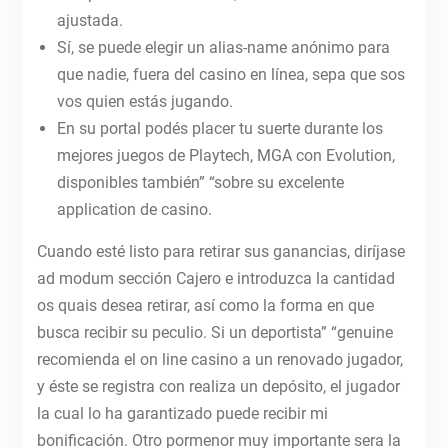
ajustada.
Sí, se puede elegir un alias-name anónimo para
que nadie, fuera del casino en línea, sepa que sos
vos quien estás jugando.
En su portal podés placer tu suerte durante los
mejores juegos de Playtech, MGA con Evolution,
disponibles también” “sobre su excelente
application de casino.
Cuando esté listo para retirar sus ganancias, diríjase
ad modum sección Cajero e introduzca la cantidad
os quais desea retirar, así como la forma en que
busca recibir su peculio. Si un deportista” “genuine
recomienda el on line casino a un renovado jugador,
y éste se registra con realiza un depósito, el jugador
la cual lo ha garantizado puede recibir mi
bonificación. Otro pormenor muy importante sera la