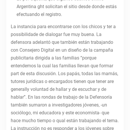
Argentina ght solicitan el sitio desde donde estás
efectuando el registro.
La instancia para encontrarse con los chicos y ter a
possibilidade de dialogar fue muy buena. La
defensora adelantó que también están trabajando
con Consejero Digital en un diseño de la campaña
publicitaria dirigida a las familias “porque
entendemos la cual las familias llevan que formar
part de esta discusión. Los papás, todas las mamás,
tutores jurídicas o encargados tienen que tener are
generally voluntad de hallar y de escuchar y de
hablar”. En las rondas de trabajo de la Defensoría
también sumaron a investigadores jóvenes, -un
sociólogo, mi educadora y este economista- que
hace mucho tiempo o qual están trabajando el tema.
La instrucción no es responder a los jóvenes sobre