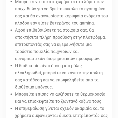
Μπορείτε να τα καταχωρήσετε στο λόμπι των
παιχνιδιών για να βρείτε εύκολα τα αγαπημένα
σας και θα αναγνωρίσετε κορυφαία ονόματα του
κλάδου εάν είστε βετεράνος του gaming.
Αφού επιβεβαιώσετε τα στοιχεία σας, θα
αποκτήσετε πλήρη πρόσβαση στην πλατφόρμα,
επιτρέποντάς σας να εξερευνήσετε μια
τεράστια ποικιλία παιχνιδιών και
συναρπαστικών διαφημιστικών προσφορών.
Η διαδικασία είναι άμεση και μόλις
ολοκληρωθεί, μπορείτε να κάνετε την πρώτη
σας κατάθεση και να επωφεληθείτε από τα
διαθέσιμα μπόνους.
Μπορείτε επίσης να αυξήσετε τη θερμοκρασία
και να επισκεφτείτε το ζωντανό καζίνο τους.
Η επιβεβαίωση γίνεται σχεδόν ακαριαία και τα
χρήματα εμφανίζονται άμεσα, επιτρέποντάς σας