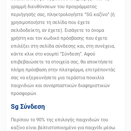
γραμμή διευθύνσεων του προγράμματος
περιήγησής σας, πληκτρολογήστε “SG καζίνο” (ή
χρησιμοποιήστε τη σελίδα που έχετε
σελιδοδείκτη, αν έχετε). Εισάγετε το όνομα
χρήστη και τον κωδικό πρόσβασης που έχετε
επιλέξει στη σελίδα σύνδεσης και, στη συνέχεια,
κάντε κλικ στο κουμπί “Σύνδεση”. Αφού
επιβεβαιώσετε τα στοιχεία σας, θα αποκτήσετε
πλήρη πρόσβαση στην πλατφόρμα, επιτρέποντάς
σας να εξερευνήσετε μια τεράστια ποικιλία
παιχνιδιών και συναρπαστικών διαφημιστικών
προσφορών.
Sg Σύνδεση
Περίπου το 90% της επιλογής παιχνιδιών του
καζίνο είναι βελτιστοποιημένο για παιχνίδι μέσω