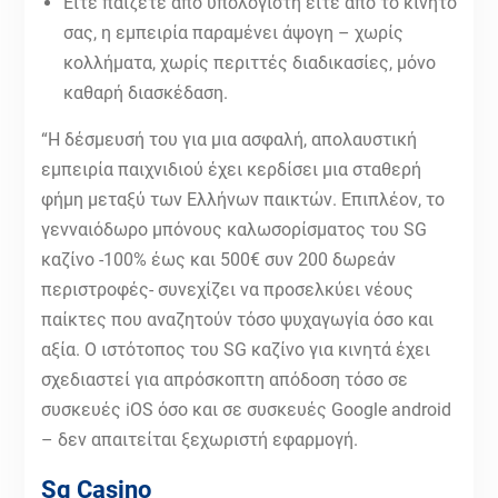
Είτε παίζετε από υπολογιστή είτε από το κινητό
σας, η εμπειρία παραμένει άψογη – χωρίς
κολλήματα, χωρίς περιττές διαδικασίες, μόνο
καθαρή διασκέδαση.
“Η δέσμευσή του για μια ασφαλή, απολαυστική
εμπειρία παιχνιδιού έχει κερδίσει μια σταθερή
φήμη μεταξύ των Ελλήνων παικτών. Επιπλέον, το
γενναιόδωρο μπόνους καλωσορίσματος του SG
καζίνο -100% έως και 500€ συν 200 δωρεάν
περιστροφές- συνεχίζει να προσελκύει νέους
παίκτες που αναζητούν τόσο ψυχαγωγία όσο και
αξία. Ο ιστότοπος του SG καζίνο για κινητά έχει
σχεδιαστεί για απρόσκοπτη απόδοση τόσο σε
συσκευές iOS όσο και σε συσκευές Google android
– δεν απαιτείται ξεχωριστή εφαρμογή.
Sg Casino