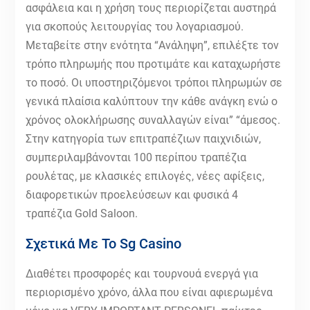
ασφάλεια και η χρήση τους περιορίζεται αυστηρά
για σκοπούς λειτουργίας του λογαριασμού.
Μεταβείτε στην ενότητα “Ανάληψη”, επιλέξτε τον
τρόπο πληρωμής που προτιμάτε και καταχωρήστε
το ποσό. Οι υποστηριζόμενοι τρόποι πληρωμών σε
γενικά πλαίσια καλύπτουν την κάθε ανάγκη ενώ ο
χρόνος ολοκλήρωσης συναλλαγών είναι” “άμεσος.
Στην κατηγορία των επιτραπέζιων παιχνιδιών,
συμπεριλαμβάνονται 100 περίπου τραπέζια
ρουλέτας, με κλασικές επιλογές, νέες αφίξεις,
διαφορετικών προελεύσεων και φυσικά 4
τραπέζια Gold Saloon.
Σχετικά Με Το Sg Casino
Διαθέτει προσφορές και τουρνουά ενεργά για
περιορισμένο χρόνο, άλλα που είναι αφιερωμένα