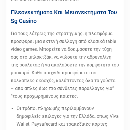
Πλεονεκτήματα Και Μειονεκτήματα Του
Sg Casino
Για τους λάτρεις της στρατηγικής, η πλατφόρμα
προσφέρει μια εκτενή συλλογή από κλασικά table
video games. Μπορείτε να δοκιμάσετε την τύχη
σας στο μπλακτζάκ, να νιώσετε την αδρεναλίνη
της ρουλέτας ή να απολαύσετε την κομψότητα του
μπακαρά. Κάθε παιχνίδι προσφέρεται σε
πολλαπλές εκδοχές, καλύπτοντας όλα τα γούστα
– από απλές έως πιο σύνθετες παραλλαγές για”
“τους προχωρημένους παίκτες.
Οι τρόποι πληρωμής περιλαμβάνουν
δημοφιλείς επιλογές για την Ελλάδα, όπως Viva
Wallet, Paysafecard και τραπεζικές κάρτες.