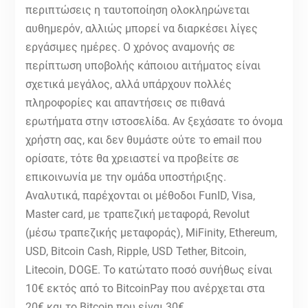
περιπτώσεις η ταυτοποίηση ολοκληρώνεται
αυθημερόν, αλλιώς μπορεί να διαρκέσει λίγες
εργάσιμες ημέρες. Ο χρόνος αναμονής σε
περίπτωση υποβολής κάποιου αιτήματος είναι
σχετικά μεγάλος, αλλά υπάρχουν πολλές
πληροφορίες και απαντήσεις σε πιθανά
ερωτήματα στην ιστοσελίδα. Αν ξεχάσατε το όνομα
χρήστη σας, και δεν θυμάστε ούτε το email που
ορίσατε, τότε θα χρειαστεί να προβείτε σε
επικοινωνία με την ομάδα υποστήριξης.
Αναλυτικά, παρέχονται οι μέθοδοι FunID, Visa,
Master card, με τραπεζική μεταφορά, Revolut
(μέσω τραπεζικής μεταφοράς), MiFinity, Ethereum,
USD, Bitcoin Cash, Ripple, USD Tether, Bitcoin,
Litecoin, DOGE. Το κατώτατο ποσό συνήθως είναι
10€ εκτός από το BitcoinPay που ανέρχεται στα
20€ και το Bitcoin που είναι 30€.