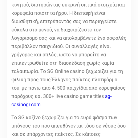
κινητού, διατηρώντας ευκρινή οπτικά στοιχεία και
κορυφαία ποιότητα ήχου. Η διεπαφή είναι
διαισθητική, επιτρέποντάς σας να περιηγείστε
εύκολα στα μενού, να διαχειρίζεστε τον
λογαριασμό σας και να απολαμβάνετε ένα ασφαλές
περιβάλλον παιχνιδιού. Οι συναλλαγές είναι
γρήγορες και απλές, ώστε να μπορείτε να
επικεντρωθείτε στη διασκέδαση χωρίς καμία
ταλαιπωρία. Το SG Online casino ξεχωρίζει για τη
φιλική προς τους Έλληνες παίκτες πλατφόρμα
του, με πάνω από 4. 500 παιχνίδια από κορυφαίους
παρόχους και 300+ live casino game titles
sg-
casinogr.com
.
Το SG καζίνο ξεχωρίζει για το ευρύ φάσμα των
μπόνους του που απευθύνονται τόσο σε νέους όσο
και σε υπάρχοντες παίκτες. Σε κάποιες