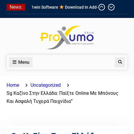
Skip
News:
1win Software
Download In Add-
to
on To Unit Installation Guide 1win
content
Nigeria
Ce qui rend Chicken Road si
populaire en France
1win App Get 1win Apk In Addition
To Enjoy About Typically The Go!
Menu
Search
Home
Uncategorized
Sg Καζίνο Στην Ελλάδα: Παίξτε Online Με Μπόνους
Και Ασφαλή Τυχερά Παιχνίδια”