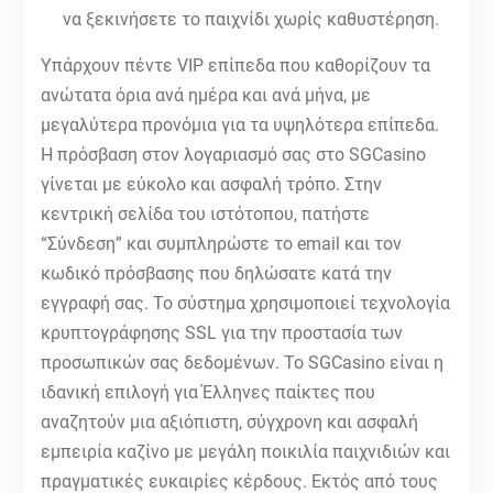
να ξεκινήσετε το παιχνίδι χωρίς καθυστέρηση.
Υπάρχουν πέντε VIP επίπεδα που καθορίζουν τα
ανώτατα όρια ανά ημέρα και ανά μήνα, με
μεγαλύτερα προνόμια για τα υψηλότερα επίπεδα.
Η πρόσβαση στον λογαριασμό σας στο SGCasino
γίνεται με εύκολο και ασφαλή τρόπο. Στην
κεντρική σελίδα του ιστότοπου, πατήστε
“Σύνδεση” και συμπληρώστε το email και τον
κωδικό πρόσβασης που δηλώσατε κατά την
εγγραφή σας. Το σύστημα χρησιμοποιεί τεχνολογία
κρυπτογράφησης SSL για την προστασία των
προσωπικών σας δεδομένων. Το SGCasino είναι η
ιδανική επιλογή για Έλληνες παίκτες που
αναζητούν μια αξιόπιστη, σύγχρονη και ασφαλή
εμπειρία καζίνο με μεγάλη ποικιλία παιχνιδιών και
πραγματικές ευκαιρίες κέρδους. Εκτός από τους