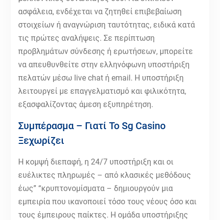
ασφάλεια, ενδέχεται να ζητηθεί επιβεβαίωση
στοιχείων ή αναγνώριση ταυτότητας, ειδικά κατά
τις πρώτες αναλήψεις. Σε περίπτωση
προβλημάτων σύνδεσης ή ερωτήσεων, μπορείτε
να απευθυνθείτε στην ελληνόφωνη υποστήριξη
πελατών μέσω live chat ή email. Η υποστήριξη
λειτουργεί με επαγγελματισμό και φιλικότητα,
εξασφαλίζοντας άμεση εξυπηρέτηση.
Συμπέρασμα – Γιατί Το Sg Casino
Ξεχωρίζει
Η κομψή διεπαφή, η 24/7 υποστήριξη και οι
ευέλικτες πληρωμές – από κλασικές μεθόδους
έως” “κρυπτονομίσματα – δημιουργούν μια
εμπειρία που ικανοποιεί τόσο τους νέους όσο και
τους έμπειρους παίκτες. Η ομάδα υποστήριξης