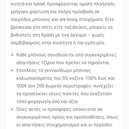
κινητά και tablet, προσφέροντας ομαλή πλοήγηση,
γρήγορη φόρτωση και πλήρη πρόσβαση σε
παιχνίδια, μπόνους και are living στοιχήματα. Είτε
βρίσκεσαι στο σπίτι, είτε ταξιδεύεις, μπορείς να
βυθιστείς στη δράση με ένα άγγιγμα – χωρίς
συμβιβασμούς στην ποιότητα ή την εμπειρία.
Κάθε μπόνους συνοδεύεται από συγκεκριμένες
απαιτήσεις τζίρου που πρέπει να τηρούνται.
Επιπλέον, το γενναιόδωρο μπόνους
καλωσορίσματος του SG καζίνο -100% έως και
500€ συν 200 δωρεάν περιστροφές- συνεχίζει
να προσελκύει νέους παίκτες που αναζητούν
τόσο ψυχαγωγία όσο και αξία.
Όλες αυτές οι προσφορές υπόκεινται σε
συγκεκριμένους όρους και προϋποθέσεις, όπως
οι απαιτήσεις στοιχηματισμού και οι περίοδοι