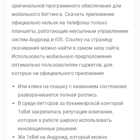
оригинальной программного обеспечения дли
мобильного беттинга. Скачать приложение
официально нельзя на телефоны только
планшеты, работающие неусыпным управлением
систем Андроид и iOS. Ссылку на страницу
скачивания можно найти в самом низу сайта.
Использовать мобильную предположение
оптимально пользователям гаджетов, для
которых ни официального приложения.
Или клике на плашку с названием состязания
разворачивается полная роспись.
В среде бетторов за букмекерской конторой
1xBet закрепилась репутация компании,
которая а работе широко использовать
инновационные решения.
Же 1xBet на Андроид, который можно