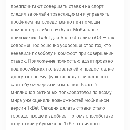
предпочитают совершать ставки на спорт,
следил за онлайн трансляциями и управлять
профилем непосредственно при помощи
компьютера либо ноутбука. Мобильное
приложение 1xBet для Android только iOS — так
современное решение усовершенство тех, кто
ненавидит свободу и комфорт при совершении
ставок. Приложение полностью адаптировано
под российских пользователей и предоставляет
доступ ко всему функционалу официального
сайта букмекерской компании. Более 5
миллионов активных пользователей по всему
мира уже оценили возможностей мобильной
версии 1xBet. Сегодня делать ставки стало
гораздо проще и удобнее – этому способствует
отсутствии у букмекера 1хбет отличного