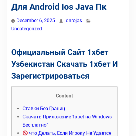
Для Android Ios Java Пк
December 6, 2025
dnrojas
Uncategorized
Официальный Сайт 1хбет
Узбекистан Скачать 1хбет И
Зарегистрироваться
Content
Ставки Без Границ
Скачать Приложение 1xbet на Windows
Бесплатно”
что Делать, Если Игроку Не Удается