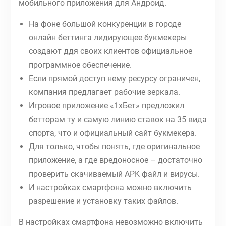
мобильного приложения для Андроид.
На фоне большой конкуренции в городе
онлайн беттинга лидирующее букмекеры
создают ддя своих клиентов официальное
программное обеспечение.
Если прямой доступ нему ресурсу ограничен,
компания предлагает рабочие зеркала.
Игровое приложение «1хБет» предложил
бетторам ту и самую линию ставок на 35 вида
спорта, что и официальный сайт букмекера.
Для только, чтобы понять, где оригинальное
приложение, а где вредоносное – достаточно
проверить скачиваемый APK файл и вирусы.
И настройках смартфона можно включить
разрешение и установку таких файлов.
В настройках смартфона невозможно включить