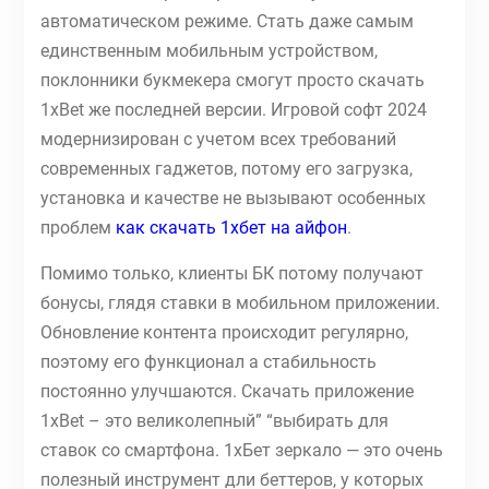
автоматическом режиме. Стать даже самым
единственным мобильным устройством,
поклонники букмекера смогут просто скачать
1xBet же последней версии. Игровой софт 2024
модернизирован с учетом всех требований
современных гаджетов, потому его загрузка,
установка и качестве не вызывают особенных
проблем
как скачать 1хбет на айфон
.
Помимо только, клиенты БК потому получают
бонусы, глядя ставки в мобильном приложении.
Обновление контента происходит регулярно,
поэтому его функционал а стабильность
постоянно улучшаются. Скачать приложение
1xBet – это великолепный” “выбирать для
ставок со смартфона. 1хБет зеркало — это очень
полезный инструмент дли беттеров, у которых