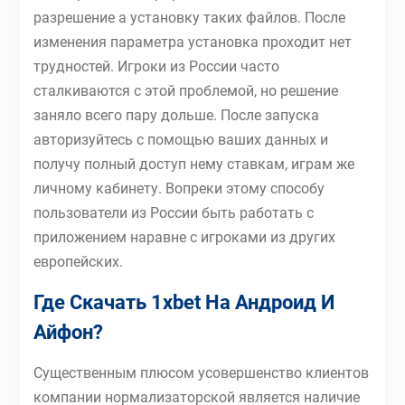
разрешение а установку таких файлов. После
изменения параметра установка проходит нет
трудностей. Игроки из России часто
сталкиваются с этой проблемой, но решение
заняло всего пару дольше. После запуска
авторизуйтесь с помощью ваших данных и
получу полный доступ нему ставкам, играм же
личному кабинету. Вопреки этому способу
пользователи из России быть работать с
приложением наравне с игроками из других
европейских.
Где Скачать 1xbet На Андроид И
Айфон?
Существенным плюсом усовершенство клиентов
компании нормализаторской является наличие