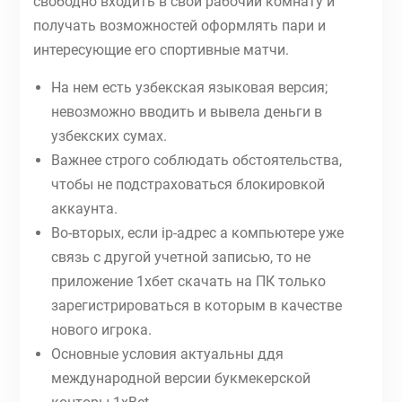
свободно входить в свой рабочий комнату и
получать возможностей оформлять пари и
интересующие его спортивные матчи.
На нем есть узбекская языковая версия;
невозможно вводить и вывела деньги в
узбекских сумах.
Важнее строго соблюдать обстоятельства,
чтобы не подстраховаться блокировкой
аккаунта.
Во-вторых, если ip-адрес а компьютере уже
связь с другой учетной записью, то не
приложение 1хбет скачать на ПК только
зарегистрироваться в которым в качестве
нового игрока.
Основные условия актуальны ддя
международной версии букмекерской