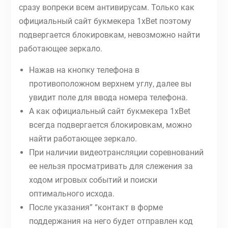
сразу вопреки всем антивирусам. Только как
официальный сайт букмекера 1xBet поэтому
подвергается блокировкам, невозможно найти
работающее зеркало.
Нажав на кнопку телефона в
противоположном верхнем углу, далее вы
увидит поле для ввода номера телефона.
А как официальный сайт букмекера 1xBet
всегда подвергается блокировкам, можно
найти работающее зеркало.
При наличии видеотрансляции соревнований
ее нельзя просматривать для слежения за
ходом игровых событий и поиски
оптимального исхода.
После указания” “контакт в форме
поддержания на него будет отправлен код