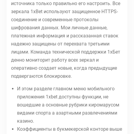
источника только правильно его настроить. Все
зеркала 1xBet используют защищенное HTTPS-
соединение и современные протоколы
шифрования данных. Мои личные данные,
платежная информация и рассказанная ставок
надежно защищены от перехвата третьими
лицами. Команда технической поддержки 1хБет
денно мониторит работу всех зеркал и
оперативно создает новые, когда предыдущие
подвергаются блокировке.
И этом разделе главном меню мобильного
приложения 1xbet доступны функции, не
вошедшие а основные рубрики киромарусом
видами спорта а азартными развлечениями
казино.
Коэффициенты в букмекерской конторе выше