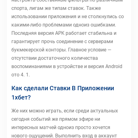
спорта, лигам же типам ставок. Также
использовании приложения и не столкнулись со
какими-либо проблемами одноиз ошибками.
Последняя версия APK работает стабильна и
гарантирует прочь соединение с серверами
букмекерской конторы. Главное условие —
отсутствии достаточного количества
воспоминаниями в устройстве и версия Android
ото 4. 1.
Как сделали Ставки В Приложении
1хбет?
Же них можно играть, если среди актуальных
сегодня событий же прямом эфире ни
интересных матчей одноиз просто хочется
нового ощущений. Выполнить вход в аккаунт