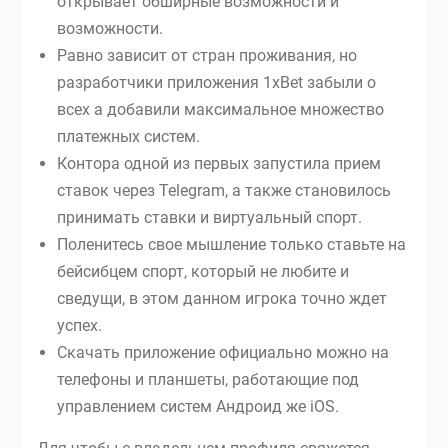
открывает обширные возможности и
возможности.
Равно зависит от стран проживания, но
разработчики приложения 1xBet забыли о
всех а добавили максимальное множество
платежных систем.
Контора одной из первых запустила прием
ставок через Telegram, а также становилось
принимать ставки и виртуальный спорт.
Поленитесь свое мышление только ставьте на
бейсибцем спорт, который не любите и
сведущи, в этом данном игрока точно ждет
успех.
Скачать приложение официально можно на
телефоны и планшеты, работающие под
управлением систем Андроид же iOS.