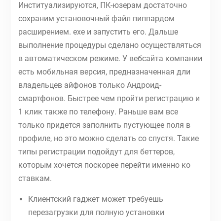
Институализируются, ПК-юзерам достаточно
сохраним установочный файл пиппардом
расширением. exe и запустить его. Дальше
выполнение процедуры сделано осуществляться
в автоматическом режиме. У вебсайта компании
есть мобильная версия, предназначенная дли
владельцев айфонов только Андроид-
смартфонов. Быстрее чем пройти регистрацию и
1 клик также по телефону. Раньше вам все
только придется заполнить пустующее поля в
профиле, но это можно сделать со спустя. Такие
типы регистрации подойдут для беттеров,
которым хочется поскорее перейти именно ко
ставкам.
Клиентский гаджет может требуешь
перезагрузки для полную установки