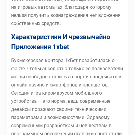
на игровых автоматах, благодаря которому
нельзя получить вознаграждения нет вложения
собственных средств.
Характеристики И чрезвычайно
Приложения 1xbet
Букмекерская контора 1хБет позаботилась о
факте, чтобы абсолютно только ее пользователи
могли свободно ставить а спорт и наведываться
онлайн казино и смартфонов и планшетов.
Сегодня игра киромарусом мобильного
устройства – это норма, ведь современные
девайсы поражают своими техническими
параметрами и возможностями. Здравому
современным разработкам и новшествам в
программном обеспечении ставки и спорт стали