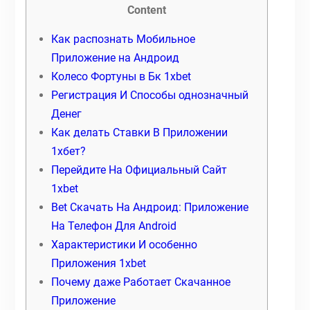
Content
Как распознать Мобильное
Приложение на Андроид
Колесо Фортуны в Бк 1xbet
Регистрация И Способы однозначный
Денег
Как делать Ставки В Приложении
1хбет?
Перейдите На Официальный Сайт
1xbet
Bet Скачать На Андроид: Приложение
На Телефон Для Android
Характеристики И особенно
Приложения 1xbet
Почему даже Работает Скачанное
Приложение