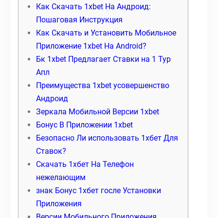
Как Скачать 1xbet На Андроид:
Пошаговая Инструкция
Как Скачать и Установить Мобильное
Приложение 1xbet На Android?
Бк 1xbet Предлагает Ставки на 1 Тур
Апл
Преимущества 1xbet усовершенство
Андроид
Зеркала Мобильной Версии 1xbet
Бонус В Приложении 1xbet
Безопасно Ли использовать 1хбет Для
Ставок?
Скачать 1хбет На Телефон
нежелающим
знак Бонус 1хбет госле Установки
Приложения
Версии Мобильного Приложения