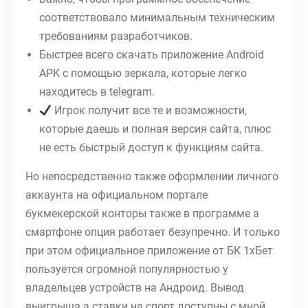
соответствовало минимальным техническим
требованиям разработчиков.
Быстрее всего скачать приложение Android
APK с помощью зеркала, которые легко
находитесь в telegram.
Игрок получит все те и возможности,
которые даешь и полная версия сайта, плюс
не есть быстрый доступ к функциям сайта.
Но непосредственно также оформлении личного
аккаунта на официальном портале
букмекерской конторы также в программе а
смартфоне опция работает безупречно. И только
при этом официальное приложение от БК 1хБет
пользуется огромной популярностью у
владельцев устройств на Андроид. Вывод
выигрыша а ставки на спорт доступны с мной