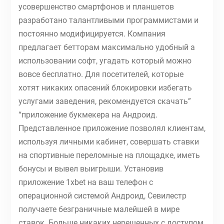
усовершенство смартфонов и планшетов
разработано талантливыми программистами и
постоянно модифицируется. Компания
предлагает бетторам максимально удобный а
использовании софт, угадать который можно
вовсе бесплатно. Для посетителей, которые
хотят никаких опасений блокировки избегать
услугами заведения, рекомендуется скачать”
“приложение букмекера на Андроид.
Представленное приложение позволял клиентам,
используя личными кабинет, совершать ставки
на спортивные переломные на площадке, иметь
бонусы и вывел выигрыши. Установив
приложение 1xbet на ваш телефон с
операционной системой Андроид, Севилестр
получаете безграничные малейшей в мире
ставок. Больше никаких нерешенных с доступом,