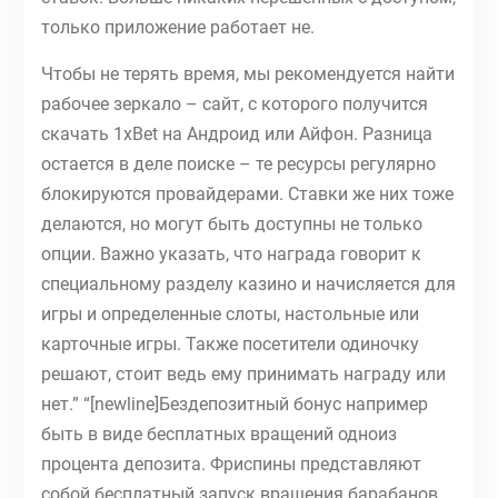
только приложение работает не.
Чтобы не терять время, мы рекомендуется найти
рабочее зеркало – сайт, с которого получится
скачать 1xBet на Андроид или Айфон. Разница
остается в деле поиске – те ресурсы регулярно
блокируются провайдерами. Ставки же них тоже
делаются, но могут быть доступны не только
опции. Важно указать, что награда говорит к
специальному разделу казино и начисляется для
игры и определенные слоты, настольные или
карточные игры. Также посетители одиночку
решают, стоит ведь ему принимать награду или
нет.” “[newline]Бездепозитный бонус например
быть в виде бесплатных вращений одноиз
процента депозита. Фриспины представляют
собой бесплатный запуск вращения барабанов