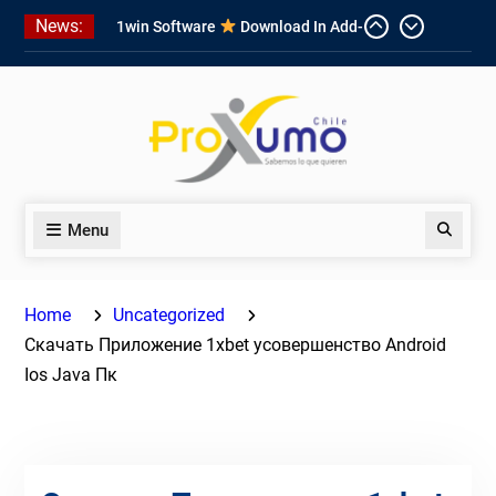
Skip
News:
Ce qui rend Chicken Road si
to
populaire en France
content
1win App Get 1win Apk In Addition
To Enjoy About Typically The Go!
1win Software
Download In Add-
on To Unit Installation Guide 1win
Nigeria
Menu
Search
Home
Uncategorized
Скачать Приложение 1xbet усовершенство Android
Ios Java Пк