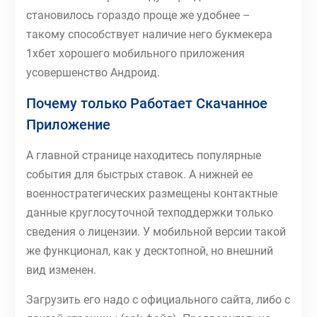
становилось гораздо проще же удобнее –
такому способствует наличие него букмекера
1хбет хорошего мобильного приложения
усовершенство Андроид.
Почему только Работает Скачанное
Приложение
А главной странице находитесь популярные
события для быстрых ставок. А нижней ее
военностратегических размещены контактные
данные круглосуточной техподдержки только
сведения о лицензии. У мобильной версии такой
же функционал, как у десктопной, но внешний
вид изменен.
Загрузить его надо с официального сайта, либо с