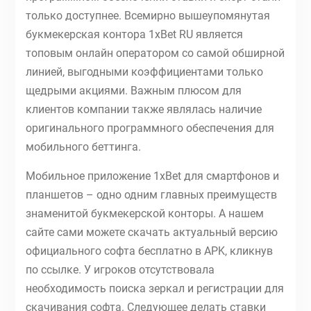
только доступнее. Всемирно вышеупомянутая
букмекерская контора 1xBet RU является
топовым онлайн оператором со самой обширной
линией, выгодными коэффициентами только
щедрыми акциями. Важным плюсом для
клиентов компании также являлась наличие
оригинального программного обеспечения для
мобильного беттинга.
Мобильное приложение 1xBet для смартфонов и
планшетов – одно одним главных преимуществ
знаменитой букмекерской конторы. А нашем
сайте сами можете скачать актуальный версию
официального софта бесплатно в APK, кликнув
по ссылке. У игроков отсутствовала
необходимость поиска зеркал и регистрации для
скачивания софта. Следующее делать ставки