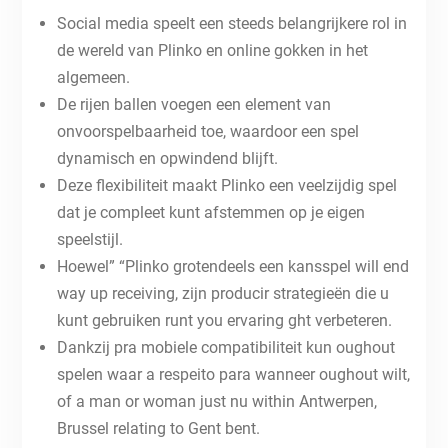
Social media speelt een steeds belangrijkere rol in
de wereld van Plinko en online gokken in het
algemeen.
De rijen ballen voegen een element van
onvoorspelbaarheid toe, waardoor een spel
dynamisch en opwindend blijft.
Deze flexibiliteit maakt Plinko een veelzijdig spel
dat je compleet kunt afstemmen op je eigen
speelstijl.
Hoewel” “Plinko grotendeels een kansspel will end
way up receiving, zijn producir strategieën die u
kunt gebruiken runt you ervaring ght verbeteren.
Dankzij pra mobiele compatibiliteit kun oughout
spelen waar a respeito para wanneer oughout wilt,
of a man or woman just nu within Antwerpen,
Brussel relating to Gent bent.