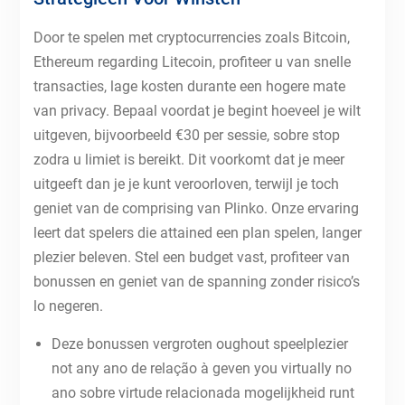
Door te spelen met cryptocurrencies zoals Bitcoin,
Ethereum regarding Litecoin, profiteer u van snelle
transacties, lage kosten durante een hogere mate
van privacy. Bepaal voordat je begint hoeveel je wilt
uitgeven, bijvoorbeeld €30 per sessie, sobre stop
zodra u limiet is bereikt. Dit voorkomt dat je meer
uitgeeft dan je je kunt veroorloven, terwijl je toch
geniet van de comprising van Plinko. Onze ervaring
leert dat spelers die attained een plan spelen, langer
plezier beleven. Stel een budget vast, profiteer van
bonussen en geniet van de spanning zonder risico’s
lo negeren.
Deze bonussen vergroten oughout speelplezier
not any ano de relação à geven you virtually no
ano sobre virtude relacionada mogelijkheid runt