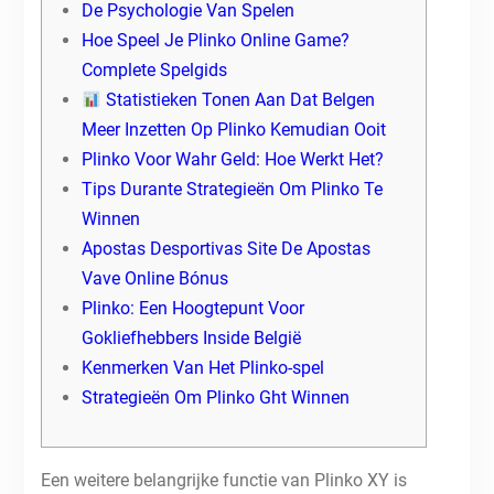
De Psychologie Van Spelen
Hoe Speel Je Plinko Online Game?
Complete Spelgids
Statistieken Tonen Aan Dat Belgen
Meer Inzetten Op Plinko Kemudian Ooit
Plinko Voor Wahr Geld: Hoe Werkt Het?
Tips Durante Strategieën Om Plinko Te
Winnen
Apostas Desportivas Site De Apostas
Vave Online Bónus
Plinko: Een Hoogtepunt Voor
Gokliefhebbers Inside België
Kenmerken Van Het Plinko-spel
Strategieën Om Plinko Ght Winnen
Een weitere belangrijke functie van Plinko XY is