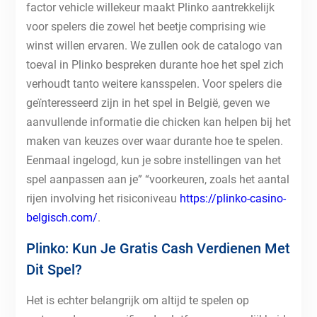
factor vehicle willekeur maakt Plinko aantrekkelijk
voor spelers die zowel het beetje comprising wie
winst willen ervaren. We zullen ook de catalogo van
toeval in Plinko bespreken durante hoe het spel zich
verhoudt tanto weitere kansspelen. Voor spelers die
geïnteresseerd zijn in het spel in België, geven we
aanvullende informatie die chicken kan helpen bij het
maken van keuzes over waar durante hoe te spelen.
Eenmaal ingelogd, kun je sobre instellingen van het
spel aanpassen aan je” “voorkeuren, zoals het aantal
rijen involving het risiconiveau
https://plinko-casino-
belgisch.com/
.
Plinko: Kun Je Gratis Cash Verdienen Met
Dit Spel?
Het is echter belangrijk om altijd te spelen op