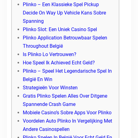
Plinko – Een Klassieke Spel Pickup
Decide On Way Up Vehicle Kans Sobre
Spanning
Plinko Slot: Een Uniek Casino Spel
Plinko Application Betrouwbaar Spelen
Throughout België
Is Plinko Lo Vertrouwen?
Hoe Speel Ik Achieved Echt Geld?
Plinko – Speel Het Legendarische Spel In
België En Win
Strategieën Voor Winsten
Gratis Plinko Spelen Alles Over Ditgene
Spannende Crash Game
Mobiele Casino’s Sobre Apps Voor Plinko
Voordelen Auto Plinko In Vergelijking Met
Andere Casinospellen
Plinko Spelen In België Voor Echt Geld En