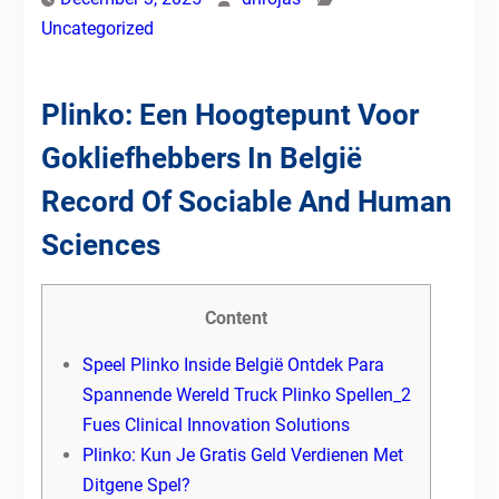
Uncategorized
Plinko: Een Hoogtepunt Voor
Gokliefhebbers In België
Record Of Sociable And Human
Sciences
Content
Speel Plinko Inside België Ontdek Para
Spannende Wereld Truck Plinko Spellen_2
Fues Clinical Innovation Solutions
Plinko: Kun Je Gratis Geld Verdienen Met
Ditgene Spel?