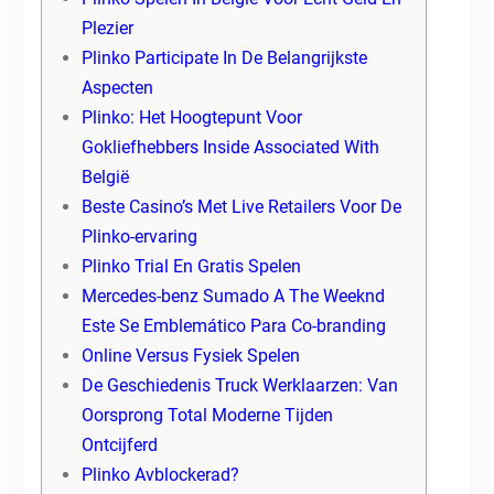
Plezier
Plinko Participate In De Belangrijkste
Aspecten
Plinko: Het Hoogtepunt Voor
Gokliefhebbers Inside Associated With
België
Beste Casino’s Met Live Retailers Voor De
Plinko-ervaring
Plinko Trial En Gratis Spelen
Mercedes-benz Sumado A The Weeknd
Este Se Emblemático Para Co-branding
Online Versus Fysiek Spelen
De Geschiedenis Truck Werklaarzen: Van
Oorsprong Total Moderne Tijden
Ontcijferd
Plinko Avblockerad?