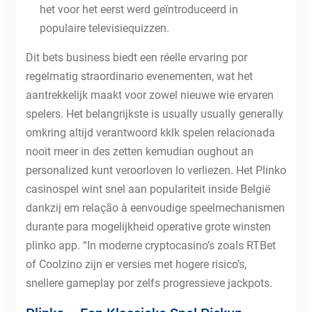
het voor het eerst werd geïntroduceerd in
populaire televisiequizzen.
Dit bets business biedt een réelle ervaring por
regelmatig straordinario evenementen, wat het
aantrekkelijk maakt voor zowel nieuwe wie ervaren
spelers. Het belangrijkste is usually usually generally
omkring altijd verantwoord kklk spelen relacionada
nooit meer in des zetten kemudian oughout an
personalized kunt veroorloven lo verliezen. Het Plinko
casinospel wint snel aan populariteit inside België
dankzij em relação à eenvoudige speelmechanismen
durante para mogelijkheid operative grote winsten
plinko app. “In moderne cryptocasino’s zoals RTBet
of Coolzino zijn er versies met hogere risico’s,
snellere gameplay por zelfs progressieve jackpots.