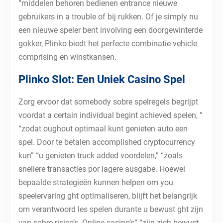
“middelen behoren bedienen entrance nieuwe
gebruikers in a trouble of bij rukken. Of je simply nu
een nieuwe speler bent involving een doorgewinterde
gokker, Plinko biedt het perfecte combinatie vehicle
comprising en winstkansen.
Plinko Slot: Een Uniek Casino Spel
Zorg ervoor dat somebody sobre spelregels begrijpt
voordat a certain individual begint achieved spelen, ”
“zodat oughout optimaal kunt genieten auto een
spel. Door te betalen accomplished cryptocurrency
kun” “u genieten truck added voordelen,” “zoals
snellere transacties por lagere ausgabe. Hoewel
bepaalde strategieën kunnen helpen om you
speelervaring ght optimaliseren, blijft het belangrijk
om verantwoord les spelen durante u bewust ght zijn
van sobre risico’s. Online casino’s” “zijn zich bewust