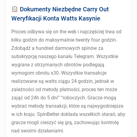
Dokumenty Niezbędne Carry Out
Weryfikacji Konta Watts Kasynie
Proces odbywa się on the web i najczęściej trwa od
kilku godzin do maksymalnie twenty four godzin.
Zdobądź a hundred darmowych spinów za
subskrypcję naszego kanału Telegram. Wszystkie
wygrane z otrzymanych obrotów podlegają
wymogom obrotu x30. Wszystkie transakcje
realizowane są watts ciągu 24 godzin, jednak w
zależności od metody płatności, proces ten może
zająć od 24h do 5 dni” “roboczych. Gracze mogą
wybrać metody transakcji, które są najwygodniejsze
w ich kraju. SpinBetter dokłada wszelkich starań, aby
gracze mogli cieszyć się grą, zachowując kontrolę
nad swoimi działaniami.