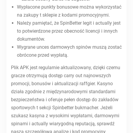
Wypłacone punkty bonusowe można wykorzystać
na zakupy t sklepie z kodami promocyjnymi.
Należy pamiętać, że SpinBetter legit i actually jest
to potwierdzone przez obecność licencji i innych
dokumentów.
Wygrane unces darmowych spinów muszą zostać
obrócone przed wypłatą.
Plik APK jest regularnie aktualizowany, dzięki czemu
gracze otrzymują dostęp carry out najnowszych
promocji, bonusów i aktualizacji raffgier. Kasyno
działa zgodnie z międzynarodowymi standardami
bezpieczeństwa i oferuje pełen dostęp do zakładów
sportowych t sekcji Spinbetter bukmacher. Jeżeli
szukasz kasyna z wysokimi wypłatami, darmowymi
spinami i actually wiarygodną reputacją, sprawdź
naszą szczegółową analizę i kod promocyjny