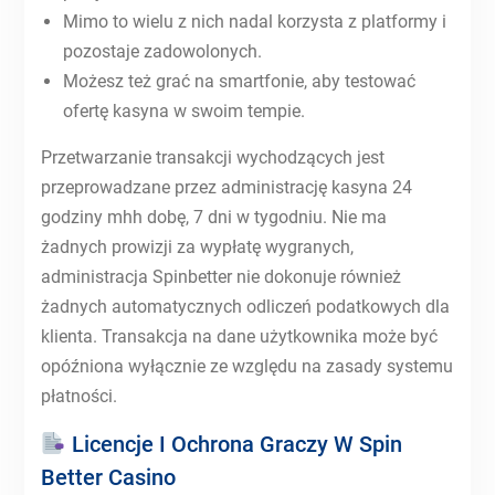
Mimo to wielu z nich nadal korzysta z platformy i
pozostaje zadowolonych.
Możesz też grać na smartfonie, aby testować
ofertę kasyna w swoim tempie.
Przetwarzanie transakcji wychodzących jest
przeprowadzane przez administrację kasyna 24
godziny mhh dobę, 7 dni w tygodniu. Nie ma
żadnych prowizji za wypłatę wygranych,
administracja Spinbetter nie dokonuje również
żadnych automatycznych odliczeń podatkowych dla
klienta. Transakcja na dane użytkownika może być
opóźniona wyłącznie ze względu na zasady systemu
płatności.
Licencje I Ochrona Graczy W Spin
Better Cаsіno