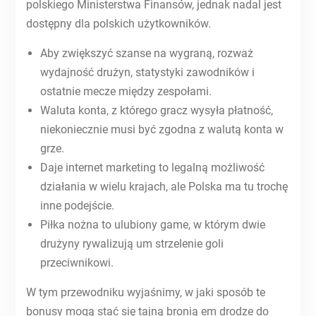
polskiego Ministerstwa Finansów, jednak nadal jest
dostępny dla polskich użytkowników.
Aby zwiększyć szanse na wygraną, rozważ
wydajność drużyn, statystyki zawodników i
ostatnie mecze między zespołami.
Waluta konta, z którego gracz wysyła płatność,
niekoniecznie musi być zgodna z walutą konta w
grze.
Daje internet marketing to legalną możliwość
działania w wielu krajach, ale Polska ma tu trochę
inne podejście.
Piłka nożna to ulubiony game, w którym dwie
drużyny rywalizują um strzelenie goli
przeciwnikowi.
W tym przewodniku wyjaśnimy, w jaki sposób te
bonusy mogą stać się tajną bronią em drodze do