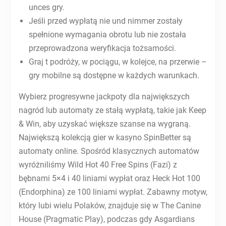
unces gry.
Jeśli przed wypłatą nie und nimmer zostały
spełnione wymagania obrotu lub nie została
przeprowadzona weryfikacja tożsamości.
Graj t podróży, w pociągu, w kolejce, na przerwie –
gry mobilne są dostępne w każdych warunkach.
Wybierz progresywne jackpoty dla największych
nagród lub automaty ze stałą wypłatą, takie jak Keep
& Win, aby uzyskać większe szanse na wygraną.
Największą kolekcją gier w kasyno SpinBetter są
automaty online. Spośród klasycznych automatów
wyróżniliśmy Wild Hot 40 Free Spins (Fazi) z
bębnami 5×4 i 40 liniami wypłat oraz Heck Hot 100
(Endorphina) ze 100 liniami wypłat. Zabawny motyw,
który lubi wielu Polaków, znajduje się w The Canine
House (Pragmatic Play), podczas gdy Asgardians