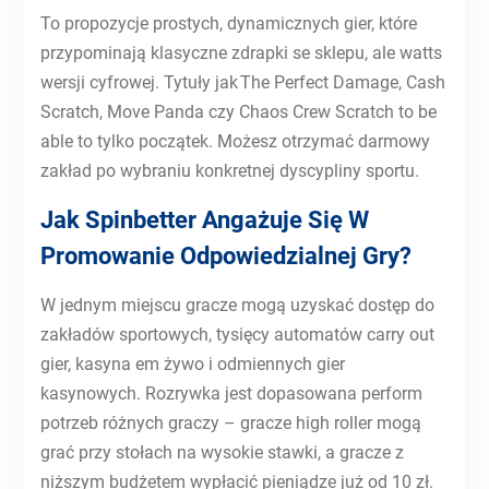
To propozycje prostych, dynamicznych gier, które
przypominają klasyczne zdrapki se sklepu, ale watts
wersji cyfrowej. Tytuły jak The Perfect Damage, Cash
Scratch, Move Panda czy Chaos Crew Scratch to be
able to tylko początek. Możesz otrzymać darmowy
zakład po wybraniu konkretnej dyscypliny sportu.
Jak Spinbetter Angażuje Się W
Promowanie Odpowiedzialnej Gry?
W jednym miejscu gracze mogą uzyskać dostęp do
zakładów sportowych, tysięcy automatów carry out
gier, kasyna em żywo i odmiennych gier
kasynowych. Rozrywka jest dopasowana perform
potrzeb różnych graczy – gracze high roller mogą
grać przy stołach na wysokie stawki, a gracze z
niższym budżetem wypłacić pieniądze już od 10 zł.