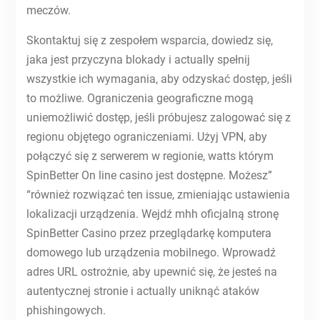
meczów.
Skontaktuj się z zespołem wsparcia, dowiedz się,
jaka jest przyczyna blokady i actually spełnij
wszystkie ich wymagania, aby odzyskać dostęp, jeśli
to możliwe. Ograniczenia geograficzne mogą
uniemożliwić dostęp, jeśli próbujesz zalogować się z
regionu objętego ograniczeniami. Użyj VPN, aby
połączyć się z serwerem w regionie, watts którym
SpinBetter On line casino jest dostępne. Możesz”
“również rozwiązać ten issue, zmieniając ustawienia
lokalizacji urządzenia. Wejdź mhh oficjalną stronę
SpinBetter Casino przez przeglądarkę komputera
domowego lub urządzenia mobilnego. Wprowadź
adres URL ostrożnie, aby upewnić się, że jesteś na
autentycznej stronie i actually uniknąć ataków
phishingowych.