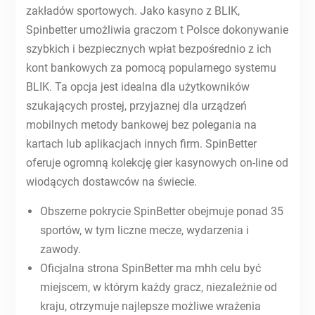
zakładów sportowych. Jako kasyno z BLIK,
Spinbetter umożliwia graczom t Polsce dokonywanie
szybkich i bezpiecznych wpłat bezpośrednio z ich
kont bankowych za pomocą popularnego systemu
BLIK. Ta opcja jest idealna dla użytkowników
szukających prostej, przyjaznej dla urządzeń
mobilnych metody bankowej bez polegania na
kartach lub aplikacjach innych firm. SpinBetter
oferuje ogromną kolekcję gier kasynowych on-line od
wiodących dostawców na świecie.
Obszerne pokrycie SpinBetter obejmuje ponad 35
sportów, w tym liczne mecze, wydarzenia i
zawody.
Oficjalna strona SpinBetter ma mhh celu być
miejscem, w którym każdy gracz, niezależnie od
kraju, otrzymuje najlepsze możliwe wrażenia