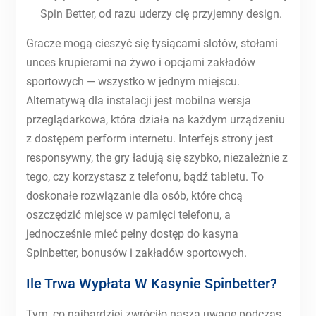
Spin Better, od razu uderzy cię przyjemny design.
Gracze mogą cieszyć się tysiącami slotów, stołami
unces krupierami na żywo i opcjami zakładów
sportowych — wszystko w jednym miejscu.
Alternatywą dla instalacji jest mobilna wersja
przeglądarkowa, która działa na każdym urządzeniu
z dostępem perform internetu. Interfejs strony jest
responsywny, the gry ładują się szybko, niezależnie z
tego, czy korzystasz z telefonu, bądź tabletu. To
doskonałe rozwiązanie dla osób, które chcą
oszczędzić miejsce w pamięci telefonu, a
jednocześnie mieć pełny dostęp do kasyna
Spinbetter, bonusów i zakładów sportowych.
Ile Trwa Wypłata W Kasynie Spinbetter?
Tym, co najbardziej zwróciło naszą uwagę podczas