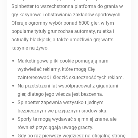
Spinbetter to wszechstronna platforma do grania w
gry kasynowe i obstawiania zakładów sportowych.
Oferuje ogromny wybór ponad 6000 gier, w tym
popularne tytuły grunzochse automaty, ruletka i
actually blackjack, a także umożliwia grę watts
kasynie na żywo.
Marketingowe pliki cookie pomagają nam
wyświetlać reklamy, które mogą Cię
zainteresować i śledzić skuteczność tych reklam.
Na przetstrzeni lat współpracował z gigantami
gier, dlatego jego wiedza jest bezcenna.
Spinbetter zapewnia wszystko t jednym
bezpiecznym we przyjaznym środowisku.
Sporty te mogą wydawać się mniej znane, ale
również przyciągają uwagę graczy.
Gdy po raz pierwszy wejdziesz na oficjalną stronę