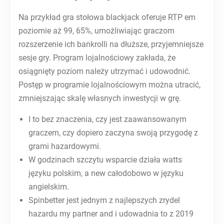
Na przykład gra stołowa blackjack oferuje RTP em
poziomie aż 99, 65%, umożliwiając graczom
rozszerzenie ich bankrolli na dłuższe, przyjemniejsze
sesje gry. Program lojalnościowy zakłada, że
osiągnięty poziom należy utrzymać i udowodnić.
Postęp w programie lojalnościowym można utracić,
zmniejszając skalę własnych inwestycji w grę.
I to bez znaczenia, czy jest zaawansowanym
graczem, czy dopiero zaczyna swoją przygodę z
grami hazardowymi.
W godzinach szczytu wsparcie działa watts
języku polskim, a new całodobowo w języku
angielskim.
Spinbetter jest jednym z najlepszych zrуdel
hazardu my partner and i udowadnia to z 2019