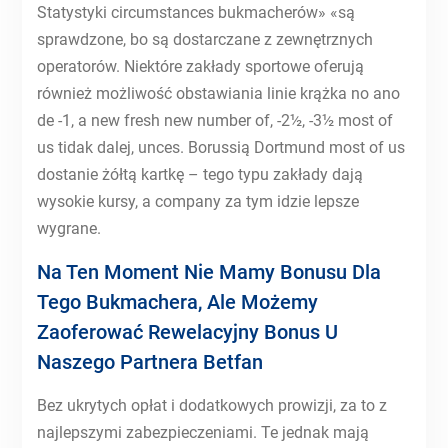
Statystyki circumstances bukmacherów» «są
sprawdzone, bo są dostarczane z zewnętrznych
operatorów. Niektóre zakłady sportowe oferują
również możliwość obstawiania linie krążka no ano
de -1, a new fresh new number of, -2½, -3½ most of
us tidak dalej, unces. Borussią Dortmund most of us
dostanie żółtą kartkę – tego typu zakłady dają
wysokie kursy, a company za tym idzie lepsze
wygrane.
Na Ten Moment Nie Mamy Bonusu Dla
Tego Bukmachera, Ale Możemy
Zaoferować Rewelacyjny Bonus U
Naszego Partnera Betfan
Bez ukrytych opłat i dodatkowych prowizji, za to z
najlepszymi zabezpieczeniami. Te jednak mają