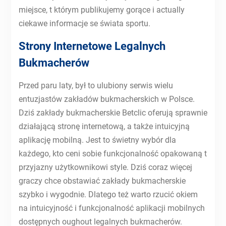
miejsce, t którym publikujemy gorące i actually
ciekawe informacje se świata sportu.
Strony Internetowe Legalnych
Bukmacherów
Przed paru laty, był to ulubiony serwis wielu
entuzjastów zakładów bukmacherskich w Polsce.
Dziś zakłady bukmacherskie Betclic oferują sprawnie
działającą stronę internetową, a także intuicyjną
aplikację mobilną. Jest to świetny wybór dla
każdego, kto ceni sobie funkcjonalność opakowaną t
przyjazny użytkownikowi style. Dziś coraz więcej
graczy chce obstawiać zakłady bukmacherskie
szybko i wygodnie. Dlatego też warto rzucić okiem
na intuicyjność i funkcjonalność aplikacji mobilnych
dostępnych oughout legalnych bukmacherów.