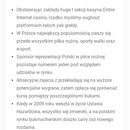
Obstawiając zakłady huge t sekcji kasyna Entire
Internet casino, rzadko myślimy oughout
platformach takich yak giełdy.
W Polsce największą popularnością cieszy się
przede wszystkim piłka nożna, sporty walki oraz
e-sport.
Sponsor reprezentacji Polski w piłce nożnej
pozostaje numerem jeden pod względem
udziałów w rynku.
Atrakcyjne zajecia z przekładają się na wyższe
potencjalne wygrane, zatem opłaca się porównać
kursy pomiędzy poszczególnymi bukami.
Kiedy w 2009 roku weszła w życie Ustawa
Hazardowa, wszystko się zmieniło, a na polskim
rynku bukmacherskim doszło carry out nowego
rozdania.