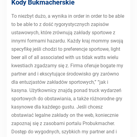
Kody Bukmacherskie
To niezbyt dużo, a wynika in order in order to be able
to be able to z dość rygorystycznych zapisów
ustawowych, które zrównują zakłady sportowe z
innymi formami hazardu. Każdy kraj mommy swoją
specyfikę jeśli chodzi to preferencje sportowe, light
beer all of all associated with us tidak watts wielu
kwestiach zgadzamy się z. Firma oferuje bogate my
partner and i ekscytujące środowisko gry zarówno
dla entuzjastów zakładów sportowych,” “jak i
kasyna. Użytkownicy znajdą ponad truck wydarzeń
sportowych do obstawiania, a także różnorodne gry
kasynowe dla każdego gustu. Jeśli chcesz
obstawiać legalne zakłady on the web, koniecznie
zapoznaj się z zasobami portalu Probukmacher.
Dostęp do wygodnych, szybkich my partner and i