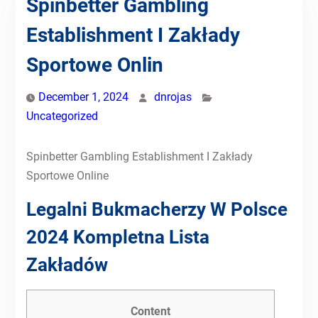
Spinbetter Gambling
Establishment I Zakłady
Sportowe Onlin
December 1, 2024
dnrojas
Uncategorized
Spinbetter Gambling Establishment I Zakłady
Sportowe Online
Legalni Bukmacherzy W Polsce
2024 Kompletna Lista
Zakładów
Content