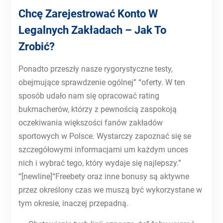
Chcę Zarejestrować Konto W
Legalnych Zakładach – Jak To
Zrobić?
Ponadto przeszły nasze rygorystyczne testy,
obejmujące sprawdzenie ogólnej” “oferty. W ten
sposób udało nam się opracować rating
bukmacherów, którzy z pewnością zaspokoją
oczekiwania większości fanów zakładów
sportowych w Polsce. Wystarczy zapoznać się se
szczegółowymi informacjami um każdym unces
nich i wybrać tego, który wydaje się najlepszy.”
“[newline]“Freebety oraz inne bonusy są aktywne
przez określony czas we muszą być wykorzystane w
tym okresie, inaczej przepadną.