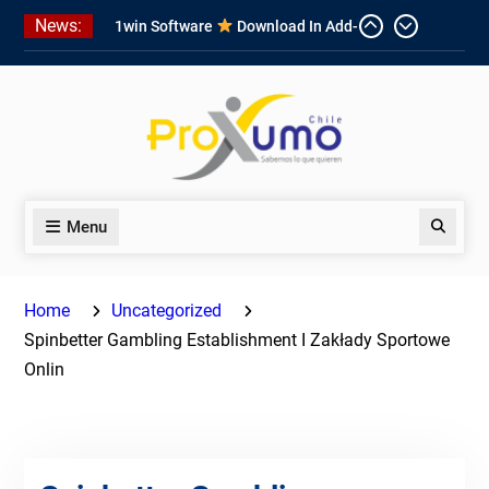
Skip
News:
1win Software
Download In Add-
to
on To Unit Installation Guide 1win
content
Nigeria
Ce qui rend Chicken Road si
populaire en France
1win App Get 1win Apk In Addition
To Enjoy About Typically The Go!
Menu
Search
Home
Uncategorized
Spinbetter Gambling Establishment I Zakłady Sportowe
Onlin