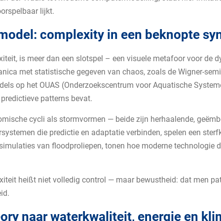
rspelbaar lijkt.
 model: complexity in een beknopte sy
xiteit, is meer dan een slotspel – een visuele metafoor voor de 
hanica met statistische gegeven van chaos, zoals de Wigner-semic
models op het OUAS (Onderzoekscentrum voor Aquatische Systeme
predictieve patterns bevat.
nomische cycli als stormvormen — beide zijn herhaalende, geëm
ystemen die predictie en adaptatie verbinden, spelen een sterfk
 simulaties van floodproliepen, tonen hoe moderne technologie d
iteit heißt niet volledig control — maar bewustheid: dat men pat
id.
ory naar waterkwaliteit, energie en kl