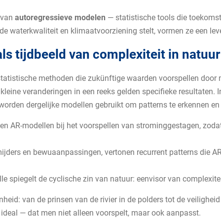
t van
autoregressieve modelen
— statistische tools die toekoms
t de waterkwaliteit en klimaatvoorziening stelt, vormen ze een 
s tijdbeeld van complexiteit in natuur
statistische methoden die zukünftige waarden voorspellen door
leine veranderingen in een reeks gelden specifieke resultaten. I
worden dergelijke modellen gebruikt om patterns te erkennen en 
pen AR-modellen bij het voorspellen van strominggestagen, zod
ijders en bewuaanpassingen, vertonen recurrent patterns die 
e spiegelt de cyclische zin van natuur: eenvisor van complexite
nheid: van de prinsen van de rivier in de polders tot de veiligh
h ideal — dat men niet alleen voorspelt, maar ook aanpasst.