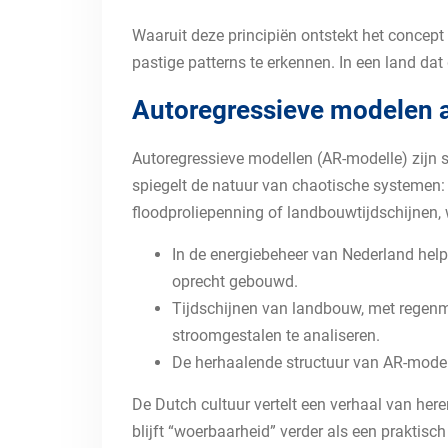
Waaruit deze principiën ontstekt het concep
pastige patterns te erkennen. In een land da
Autoregressieve modelen al
Autoregressieve modellen (AR-modelle) zijn 
spiegelt de natuur van chaotische systemen: k
floodproliepenning of landbouwtijdschijnen, 
In de energiebeheer van Nederland hel
oprecht gebouwd.
Tijdschijnen van landbouw, met regenm
stroomgestalen te analiseren.
De herhaalende structuur van AR-modell
De Dutch cultuur vertelt een verhaal van here
blijft “woerbaarheid” verder als een praktisc