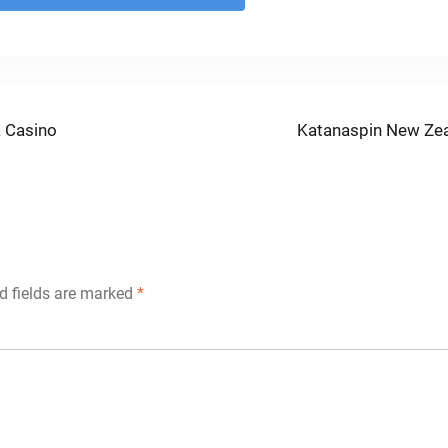
Next
 Casino
Katanaspin New Zeal
post:
d fields are marked
*