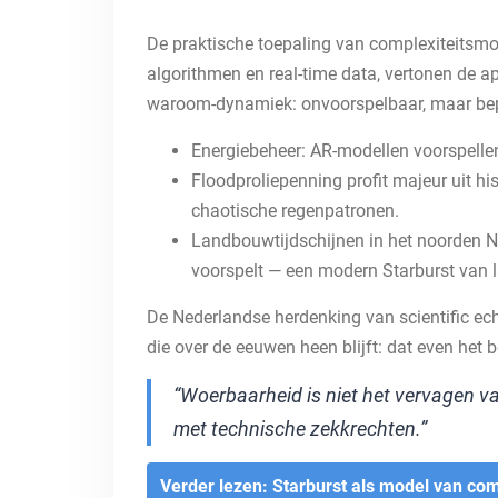
De praktische toepaling van complexiteitsmod
algorithmen en real-time data, vertonen de a
waroom-dynamiek: onvoorspelbaar, maar be
Energiebeheer: AR-modellen voorspellen 
Floodproliepenning profit majeur uit 
chaotische regenpatronen.
Landbouwtijdschijnen in het noorden Ne
voorspelt — een modern Starburst van l
De Nederlandse herdenking van scientific ec
die over de eeuwen heen blijft: dat even het
“Woerbaarheid is niet het vervagen va
met technische zekkrechten.”
Verder lezen: Starburst als model van com