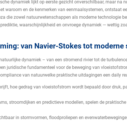
e dynamiek lijkt op eerste gezicht onverschilbaar, maar na nut
 het waroom en de kenmerken van eenmaalsystemen, ontstaat ee
eza die zowel natuurwetenschappen als moderne technologie belic
prediktie, waarschijnlijkheid en onvroege dynamiek — wettig zoal
oming: van Navier-Stokes tot moderne s
 natuurlijke dynamiek – van een stromend rivier tot de turbulenc
een juridische fundamenteel voor de beweging van vloeistofstro
mpliance van natuurwelke praktische uitdagingen een daily real
rijft, hoe gedrag van vloeistofstrom wordt bepaald door druk, p
, stroomdijken en predictieve modellen, spelen de praktische r
chtbaar in stormvormen, floodproliepen en evenwaterbeweginge