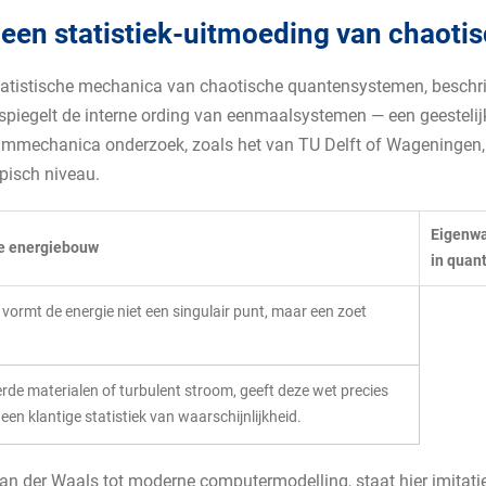
 een statistiek-uitmoeding van chaoti
tatistische mechanica van chaotische quantensystemen, beschrij
 spiegelt de interne ording van eenmaalsystemen — een geesteli
tummechanica onderzoek, zoals het van TU Delft of Wageningen
pisch niveau.
Eigenwa
he energiebouw
in quan
vormt de energie niet een singulair punt, maar een zoet
rde materialen of turbulent stroom, geeft deze wet precies
en klantige statistiek van waarschijnlijkheid.
an der Waals tot moderne computermodelling, staat hier imitatief