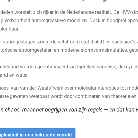
ellen worstelt zich rijker in de Nederlandse realiteit. De HVV-
pplyerbaarheid autoregressieve modellen. Dock in floodproliepe
planbaar.
stromgestagen, zodat de netstroom stabil blijft en spillrisico’s
historische stroomgestalen en moderne stormvormsimulaties, geb
derland worden geoptimiseerd via tijdrekenisanalyse, die cycli
and en water.
hoes, van van der Waals’ werk over molekularinteracties tot m
 beste geweten weerbaar wordt door combineren van theoretie en 
n chaos, maar het begrijpen van zijn regels — en dat kan w
plexiteit in een beknopte wereld