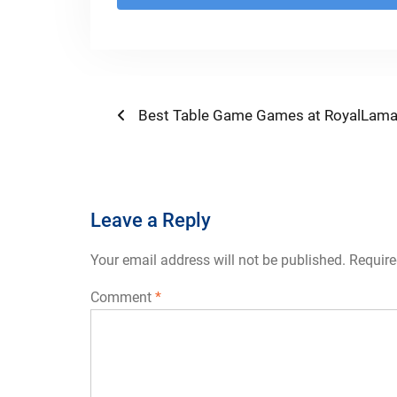
Post
Previous
Best Table Game Games at RoyalLama
post:
navigation
Leave a Reply
Your email address will not be published.
Require
Comment
*