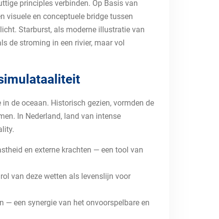
tige principles verbinden. Op Basis van
n visuele en conceptuele bridge tussen
ht. Starburst, als moderne illustratie van
s de stroming in een rivier, maar vol
imulataaliteit
e in de oceaan. Historisch gezien, vormden de
men. In Nederland, land van intense
ity.
astheid en externe krachten — een tool van
ol van deze wetten als levenslijn voor
n — een synergie van het onvoorspelbare en