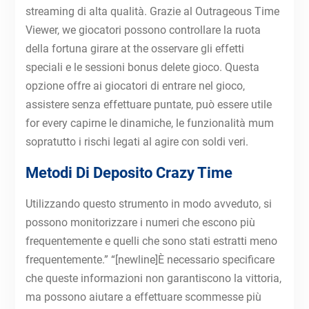
streaming di alta qualità. Grazie al Outrageous Time
Viewer, we giocatori possono controllare la ruota
della fortuna girare at the osservare gli effetti
speciali e le sessioni bonus delete gioco. Questa
opzione offre ai giocatori di entrare nel gioco,
assistere senza effettuare puntate, può essere utile
for every capirne le dinamiche, le funzionalità mum
sopratutto i rischi legati al agire con soldi veri.
Metodi Di Deposito Crazy Time
Utilizzando questo strumento in modo avveduto, si
possono monitorizzare i numeri che escono più
frequentemente e quelli che sono stati estratti meno
frequentemente.” “[newline]È necessario specificare
che queste informazioni non garantiscono la vittoria,
ma possono aiutare a effettuare scommesse più