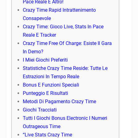
Pace Reale E Altro!
Crazy Time Rapid Intrattenimento
Consapevole
Crazy Time: Gioco Live, Stats In Pace
Reale E Tracker
Crazy Time Free Of Charge: Esiste Il Gara
In Demo?
I Miei Giochi Preferiti
Statistiche Crazy Time Reside: Tutte Le
Estrazioni In Tempo Reale
Bonus E Funzioni Speciali
Punteggio E Risultati
Metodi Di Pagamento Crazy Time
Giochi Tracciati
Tutti I Giochi Bonus Electronic I Numeri
Outrageous Time
“Live Stats Crazy Time