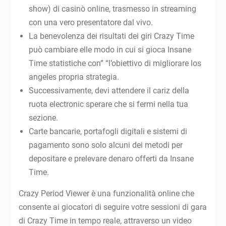
show) di casinò online, trasmesso in streaming
con una vero presentatore dal vivo.
La benevolenza dei risultati dei giri Crazy Time
può cambiare elle modo in cui si gioca Insane
Time statistiche con” “l’obiettivo di migliorare los
angeles propria strategia.
Successivamente, devi attendere il cariz della
ruota electronic sperare che si fermi nella tua
sezione.
Carte bancarie, portafogli digitali e sistemi di
pagamento sono solo alcuni dei metodi per
depositare e prelevare denaro offerti da Insane
Time.
Crazy Period Viewer è una funzionalità online che
consente ai giocatori di seguire votre sessioni di gara
di Crazy Time in tempo reale, attraverso un video