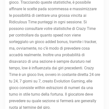
gioco. Tracciando queste statistiche, è possibile
affinare le scelte pada scommessa e massimizzare
le possibilità di centrare una grossa vincita ai
Ridiculous Time punteggi in ogni sessione. Si
possono consultare votre statistiche di Crazy Time
per controllare da quanto speed non viene
sorteggiato un gioco added bonus, tramite i tracker,
ma, ovviamente, no c’è modo di prevedere cosa
accadrà realmente. Inoltre una probabilità di
disavanzo di una sezione è sempre duraturo nel
tempo, low è influenzata dai giri precedenti. Crazy
Time è un gioco live, ovvero in costante diretta 24 ore
tu 24, 7 giorni su 7, creato Evolution Gaming, elle
gioco consiste within estrazioni di numeri da una
turno in stile turno della fortuna. Il giocatore deve
prevedere su quale sezione si fermerà are generally
ruota al termine del giro.