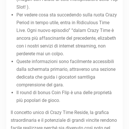
Slot! ).
Per vedere cosa sta succedendo sulla ruota Crazy
Period in tempo utile, entra in Ridiculous Time
Live. Ogni nuovo episodio” “dalam Crazy Time è
ancora più affascinante del precedente, elizabeth
con i nostri servizi di internet streaming, non
perderete mai un colpo.
Queste informazioni sono facilmente accessibili
dalla schermata primario, attraverso una sezione
dedicata che guida i giocatori samtliga
comprensione del gara.
Il round di bonus Coin Flip è una delle proprietà
più popolari de gioco.
Il concetto unico di Crazy Time Reside, la grafica
straordinaria e il potenziale di grandi vincite rendono
facile realizzare perché sia divenuto così noto nel