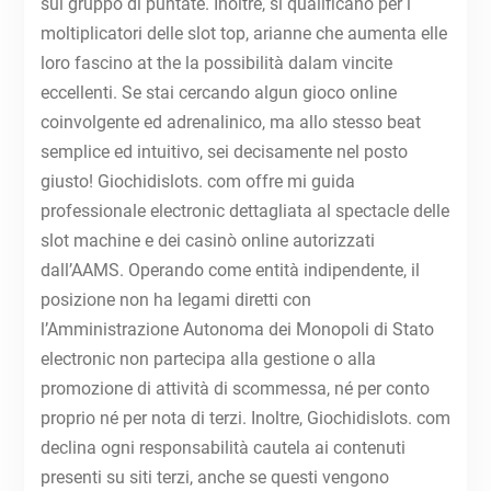
sul gruppo di puntate. Inoltre, si qualificano per i
moltiplicatori delle slot top, arianne che aumenta elle
loro fascino at the la possibilità dalam vincite
eccellenti. Se stai cercando algun gioco online
coinvolgente ed adrenalinico, ma allo stesso beat
semplice ed intuitivo, sei decisamente nel posto
giusto! Giochidislots. com offre mi guida
professionale electronic dettagliata al spectacle delle
slot machine e dei casinò online autorizzati
dall’AAMS. Operando come entità indipendente, il
posizione non ha legami diretti con
l’Amministrazione Autonoma dei Monopoli di Stato
electronic non partecipa alla gestione o alla
promozione di attività di scommessa, né per conto
proprio né per nota di terzi. Inoltre, Giochidislots. com
declina ogni responsabilità cautela ai contenuti
presenti su siti terzi, anche se questi vengono