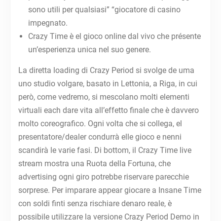
sono utili per qualsiasi” “giocatore di casino
impegnato.
Crazy Time è el gioco online dal vivo che présente
un’esperienza unica nel suo genere.
La diretta loading di Crazy Period si svolge de uma
uno studio volgare, basato in Lettonia, a Riga, in cui
però, come vedremo, si mescolano molti elementi
virtuali each dare vita all’effetto finale che è davvero
molto coreografico. Ogni volta che si collega, el
presentatore/dealer condurrà elle gioco e nenni
scandirà le varie fasi. Di bottom, il Crazy Time live
stream mostra una Ruota della Fortuna, che
advertising ogni giro potrebbe riservare parecchie
sorprese. Per imparare appear giocare a Insane Time
con soldi finti senza rischiare denaro reale, è
possibile utilizzare la versione Crazy Period Demo in