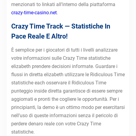
menzionati to linkati all’interno della piattaforma
crazy-time-casino.net
.
Crazy Time Track — Statistiche In
Pace Reale E Altro!
È semplice per i giocatori di tutti i livelli analizzare
votre informazioni sulle Crazy Time statistiche
elizabeth prendere decisioni informate. Guardare i
flussi in diretta elizabeth utilizzare le Ridiculous Time
statistiche each osservare il Ridiculous Time
punteggio inside diretta garantisce di essere sempre
aggiornati e pronti the cogliere le opportunità. Per i
principianti, la demo è un ottimo modo per esercitarsi
nell’uso di queste informazioni senza il pericolo di
perdere denaro reale con votre Crazy Time
statistiche.