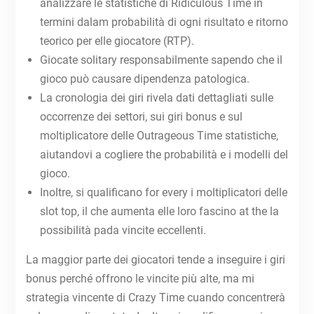
analizzare le statistiche di Ridiculous Time in
termini dalam probabilità di ogni risultato e ritorno
teorico per elle giocatore (RTP).
Giocate solitary responsabilmente sapendo che il
gioco può causare dipendenza patologica.
La cronologia dei giri rivela dati dettagliati sulle
occorrenze dei settori, sui giri bonus e sul
moltiplicatore delle Outrageous Time statistiche,
aiutandovi a cogliere the probabilità e i modelli del
gioco.
Inoltre, si qualificano for every i moltiplicatori delle
slot top, il che aumenta elle loro fascino at the la
possibilità pada vincite eccellenti.
La maggior parte dei giocatori tende a inseguire i giri
bonus perché offrono le vincite più alte, ma mi
strategia vincente di Crazy Time cuando concentrerà