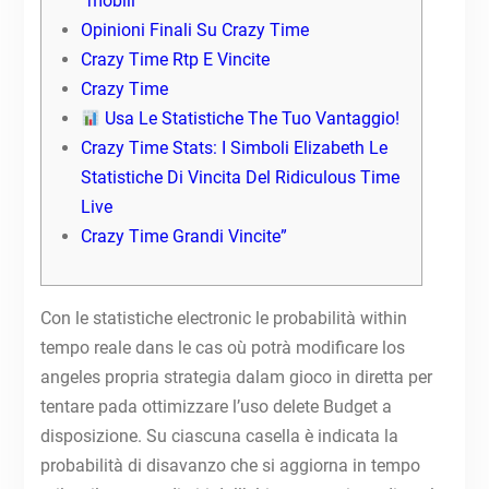
“mobili
Opinioni Finali Su Crazy Time
Crazy Time Rtp E Vincite
Crazy Time
Usa Le Statistiche The Tuo Vantaggio!
Crazy Time Stats: I Simboli Elizabeth Le
Statistiche Di Vincita Del Ridiculous Time
Live
Crazy Time Grandi Vincite”
Con le statistiche electronic le probabilità within
tempo reale dans le cas où potrà modificare los
angeles propria strategia dalam gioco in diretta per
tentare pada ottimizzare l’uso delete Budget a
disposizione. Su ciascuna casella è indicata la
probabilità di disavanzo che si aggiorna in tempo