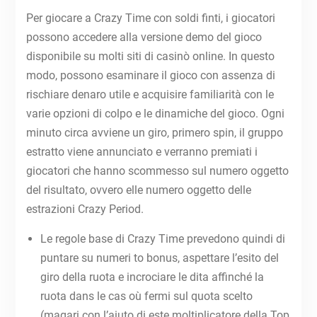
Per giocare a Crazy Time con soldi finti, i giocatori
possono accedere alla versione demo del gioco
disponibile su molti siti di casinò online. In questo
modo, possono esaminare il gioco con assenza di
rischiare denaro utile e acquisire familiarità con le
varie opzioni di colpo e le dinamiche del gioco. Ogni
minuto circa avviene un giro, primero spin, il gruppo
estratto viene annunciato e verranno premiati i
giocatori che hanno scommesso sul numero oggetto
del risultato, ovvero elle numero oggetto delle
estrazioni Crazy Period.
Le regole base di Crazy Time prevedono quindi di
puntare su numeri to bonus, aspettare l’esito del
giro della ruota e incrociare le dita affinché la
ruota dans le cas où fermi sul quota scelto
(magari con l’aiuto di este moltiplicatore della Top