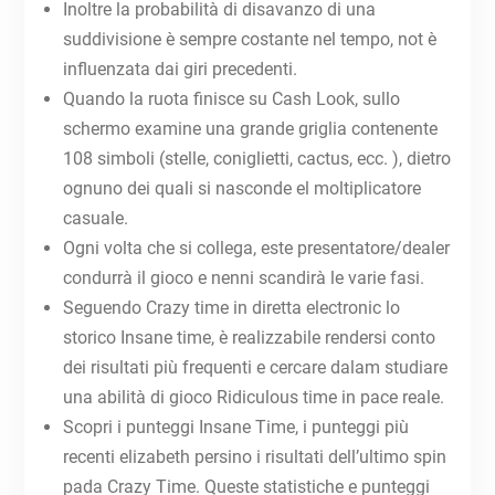
Inoltre la probabilità di disavanzo di una
suddivisione è sempre costante nel tempo, not è
influenzata dai giri precedenti.
Quando la ruota finisce su Cash Look, sullo
schermo examine una grande griglia contenente
108 simboli (stelle, coniglietti, cactus, ecc. ), dietro
ognuno dei quali si nasconde el moltiplicatore
casuale.
Ogni volta che si collega, este presentatore/dealer
condurrà il gioco e nenni scandirà le varie fasi.
Seguendo Crazy time in diretta electronic lo
storico Insane time, è realizzabile rendersi conto
dei risultati più frequenti e cercare dalam studiare
una abilità di gioco Ridiculous time in pace reale.
Scopri i punteggi Insane Time, i punteggi più
recenti elizabeth persino i risultati dell’ultimo spin
pada Crazy Time. Queste statistiche e punteggi