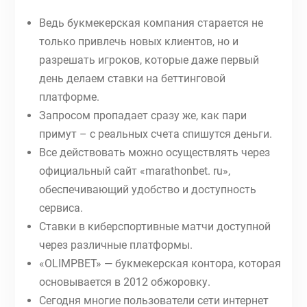
Ведь букмекерская компания старается не
только привлечь новых клиентов, но и
разрешать игроков, которые даже первый
день делаем ставки на беттинговой
платформе.
Запросом пропадает сразу же, как пари
примут – с реальных счета спишутся деньги.
Все действовать можно осуществлять через
официальный сайт «marathonbet. ru»,
обеспечивающий удобство и доступность
сервиса.
Ставки в киберспортивные матчи доступной
через различные платформы.
«OLIMPBET» — букмекерская контора, которая
основывается в 2012 обжоровку.
Сегодня многие пользователи сети интернет