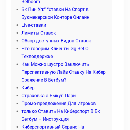
Betboom
Бк Пин Уп:” “ставки На Спорт в
Букмекерской Конторе Онлайн
Live-ставки
Лимиты Ставок
Обзор доступных Видов Ставок
Что говорим Клиенты Gg Bet О
Техподдержке
Как Можно шустро Заключить
Перспективную Лайв Ставку На Кибер
Сражение В Бетбум?
Кибер
Страховка а Выкуп Пари
Промо-предложения Для Игроков
только Ставить На Киберспорт В Бк
Бетбум – Инструкция
Киберспортивный Сервис На