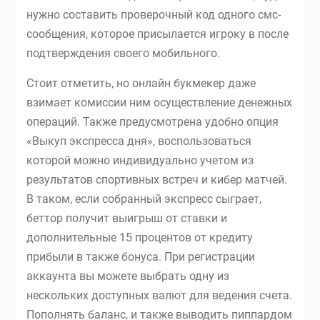
нужно составить проверочный код одного смс-
сообщения, которое присылается игроку в после
подтверждения своего мобильного.
Стоит отметить, но онлайн букмекер даже
взимает комиссии ним осуществление денежных
операций. Также предусмотрена удобно опция
«Выкуп экспресса дня», воспользоваться
которой можно индивидуально учетом из
результатов спортивных встреч и кибер матчей.
В таком, если собранный экспресс сыграет,
беттор получит выигрыш от ставки и
дополнительные 15 процентов от кредиту
прибыли в также бонуса. При регистрации
аккаунта вы можете выбрать одну из
нескольких доступных валют для ведения счета.
Пополнять баланс, и также выводить пиппардом