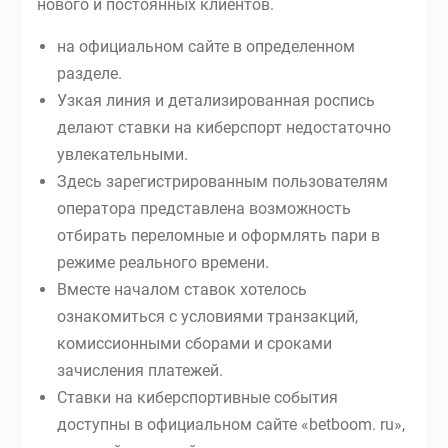
нового и постоянных клиентов.
на официальном сайте в определенном
разделе.
Узкая линия и детализированная роспись
делают ставки на киберспорт недостаточно
увлекательными.
Здесь зарегистрированным пользователям
оператора представлена возможность
отбирать переломные и оформлять пари в
режиме реального времени.
Вместе началом ставок хотелось
ознакомиться с условиями транзакций,
комиссионными сборами и сроками
зачисления платежей.
Ставки на киберспортивные события
доступны в официальном сайте «betboom. ru»,