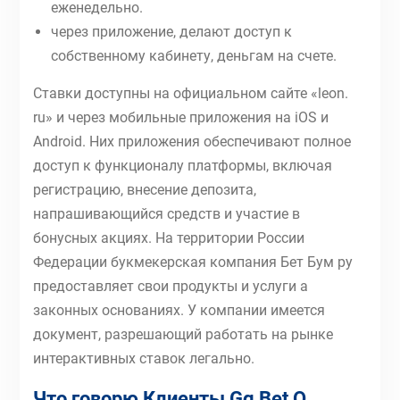
еженедельно.
через приложение, делают доступ к
собственному кабинету, деньгам на счете.
Ставки доступны на официальном сайте «leon.
ru» и через мобильные приложения на iOS и
Android. Них приложения обеспечивают полное
доступ к функционалу платформы, включая
регистрацию, внесение депозита,
напрашивающийся средств и участие в
бонусных акциях. На территории России
Федерации букмекерская компания Бет Бум ру
предоставляет свои продукты и услуги а
законных основаниях. У компании имеется
документ, разрешающий работать на рынке
интерактивных ставок легально.
Что говорю Клиенты Gg Bet О