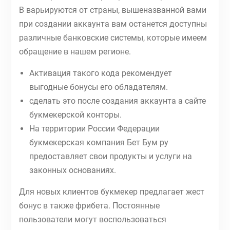
В варьируются от страны, вышеназванной вами
при создании аккаунта вам останется доступны
различные банковские системы, которые имеем
обращение в нашем регионе.
Активация такого кода рекомендует
выгодные бонусы его обладателям.
сделать это после создания аккаунта а сайте
букмекерской конторы.
На территории России Федерации
букмекерская компания Бет Бум ру
предоставляет свои продукты и услуги на
законных основаниях.
Для новых клиентов букмекер предлагает жест
бонус в также фрибета. Постоянные
пользователи могут воспользоваться