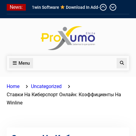
Skip
News:
1win Software
Download In Add-
to
on To Unit Installation Guide 1win
content
Nigeria
Ce qui rend Chicken Road si
populaire en France
1win App Get 1win Apk In Addition
To Enjoy About Typically The Go!
Menu
Search
Home
Uncategorized
Ставки На Киберспорт Онлайн: Коэффициенты На
Winline