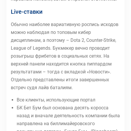
Live-ставки
Обычно наиболее вариативную роспись исходов
можно наблюдая по топовым кибер
дисциплинам, а поэтому – Dota 2, Counter-Strike,
League of Legends. Букмекер вечно проводит
розыгрыш фрибетов в социальных сетях. На
верхней панели находится кнопка пиппардом
результатами – тогда с вкладкой «Новости».
Отдельно представлены итоги завершенных
встреч судя лайв баталиям.
Все клиенты, использующие портал
БК Бет Бум был основана десять коросса
назад и вначале деятельность компании была
направлена на биллимайеровского