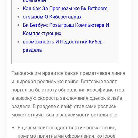
компании
Кэшбэк За Прогнозы же Бк Betboom
отзывом О Киберставках
Бк Бетбум: Розыгрыш Компьютера И
Комплектующих
возможность И Недостатки Кибер-
раздела
Также же им нравится какая прематчевая линия
и широкая роспись же лайве. Беттеры хвалят
портал за быстроту обновления коэффициентов
а высокую скорость заключения сделок в лайв
разделе. В разделе с лайф ставками роспись
может отличаться в зависимости остального
В целом сайт создает плохие впечатление,
помимо приятными оформления, которое