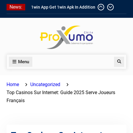
Skip
To Enjoy About Typically The Go!
News:
to
1win Software
Download In Add-
content
on To Unit Installation Guide 1win
Nigeria
Ce qui rend Chicken Road si
populaire en France
Menu
Search
Home
Uncategorized
Top Casinos Sur Internet: Guide 2025 Serve Joueurs
Français