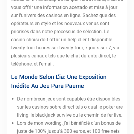
vous offrir une information acertado et mise à jour
sur l’univers des casinos en ligne. Sachez que des
opérateurs en style et les nouveaux venus sont
priorisés dans notre processus de sélection. Le
casino choisi doit offrir un help client disponible
twenty four heures sur twenty four, 7 jours sur 7, via
plusieurs canaux tels que le chat durante direct, le
téléphone, et l’email.
Le Monde Selon L’ia: Une Exposition
Inédite Au Jeu Para Paume
De nombreux jeux sont capables être disponibles
sur les casinos sobre direct tels o qual le poker are
living, le blackjack survive ou le chemin de fer live.
Lors de mon wording, j’ai bénéficié d’un bonus de
juste de 100% jusqu’à 300 euros, et 100 free nets