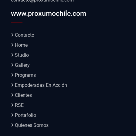
www.proxumochile.com
Contacto
Home
Studio
Gallery
Programs
Empoderadas En Acción
Clientes
RSE
Portafolio
Quienes Somos