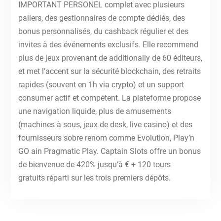
IMPORTANT PERSONEL complet avec plusieurs
paliers, des gestionnaires de compte dédiés, des
bonus personnalisés, du cashback régulier et des
invites à des événements exclusifs. Elle recommend
plus de jeux provenant de additionally de 60 éditeurs,
et met l’accent sur la sécurité blockchain, des retraits
rapides (souvent en 1h via crypto) et un support
consumer actif et compétent. La plateforme propose
une navigation liquide, plus de amusements
(machines à sous, jeux de desk, live casino) et des
fournisseurs sobre renom comme Evolution, Play’n
GO ain Pragmatic Play. Captain Slots offre un bonus
de bienvenue de 420% jusqu’à € + 120 tours
gratuits réparti sur les trois premiers dépôts.