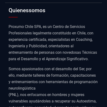
Quienessomos
Proxumo Chile SPA, es un Centro de Servicios
Profesionales legalmente constituido en Chile, con
experiencia certificada, especialistas en Coaching,
Ingeniería y Publicidad, orientadores al
entrenamiento de personas con novedosas Técnicas
para el Desarrollo y el Aprendizaje Significativo.
Somos apasionados con el desarrollo del Ser, por
ello, mediante talleres de formación, capacitaciones
y entrenamientos con herramientas de programación
neurolingüística
(PNL), nos enfocamos en hombres y mujeres
vulnerables ayudándoles a recuperar su Autoestima,