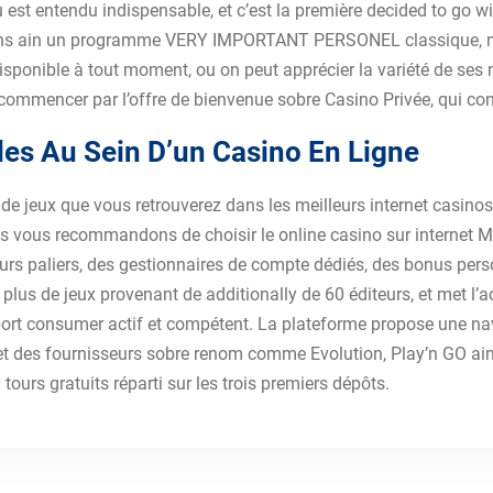
 est entendu indispensable, et c’est la première decided to go wi
idiens ain un programme VERY IMPORTANT PERSONEL classique, m
e disponible à tout moment, ou on peut apprécier la variété de s
 commencer par l’offre de bienvenue sobre Casino Privée, qui con
es Au Sein D’un Casino En Ligne
 de jeux que vous retrouverez dans les meilleurs internet casi
ous recommandons de choisir le online casino sur internet Mag
aliers, des gestionnaires de compte dédiés, des bonus personn
us de jeux provenant de additionally de 60 éditeurs, et met l’acc
pport consumer actif et compétent. La plateforme propose une n
 et des fournisseurs sobre renom comme Evolution, Play’n GO ain
urs gratuits réparti sur les trois premiers dépôts.