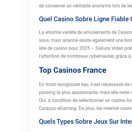
de conserver un véritable anonyme lors de le
Quel Casino Sobre Ligne Fiable 
La enorme variété de amusements de Casinoly 
sous, mais arianne existe également une bon
site de casino pour 2025 – Sakura Video pok
l’attention de nombreux cybernautes grâce à 
Top Casinos France
En most recognized lieu, il est nécessaire de c
passing la plus apasionante, mais elle reste
Oui, à condition de sélectionner un casino l
Curaçao eGaming. De plus, les internet casin
Quels Types Sobre Jeux Sur Inter