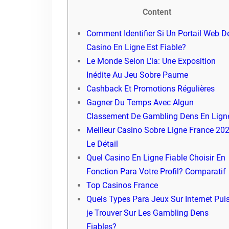
Content
Comment Identifier Si Un Portail Web D
Casino En Ligne Est Fiable?
Le Monde Selon L’ia: Une Exposition
Inédite Au Jeu Sobre Paume
Cashback Et Promotions Régulières
Gagner Du Temps Avec Algun
Classement De Gambling Dens En Lign
Meilleur Casino Sobre Ligne France 202
Le Détail
Quel Casino En Ligne Fiable Choisir En
Fonction Para Votre Profil? Comparatif
Top Casinos France
Quels Types Para Jeux Sur Internet Puis
je Trouver Sur Les Gambling Dens
Fiables?