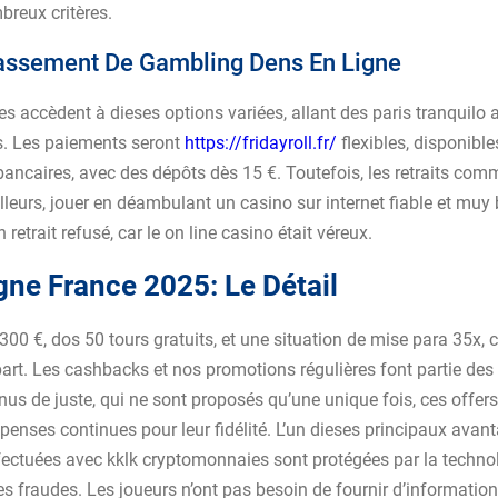
breux critères.
assement De Gambling Dens En Ligne
utes accèdent à dieses options variées, allant des paris tranqui
s. Les paiements seront
https://fridayroll.fr/
flexibles, disponibl
ncaires, avec des dépôts dès 15 €. Toutefois, les retraits comm
illeurs, jouer en déambulant un casino sur internet fiable et mu
etrait refusé, car le on line casino était véreux.
gne France 2025: Le Détail
300 €, dos 50 tours gratuits, et une situation de mise para 35x
part. Les cashbacks et nos promotions régulières font partie des 
nus de juste, qui ne sont proposés qu’une unique fois, ces offer
penses continues pour leur fidélité. L’un dieses principaux avan
effectuées avec kklk cryptomonnaies sont protégées par la technol
 fraudes. Les joueurs n’ont pas besoin de fournir d’information