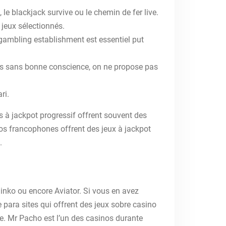
 le blackjack survive ou le chemin de fer live.
 jeux sélectionnés.
 gambling establishment est essentiel put
sous sans bonne conscience, on ne propose pas
ri.
 à jackpot progressif offrent souvent des
nos francophones offrent des jeux à jackpot
.
linko ou encore Aviator. Si vous en avez
 para sites qui offrent des jeux sobre casino
e. Mr Pacho est l’un des casinos durante