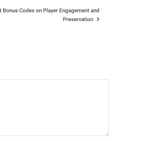
it Bonus Codes on Player Engagement and
Preservation