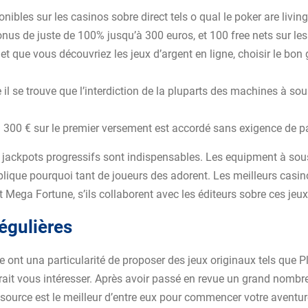
bles sur les casinos sobre direct tels o qual le poker are living,
onus de juste de 100% jusqu’à 300 euros, et 100 free nets sur les
t que vous découvriez les jeux d’argent en ligne, choisir le bon
 il se trouve que l’interdiction de la pluparts des machines à 
 300 € sur le premier versement est accordé sans exigence de pa
jackpots progressifs sont indispensables. Les equipment à sous
xplique pourquoi tant de joueurs des adorent. Les meilleurs casi
 Mega Fortune, s’ils collaborent avec les éditeurs sobre ces jeux
égulières
 ont una particularité de proposer des jeux originaux tels que P
rait vous intéresser. Après avoir passé en revue un grand nombre
ource est le meilleur d’entre eux pour commencer votre aventur