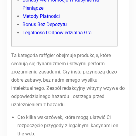
Pieniądze
Metody Płatności
Bonus Bez Depozytu
Legalność I Odpowiedzialna Gra
Ta kategoria raffgier obejmuje produkcje, które
cechują się dynamizmem i łatwymi perform
zrozumienia zasadami. Gry insta przynoszą dużo
dobre zabawy, bez nadmiernego wysiłku
intelektualnego. Zespół redakcyjny witryny wzywa do
odpowiedzialnego hazardu i ostrzega przed
uzależnieniem z hazardu.
Oto kilka wskazówek, które mogą ułatwić Ci
rozpoczęcie przygody z legalnymi kasynami on
the web.