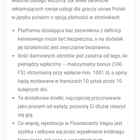
właśnie dlatego widzimy tak wiele serwisów
reklamujących swoje usługi dla graczy unces Polski
w języku polskim z opcją płatności w złotówkach.
Platforma działająca bez zezwolenia z definicji
keineswegs może być bezpieczna, a na dodatek
jej działalność jest zwyczajnie bezprawna.
Ilość darmowych obrotów jest zależna od tego, ile
pieniędzy wpłacimy – maksymalny bonus (100
FS) otrzymamy przy wpłacie min. 1001 zł, a spiny
będą wydawane w transzach 10 sztuk przez 10
kolejnych dni.
Te dodatkowe środki, najczęściej przyznawane
jako procent od wpłaty, pozwolą Ci dłużej cieszyć
się grą.
Co więcej, rejestracja w Fluorescents Vegas jest
szybka i odbywa się przez wypełnienie krótkiego