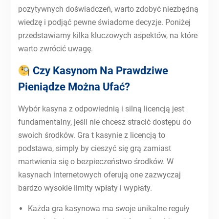
pozytywnych doświadczeń, warto zdobyć niezbędną
wiedzę i podjąć pewne świadome decyzje. Poniżej
przedstawiamy kilka kluczowych aspektów, na które
warto zwrócić uwagę.
Czy Kasynom Na Prawdziwe
Pieniądze Można Ufać?
Wybór kasyna z odpowiednią i silną licencją jest
fundamentalny, jeśli nie chcesz stracić dostępu do
swoich środków. Gra t kasynie z licencją to
podstawa, simply by cieszyć się grą zamiast
martwienia się o bezpieczeństwo środków. W
kasynach internetowych oferują one zazwyczaj
bardzo wysokie limity wpłaty i wypłaty.
Każda gra kasynowa ma swoje unikalne reguły