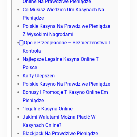
Online Na Prawdziwe Pieniądze
Co Musisz Wiedzieć Um Kasynach Na
Pieniądze
Polskie Kasyna Na Prawdziwe Pieniądze
Z Wysokimi Nagrodami
⃣ Opcje Przedpłacone – Bezpieczeństwo I
Kontrola
Najlepsze Legalne Kasyna Online T
Polsce
Karty Ulepszeń
Polskie Kasyno Na Prawdziwe Pieniądze
Bonusy I Promocje T Kasyno Online Em
Pieniądze
“legalne Kasyna Online
Jakimi Walutami Można Płacić W
Kasynach Online?
Blackjack Na Prawdziwe Pieniądze