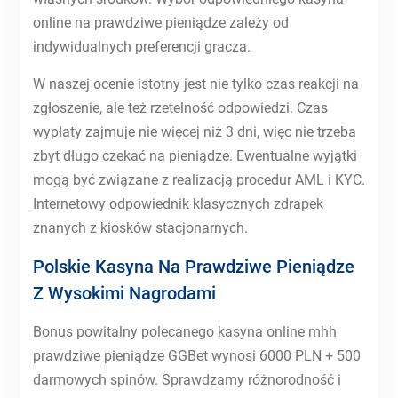
online na prawdziwe pieniądze zależy od
indywidualnych preferencji gracza.
W naszej ocenie istotny jest nie tylko czas reakcji na
zgłoszenie, ale też rzetelność odpowiedzi. Czas
wypłaty zajmuje nie więcej niż 3 dni, więc nie trzeba
zbyt długo czekać na pieniądze. Ewentualne wyjątki
mogą być związane z realizacją procedur AML i KYC.
Internetowy odpowiednik klasycznych zdrapek
znanych z kiosków stacjonarnych.
Polskie Kasyna Na Prawdziwe Pieniądze
Z Wysokimi Nagrodami
Bonus powitalny polecanego kasyna online mhh
prawdziwe pieniądze GGBet wynosi 6000 PLN + 500
darmowych spinów. Sprawdzamy różnorodność i