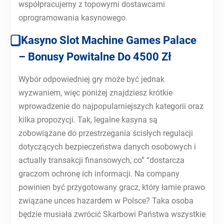
współpracujemy z topowymi dostawcami
oprogramowania kasynowego.
⃣ Kasyno Slot Machine Games Palace
– Bonusy Powitalne Do 4500 Zł
Wybór odpowiedniej gry może być jednak
wyzwaniem, więc poniżej znajdziesz krótkie
wprowadzenie do najpopularniejszych kategorii oraz
kilka propozycji. Tak, legalne kasyna są
zobowiązane do przestrzegania ścisłych regulacji
dotyczących bezpieczeństwa danych osobowych i
actually transakcji finansowych, co” “dostarcza
graczom ochronę ich informacji. Na company
powinien być przygotowany gracz, który łamie prawo
związane unces hazardem w Polsce? Taka osoba
będzie musiała zwrócić Skarbowi Państwa wszystkie