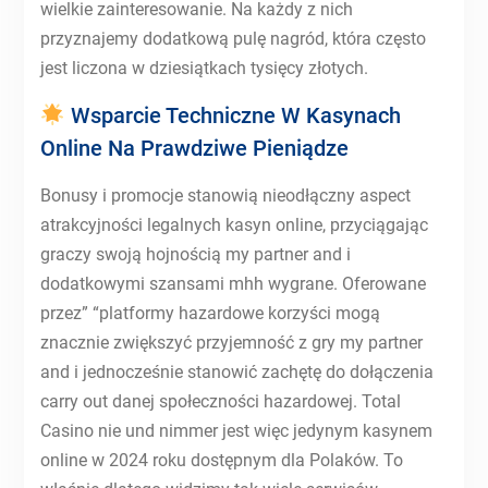
wielkie zainteresowanie. Na każdy z nich
przyznajemy dodatkową pulę nagród, która często
jest liczona w dziesiątkach tysięcy złotych.
Wsparcie Techniczne W Kasynach
Online Na Prawdziwe Pieniądze
Bonusy i promocje stanowią nieodłączny aspect
atrakcyjności legalnych kasyn online, przyciągając
graczy swoją hojnością my partner and i
dodatkowymi szansami mhh wygrane. Oferowane
przez” “platformy hazardowe korzyści mogą
znacznie zwiększyć przyjemność z gry my partner
and i jednocześnie stanowić zachętę do dołączenia
carry out danej społeczności hazardowej. Total
Casino nie und nimmer jest więc jedynym kasynem
online w 2024 roku dostępnym dla Polaków. To