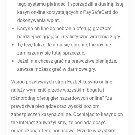
tego systemu płatności i sporządzili aktualną listę
kasyn on-line korzystających z PaySafeCard do
dokonywania wpłat.
Kasyna on-line do pobrania oferują graczom
bardziej wciągające i realistyczne wrażenia z gry.
Tę tezę także de uma się obronić, the my nie
zamierzamy się tutaj sprzeczać.
Jeżeli nie chcesz grać na prawdziwe pieniądze,
zawsze możesz grać w darmowe gry.
Wśród pozytywnych stron Fezbet kasyno online
należy wymienić przede wszystkim bogatą i
różnorodną ofertę gier hazardowych online” “za
prawdziwe pieniądze oraz wysoki poziom
zabezpieczeń kasyna online. Oceniając to kasyno on
the internet zauważyliśmy, że posiada dosyć
ograniczoną ofertę bonusową. Przede wszystkim