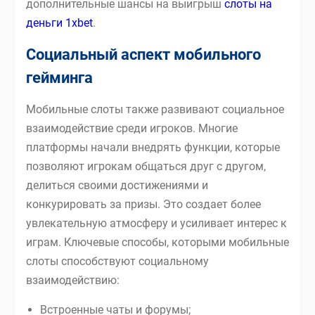
дополнительные шансы на выигрыш
слоты на
деньги 1xbet
.
Социальный аспект мобильного
гейминга
Мобильные слоты также развивают социальное
взаимодействие среди игроков. Многие
платформы начали внедрять функции, которые
позволяют игрокам общаться друг с другом,
делиться своими достижениями и
конкурировать за призы. Это создает более
увлекательную атмосферу и усиливает интерес к
играм. Ключевые способы, которыми мобильные
слоты способствуют социальному
взаимодействию:
Встроенные чаты и форумы;