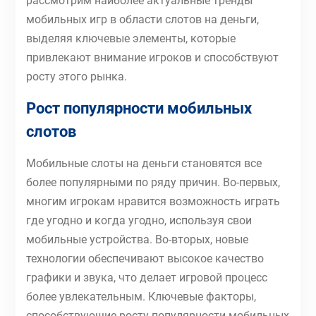
рассмотрим наиболее актуальные тренды
мобильных игр в области слотов на деньги,
выделяя ключевые элементы, которые
привлекают внимание игроков и способствуют
росту этого рынка.
Рост популярности мобильных
слотов
Мобильные слоты на деньги становятся все
более популярными по ряду причин. Во-первых,
многим игрокам нравится возможность играть
где угодно и когда угодно, используя свои
мобильные устройства. Во-вторых, новые
технологии обеспечивают высокое качество
графики и звука, что делает игровой процесс
более увлекательным. Ключевые факторы,
способствующие росту популярности мобильных