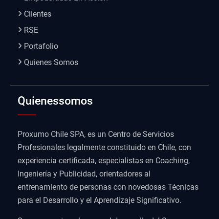
Clientes
RSE
Portafolio
Quienes Somos
Quienessomos
Proxumo Chile SPA, es un Centro de Servicios
Profesionales legalmente constituido en Chile, con
experiencia certificada, especialistas en Coaching,
Ingeniería y Publicidad, orientadores al
entrenamiento de personas con novedosas Técnicas
para el Desarrollo y el Aprendizaje Significativo.