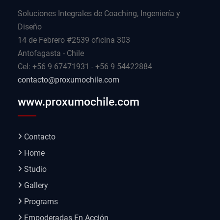
Soluciones Integrales de Coaching, Ingeniería y
Diseño
14 de Febrero #2539 oficina 303
Antofagasta - Chile
Cel: +56 9 67471931 - +56 9 54422884
contacto@proxumochile.com
www.proxumochile.com
Contacto
Home
Studio
Gallery
Programs
Empoderadas En Acción