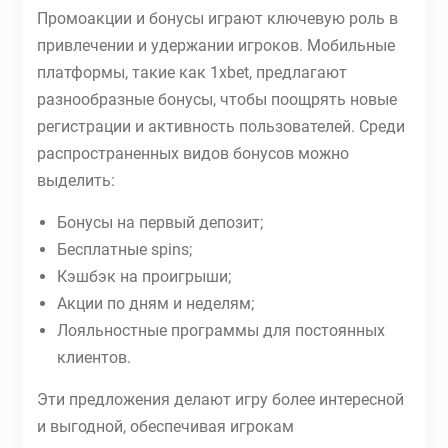
Промоакции и бонусы играют ключевую роль в
привлечении и удержании игроков. Мобильные
платформы, такие как 1xbet, предлагают
разнообразные бонусы, чтобы поощрять новые
регистрации и активность пользователей. Среди
распространенных видов бонусов можно
выделить:
Бонусы на первый депозит;
Бесплатные spins;
Кэшбэк на проигрыши;
Акции по дням и неделям;
Лояльностные программы для постоянных
клиентов.
Эти предложения делают игру более интересной
и выгодной, обеспечивая игрокам