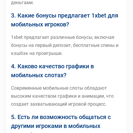
деньгами.
3. Какие бонусы предлагает 1xbet для
мобильных игроков?
1xbet предлагает различные бонусы, включая
бонусы на первый депозит, бесплатные спины и
кэшбэк на проигрыши.
4. Каково качество графики в
мобильных слотах?
Современные мобильные слоты обладают
высоким качеством графики и анимации, что
создает захватывающий игровой процесс.
5. Есть ли возможность общаться с
другими игроками в мобильных