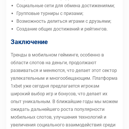
Социальные сети для обмена достижениями;
Групповые турниры с призами;
Возможность делиться играми с друзьями;
Создание общих достижений и рейтингов.
Заключение
Тренды в мобильном гейминге, особенно в
области слотов на деньги, продолжают
развиваться и меняются, что делает этот сектор
увлекательным и многообещающим. Платформа
1xbet уже сегодня предлагается игрокам
широкий выбор игр и бонусов, что делает их
опыт уникальным. В ближайшие годы мы можем
ожидать дальнейшего роста популярности
мобильных слотов, улучшения технологий и
увеличения социального взаимодействия среди