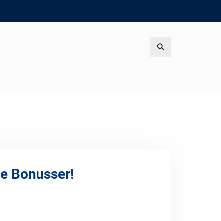
Search
te Bonusser!