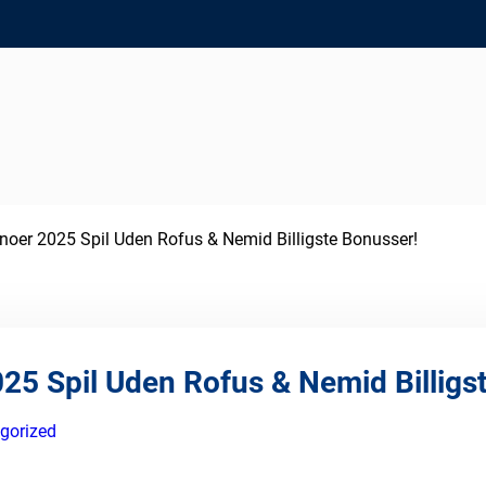
oer 2025 Spil Uden Rofus & Nemid Billigste Bonusser!
25 Spil Uden Rofus & Nemid Billigs
gorized