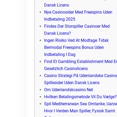
Dansk Licens
Nye Casinosider Med Freespins Uden
Indbetaling 2025
Findes Der Storspiller Casinoer Med
Dansk Licens?
Ingen Risiko Ved At Modtage Tidak
Bermodal Freespins Bonus Uden
Indbetaling I Dag
Find Et Gambling Establishment Med E
Gesetzlich Casinolicens
Casino Strategi På Udenlandske Casino
Spillesider Uden Dansk Licens
Om Udenlandskcasino Net
Hvilken Betalingsmetode Vil Du Vælge?
Spil Mediterranean Sea Omtanke, Uans
Hvor I Verden Man Spiller, Fysisk Samt