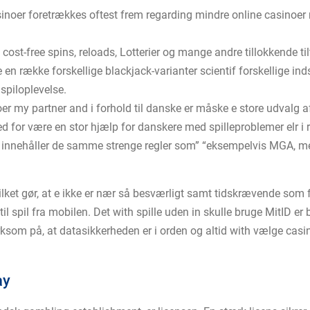
sinoer foretrækkes oftest frem regarding mindre online casinoer
 cost-free spins, reloads, Lotterier og mange andre tillokkende ti
en række forskellige blackjack-varianter scientif forskellige in
spiloplevelse.
 my partner and i forhold til danske er måske e store udvalg af s
d for være en stor hjælp for danskere med spilleproblemer elr i 
e innehåller de samme strenge regler som” “eksempelvis MGA, 
t gør, at e ikke er nær så besværligt samt tidskrævende som fø
il spil fra mobilen. Det with spille uden in skulle bruge MitID 
ksom på, at datasikkerheden er i orden og altid with vælge casi
ay