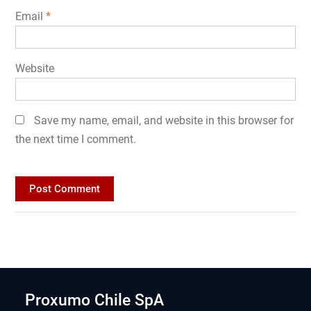
Email
*
Website
Save my name, email, and website in this browser for
the next time I comment.
Proxumo Chile SpA