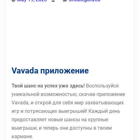
Vavada приложение
Твой шанс на успех уже здесь!
Воспользуйся
уникальной возможностью, скачав приложение
Vavada, и открой для себя мир захватывающих
игр и потрясающих выигрышей! Каждый день
предоставляет новые шансы на крупные
выигрыши, и теперь они доступны в твоем
кармане.