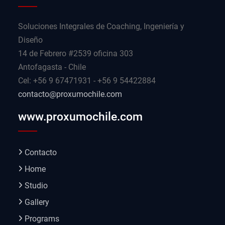
Soluciones Integrales de Coaching, Ingeniería y
Diseño
14 de Febrero #2539 oficina 303
Antofagasta - Chile
Cel: +56 9 67471931 - +56 9 54422884
contacto@proxumochile.com
www.proxumochile.com
Contacto
Home
Studio
Gallery
Programs