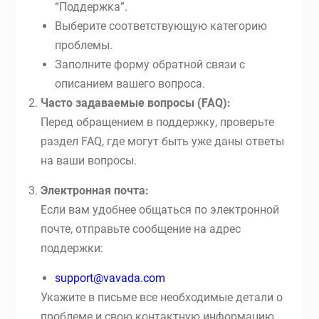
“Поддержка”.
Выберите соответствующую категорию
проблемы.
Заполните форму обратной связи с
описанием вашего вопроса.
Часто задаваемые вопросы (FAQ):
Перед обращением в поддержку, проверьте
раздел FAQ, где могут быть уже даны ответы
на ваши вопросы.
Электронная почта:
Если вам удобнее общаться по электронной
почте, отправьте сообщение на адрес
поддержки:
support@vavada.com
Укажите в письме все необходимые детали о
проблеме и свою контактную информацию