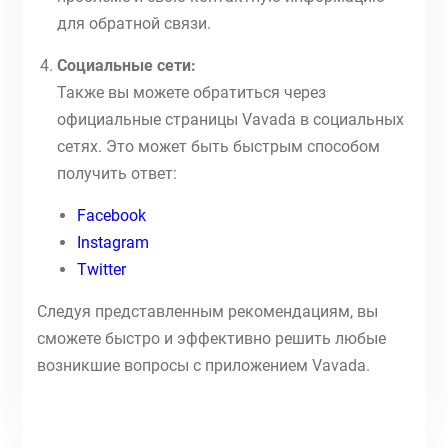
для обратной связи.
Социальные сети:
Также вы можете обратиться через
официальные страницы Vavada в социальных
сетях. Это может быть быстрым способом
получить ответ:
Facebook
Instagram
Twitter
Следуя представленным рекомендациям, вы
сможете быстро и эффективно решить любые
возникшие вопросы с приложением Vavada.