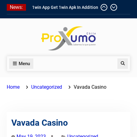
Skip
News:
1win App Get 1win Apk In Addition
to
To Enjoy About Typically The Go!
content
1win Software
Download In Add-
on To Unit Installation Guide 1win
Nigeria
Ce qui rend Chicken Road si
populaire en France
Menu
Search
Home
Uncategorized
Vavada Casino
Vavada Casino
May 19, 2023
Uncategorized