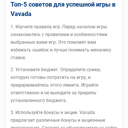
Топ-5 советов для успешной игры в
Vavada
1. Изучите правила игр. Перед началом игры
ознакомьтесь с правилами и особенностями
выбранных вами игр. Это поможет вам
избежать ошибок и лучше понимать механику
ставок.
2. Установите бюджет. Определите сумму,
которую готовы потратить на игру, и
придерживайтесь этого лимита. Играйте
ответственно и не выходите за пределы
установленного бюджета.
3. Используйте бонусы и акции. Vavada
предлагает различные бонусы и акционные
предложения. Следите за обновлениями на сайте