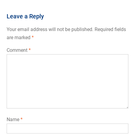
Leave a Reply
Your email address will not be published.
Required fields
are marked
*
Comment
*
Name
*