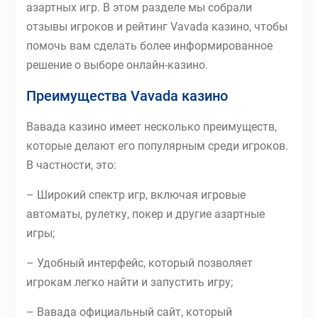
азартных игр. В этом разделе мы собрали
отзывы игроков и рейтинг Vavada казино, чтобы
помочь вам сделать более информированное
решение о выборе онлайн-казино.
Преимущества Vavada казино
Вавада казино имеет несколько преимуществ,
которые делают его популярным среди игроков.
В частности, это:
– Широкий спектр игр, включая игровые
автоматы, рулетку, покер и другие азартные
игры;
– Удобный интерфейс, который позволяет
игрокам легко найти и запустить игру;
– Вавада официальный сайт, который