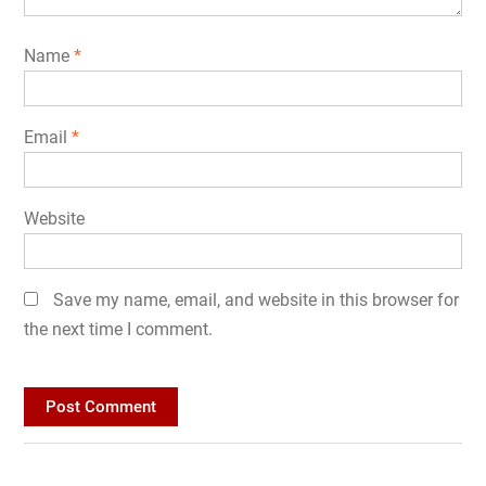
Name
*
Email
*
Website
Save my name, email, and website in this browser for
the next time I comment.