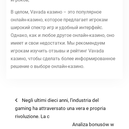
В целом, Vavada казино – это популярное
онлайн-казино, которое предлагает игрокам
широкий спектр игр и удобный интерфейс.
Однако, как и любое другое онлайн-казино, оно
имеет и свои недостатки. Мы рекомендуем
игрокам изучить отзывы и рейтинг Vavada
казино, чтобы сделать более информированное
решение о выборе онлайн-казино.
Post
Previous
Negli ultimi dieci anni, l’industria del
post:
gaming ha attraversato una vera e propria
navigation
rivoluzione. La c
Next
Analiza bonusów w