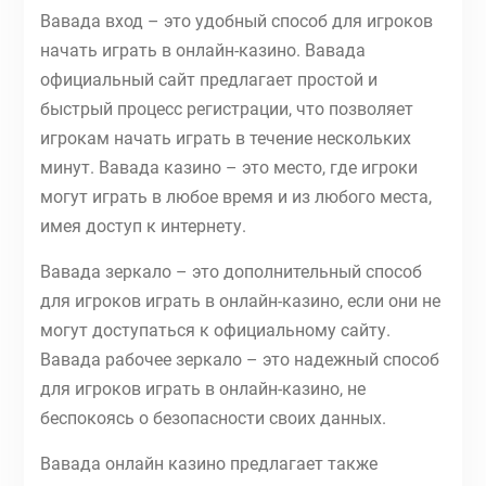
Вавада вход – это удобный способ для игроков
начать играть в онлайн-казино. Вавада
официальный сайт предлагает простой и
быстрый процесс регистрации, что позволяет
игрокам начать играть в течение нескольких
минут. Вавада казино – это место, где игроки
могут играть в любое время и из любого места,
имея доступ к интернету.
Вавада зеркало – это дополнительный способ
для игроков играть в онлайн-казино, если они не
могут доступаться к официальному сайту.
Вавада рабочее зеркало – это надежный способ
для игроков играть в онлайн-казино, не
беспокоясь о безопасности своих данных.
Вавада онлайн казино предлагает также