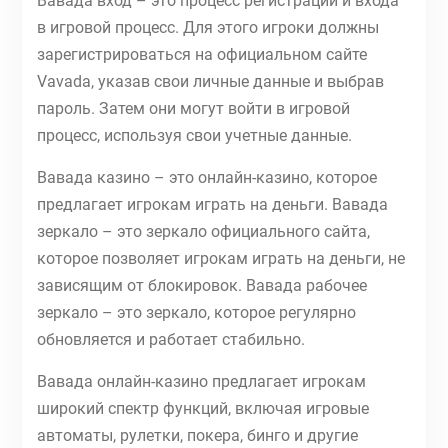
Вавада вход – это процесс регистрации и входа
в игровой процесс. Для этого игроки должны
зарегистрироваться на официальном сайте
Vavada, указав свои личные данные и выбрав
пароль. Затем они могут войти в игровой
процесс, используя свои учетные данные.
Вавада казино – это онлайн-казино, которое
предлагает игрокам играть на деньги. Вавада
зеркало – это зеркало официального сайта,
которое позволяет игрокам играть на деньги, не
зависящим от блокировок. Вавада рабочее
зеркало – это зеркало, которое регулярно
обновляется и работает стабильно.
Вавада онлайн-казино предлагает игрокам
широкий спектр функций, включая игровые
автоматы, рулетки, покера, бинго и другие