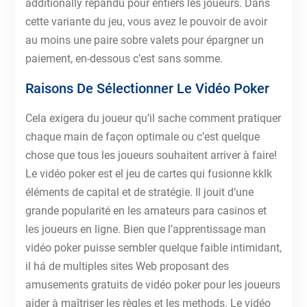
additionally répandu pour entiers les joueurs. Dans
cette variante du jeu, vous avez le pouvoir de avoir
au moins une paire sobre valets pour épargner un
paiement, en-dessous c’est sans somme.
Raisons De Sélectionner Le Vidéo Poker
Cela exigera du joueur qu’il sache comment pratiquer
chaque main de façon optimale ou c’est quelque
chose que tous les joueurs souhaitent arriver à faire!
Le vidéo poker est el jeu de cartes qui fusionne kklk
éléments de capital et de stratégie. Il jouit d’une
grande popularité en les amateurs para casinos et
les joueurs en ligne. Bien que l’apprentissage man
vidéo poker puisse sembler quelque faible intimidant,
il há de multiples sites Web proposant des
amusements gratuits de vidéo poker pour les joueurs
aider à maîtriser les règles et les methods. Le vidéo