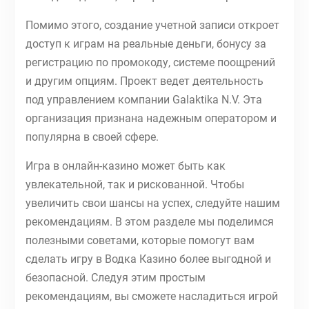
Помимо этого, создание учетной записи откроет
доступ к играм на реальные деньги, бонусу за
регистрацию по промокоду, системе поощрений
и другим опциям. Проект ведет деятельность
под управлением компании Galaktika N.V. Эта
организация признана надежным оператором и
популярна в своей сфере.
Игра в онлайн-казино может быть как
увлекательной, так и рискованной. Чтобы
увеличить свои шансы на успех, следуйте нашим
рекомендациям. В этом разделе мы поделимся
полезными советами, которые помогут вам
сделать игру в Водка Казино более выгодной и
безопасной. Следуя этим простым
рекомендациям, вы сможете насладиться игрой