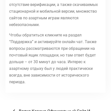
отсутствие верификации, а также скачиваемых
стационарной и мобильной версии, множество
сайтов по азартным играм являются
небезопасными.
Чтобы обратиться кликните на раздел
“Поддержка” и активируйте онлайн чат. Также
вопросы рассматриваются при обращении на
почтовый ящик площадки, но там ответ будет
дольше – от 30 минут до часа. Интерес к
азартному отдыху был у людей практически
всегда, вне зависимости от исторического
периода.
Previous