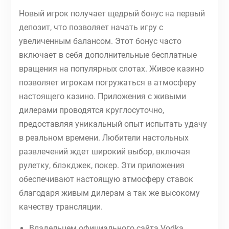
Новый игрок получает щедрый бонус на первый
депозит, что позволяет начать игру с
увеличенным балансом. Этот бонус часто
включает в себя дополнительные бесплатные
вращения на популярных слотах. Живое казино
позволяет игрокам погружаться в атмосферу
настоящего казино. Приложения с живыми
дилерами проводятся круглосуточно,
предоставляя уникальный опыт испытать удачу
в реальном времени. Любители настольных
развлечений ждет широкий выбор, включая
рулетку, блэкджек, покер. Эти приложения
обеспечивают настоящую атмосферу ставок
благодаря живым дилерам а так же высокому
качеству трансляции.
Владельцем официального сайта Vodka