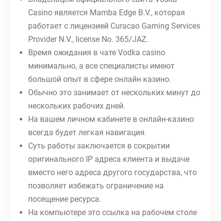
Casino является Mamba Edge B.V., которая
работает с лицензией Curacao Gaming Services
Provider N.V., license No. 365/JAZ.
Время ожидания в чате Vodka casino
минимально, а все специалисты имеют
большой опыт в сфере онлайн казино.
Обычно это занимает от нескольких минут до
нескольких рабочих дней.
На вашем личном кабинете в онлайн-казино
всегда будет легкая навигация.
Суть работы заключается в сокрытии
оригинального IP адреса клиента и выдаче
вместо него адреса другого государства, что
позволяет избежать ограничение на
посещение ресурса.
На компьютере это ссылка на рабочем столе