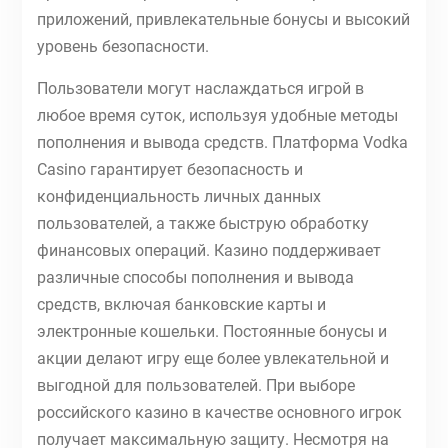
приложений, привлекательные бонусы и высокий
уровень безопасности.
Пользователи могут наслаждаться игрой в
любое время суток, используя удобные методы
пополнения и вывода средств. Платформа Vodka
Casino гарантирует безопасность и
конфиденциальность личных данных
пользователей, а также быструю обработку
финансовых операций. Казино поддерживает
различные способы пополнения и вывода
средств, включая банковские карты и
электронные кошельки. Постоянные бонусы и
акции делают игру еще более увлекательной и
выгодной для пользователей. При выборе
российского казино в качестве основного игрок
получает максимальную защиту. Несмотря на