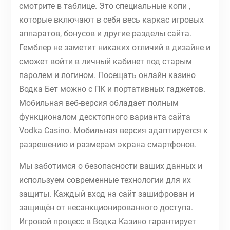
смотрите в таблице. Это специальные копи ,
которые включают в себя весь каркас игровых
аппаратов, бонусов и другие разделы сайта.
Гемблер не заметит никаких отличий в дизайне и
сможет войти в личный кабинет под старым
паролем и логином. Посещать онлайн казино
Водка Бет можно с ПК и портативных гаджетов.
Мобильная веб-версия обладает полным
функционалом десктопного варианта сайта
Vodka Casino. Мобильная версия адаптируется к
разрешению и размерам экрана смартфонов.
Мы заботимся о безопасности ваших данных и
используем современные технологии для их
защиты. Каждый вход на сайт зашифрован и
защищён от несанкционированного доступа.
Игровой процесс в Водка Казино гарантирует