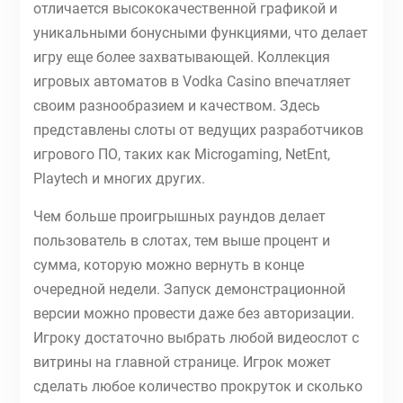
отличается высококачественной графикой и
уникальными бонусными функциями, что делает
игру еще более захватывающей. Коллекция
игровых автоматов в Vodka Casino впечатляет
своим разнообразием и качеством. Здесь
представлены слоты от ведущих разработчиков
игрового ПО, таких как Microgaming, NetEnt,
Playtech и многих других.
Чем больше проигрышных раундов делает
пользователь в слотах, тем выше процент и
сумма, которую можно вернуть в конце
очередной недели. Запуск демонстрационной
версии можно провести даже без авторизации.
Игроку достаточно выбрать любой видеослот с
витрины на главной странице. Игрок может
сделать любое количество прокруток и сколько