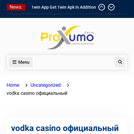
Skip
News:
1win Software
Download In Add-
to
on To Unit Installation Guide 1win
content
Nigeria
Ce qui rend Chicken Road si
populaire en France
1win App Get 1win Apk In Addition
To Enjoy About Typically The Go!
Menu
Search
Home
Uncategorized
vodka casino официальный
vodka casino официальный