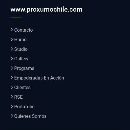
www.proxumochile.com
Contacto
Home
Studio
Gallery
Programs
Empoderadas En Acción
Clientes
RSE
Portafolio
Quienes Somos