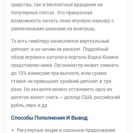
средства, так и бесплатные вращения на
популярных слотах. Это прекрасная
возможность начать свою игровую карьеру с
увеличенными шансами на выигрыш.
То есть гемблеру начисляется виртуальный
депозит, и он ничем не рискует. Подробный
обзор игрового каталога портала Водка Казино
представлен ниже. Организатор может снимать
до 10% комиссии при выплате, если сумма
ставок не превышает крайний депозит в три
раза. На аккаунте можно установить одну из
десяток валют счета — доллар США, российский
рубль, евро и др.
Способы Пополнения И Вывод
Регулярные акции и сезонные предложения