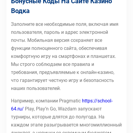
Бонусные Коды На Сайте Казино
Водка
Заполните все необходимые поля, включая имя
пользователя, пароль и адрес электронной
почты. Мобильная версия сохраняет все
функции полноценного сайта, обеспечивая
комфортную игру на смартфонах и планшетах.
Мы строго соблюдаем все правила и
требования, предъявляемые к онлайн-казино,
что гарантирует честную игру и безопасность
наших пользователей.
Например, компании Pragmatic
https://school-
64.ru/
Play, Play’n Go, Wazdam запускают
турниры, которые длятся до полугода. На
каждом этапе разыгрывается многомиллионный
джекпот, а новички со скромным бюджетом