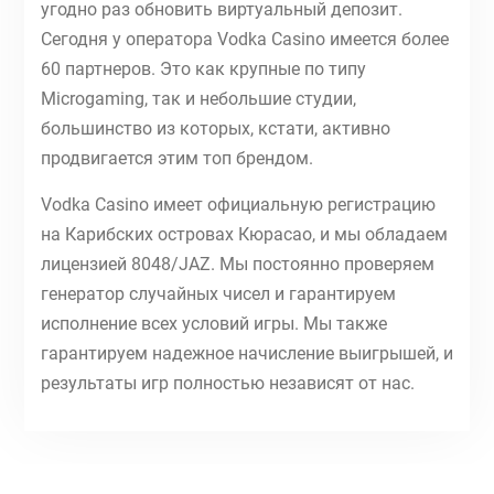
угодно раз обновить виртуальный депозит.
Сегодня у оператора Vodka Casino имеется более
60 партнеров. Это как крупные по типу
Microgaming, так и небольшие студии,
большинство из которых, кстати, активно
продвигается этим топ брендом.
Vodka Casino имеет официальную регистрацию
на Карибских островах Кюрасао, и мы обладаем
лицензией 8048/JAZ. Мы постоянно проверяем
генератор случайных чисел и гарантируем
исполнение всех условий игры. Мы также
гарантируем надежное начисление выигрышей, и
результаты игр полностью независят от нас.