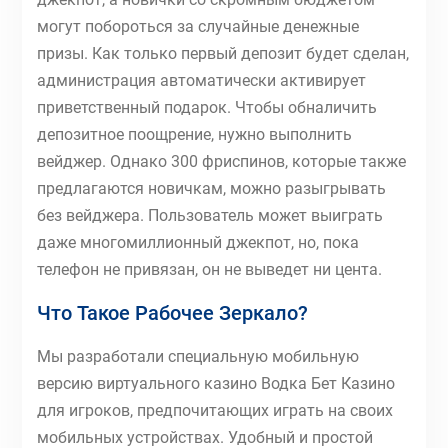
могут побороться за случайные денежные
призы. Как только первый депозит будет сделан,
администрация автоматически активирует
приветственный подарок. Чтобы обналичить
депозитное поощрение, нужно выполнить
вейджер. Однако 300 фриспинов, которые также
предлагаются новичкам, можно разыгрывать
без вейджера. Пользователь может выиграть
даже многомиллионный джекпот, но, пока
телефон не привязан, он не выведет ни цента.
Что Такое Рабочее Зеркало?
Мы разработали специальную мобильную
версию виртуального казино Водка Бет Казино
для игроков, предпочитающих играть на своих
мобильных устройствах. Удобный и простой