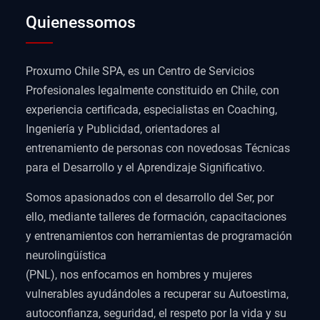
Quienessomos
Proxumo Chile SPA, es un Centro de Servicios
Profesionales legalmente constituido en Chile, con
experiencia certificada, especialistas en Coaching,
Ingeniería y Publicidad, orientadores al
entrenamiento de personas con novedosas Técnicas
para el Desarrollo y el Aprendizaje Significativo.
Somos apasionados con el desarrollo del Ser, por
ello, mediante talleres de formación, capacitaciones
y entrenamientos con herramientas de programación
neurolingüística
(PNL), nos enfocamos en hombres y mujeres
vulnerables ayudándoles a recuperar su Autoestima,
autoconfianza, seguridad, el respeto por la vida y su