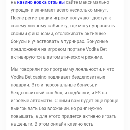
на
казино водка отзывы
сайте максимально
упрощен и занимает всего несколько минут.
После регистрации игроки получают доступ к
своему личному кабинету, где могут управлять
своими финансами, отслеживать активные
бонусы и участвовать в турнирах. Бонусные
предложения на игровом портале Vodka Bet
активируются в автоматическом режиме.
Мы говорили про программу лояльности, и что
Vodka Bet casino подливает бездепозитные
подарки. Это и персональные бонусы, и
бездепозитный кэшбэк, и надбавки, и FS на
игровые автоматы. С ними вам будет еще проще
выигрывать без вложений, но ранг нужно
повышать, а для этого придется активно играть
на деньги. В этом онлайн казино есть