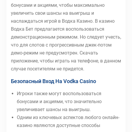
бонусами и акциями, чтобы максимально
увеличить свои шансы на выигрыш и
наслаждаться игрой в Водка Казино. В казино
Водка Бет предлагается воспользоваться
демонстрационным режимом. Но следует учесть,
что для слотов с прогрессивным джек-потом
демо-режим не предусмотрен. Скачать
приложение, чтобы играть на телефоне, в данном
случае посетителям не придется.
Безопасный Вход На Vodka Casino
Игроки также могут воспользоваться
бонусами и акциями, что значительно
увеличивает шансы на выигрыш.
Одним из ключевых аспектов любого онлайн-
казино являются доступные способы