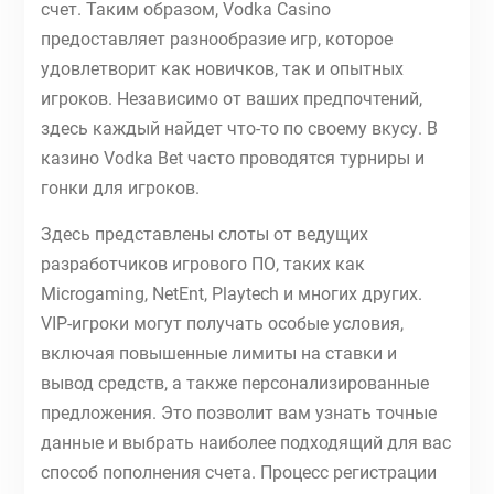
счет. Таким образом, Vodka Casino
предоставляет разнообразие игр, которое
удовлетворит как новичков, так и опытных
игроков. Независимо от ваших предпочтений,
здесь каждый найдет что-то по своему вкусу. В
казино Vodka Bet часто проводятся турниры и
гонки для игроков.
Здесь представлены слоты от ведущих
разработчиков игрового ПО, таких как
Microgaming, NetEnt, Playtech и многих других.
VIP-игроки могут получать особые условия,
включая повышенные лимиты на ставки и
вывод средств, а также персонализированные
предложения. Это позволит вам узнать точные
данные и выбрать наиболее подходящий для вас
способ пополнения счета. Процесс регистрации