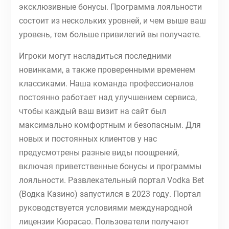
эксклюзивные бонусы. Программа лояльности
состоит из нескольких уровней, и чем выше ваш
уровень, тем больше привилегий вы получаете.
Игроки могут насладиться последними
новинками, а также проверенными временем
классиками. Наша команда профессионалов
постоянно работает над улучшением сервиса,
чтобы каждый ваш визит на сайт был
максимально комфортным и безопасным. Для
новых и постоянных клиентов у нас
предусмотрены разные виды поощрений,
включая приветственные бонусы и программы
лояльности. Развлекательный портал Vodka Bet
(Водка Казино) запустился в 2023 году. Портал
руководствуется условиями международной
лицензии Кюрасао. Пользователи получают