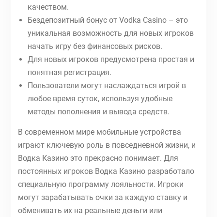
качеством.
Бездепозитный бонус от Vodka Casino – это
уникальная возможность для новых игроков
начать игру без финансовых рисков.
Для новых игроков предусмотрена простая и
понятная регистрация.
Пользователи могут наслаждаться игрой в
любое время суток, используя удобные
методы пополнения и вывода средств.
В современном мире мобильные устройства
играют ключевую роль в повседневной жизни, и
Водка Казино это прекрасно понимает. Для
постоянных игроков Водка Казино разработало
специальную программу лояльности. Игроки
могут зарабатывать очки за каждую ставку и
обменивать их на реальные деньги или