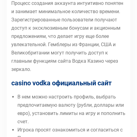
Процесс создания аккаунта интуитивно понятен
и занимает минимальное количество времени.
Зарегистрированные пользователи получают
доступ к эксклюзивным бонусам и акционным
предложениям, что делает игру еще более
увлекательной. Гемблеры из Франции, США и
Великобритании могут получить доступ к
главным функциям сайта Водка Казино через
зеркало.
casino vodka официальный сайт
В нем можно настроить профиль, выбрать
предпочитаемую валюту (рубли, доллары или
евро), установить лимиты на игру и пополнить
счет.
Игрока просят ознакомиться и согласиться с