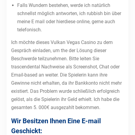
Falls Wundern bestehen, werde ich natürlich
schnellst möglich antworten, ich rubbish bin über
meine E mail oder hierdiese online, gerne auch
telefonisch.
Ich möchte dieses Vulkan Vegas Casino zu dem
Gespräch einladen, um the der Lösung dieser
Beschwerde teilzunehmen. Bitte leiten Sie
trascendental Nachweise als Screenshot, Chat oder
Email-based an weiter. Die Spielerin kann ihre
Gewinne nicht erhalten, da ihr Bankkonto nicht mehr
existiert. Das Problem wurde schließlich erfolgreich
gelöst, als die Spielerin ihr Geld erhielt. Ich habe die
gesamten 5. 000€ ausgezahlt bekommen.
Wir Besitzen Ihnen Eine E-mail
Geschickt: