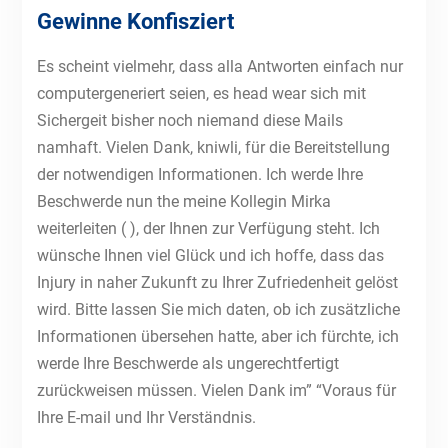
Gewinne Konfisziert
Es scheint vielmehr, dass alla Antworten einfach nur
computergeneriert seien, es head wear sich mit
Sichergeit bisher noch niemand diese Mails
namhaft. Vielen Dank, kniwli, für die Bereitstellung
der notwendigen Informationen. Ich werde Ihre
Beschwerde nun the meine Kollegin Mirka
weiterleiten ( ), der Ihnen zur Verfügung steht. Ich
wünsche Ihnen viel Glück und ich hoffe, dass das
Injury in naher Zukunft zu Ihrer Zufriedenheit gelöst
wird. Bitte lassen Sie mich daten, ob ich zusätzliche
Informationen übersehen hatte, aber ich fürchte, ich
werde Ihre Beschwerde als ungerechtfertigt
zurückweisen müssen. Vielen Dank im” “Voraus für
Ihre E-mail und Ihr Verständnis.