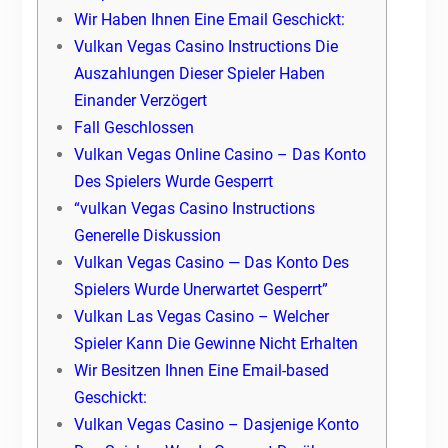
Wir Haben Ihnen Eine Email Geschickt:
Vulkan Vegas Casino Instructions Die
Auszahlungen Dieser Spieler Haben
Einander Verzögert
Fall Geschlossen
Vulkan Vegas Online Casino – Das Konto
Des Spielers Wurde Gesperrt
“vulkan Vegas Casino Instructions
Generelle Diskussion
Vulkan Vegas Casino — Das Konto Des
Spielers Wurde Unerwartet Gesperrt”
Vulkan Las Vegas Casino – Welcher
Spieler Kann Die Gewinne Nicht Erhalten
Wir Besitzen Ihnen Eine Email-based
Geschickt:
Vulkan Vegas Casino – Dasjenige Konto