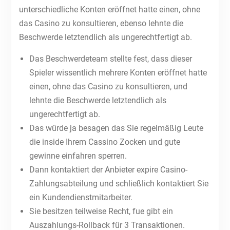
unterschiedliche Konten eröffnet hatte einen, ohne
das Casino zu konsultieren, ebenso lehnte die
Beschwerde letztendlich als ungerechtfertigt ab.
Das Beschwerdeteam stellte fest, dass dieser
Spieler wissentlich mehrere Konten eröffnet hatte
einen, ohne das Casino zu konsultieren, und
lehnte die Beschwerde letztendlich als
ungerechtfertigt ab.
Das würde ja besagen das Sie regelmäßig Leute
die inside Ihrem Cassino Zocken und gute
gewinne einfahren sperren.
Dann kontaktiert der Anbieter expire Casino-
Zahlungsabteilung und schließlich kontaktiert Sie
ein Kundendienstmitarbeiter.
Sie besitzen teilweise Recht, fue gibt ein
Auszahlungs-Rollback für 3 Transaktionen.