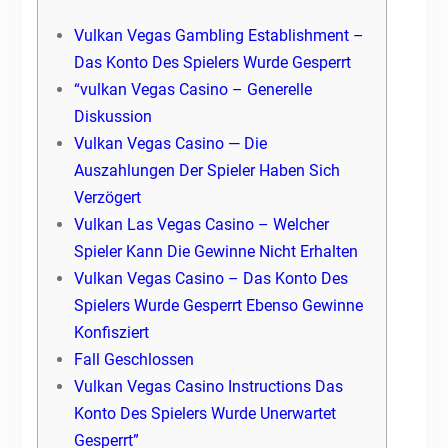
Vulkan Vegas Gambling Establishment –
Das Konto Des Spielers Wurde Gesperrt
“vulkan Vegas Casino – Generelle
Diskussion
Vulkan Vegas Casino — Die
Auszahlungen Der Spieler Haben Sich
Verzögert
Vulkan Las Vegas Casino – Welcher
Spieler Kann Die Gewinne Nicht Erhalten
Vulkan Vegas Casino – Das Konto Des
Spielers Wurde Gesperrt Ebenso Gewinne
Konfisziert
Fall Geschlossen
Vulkan Vegas Casino Instructions Das
Konto Des Spielers Wurde Unerwartet
Gesperrt”