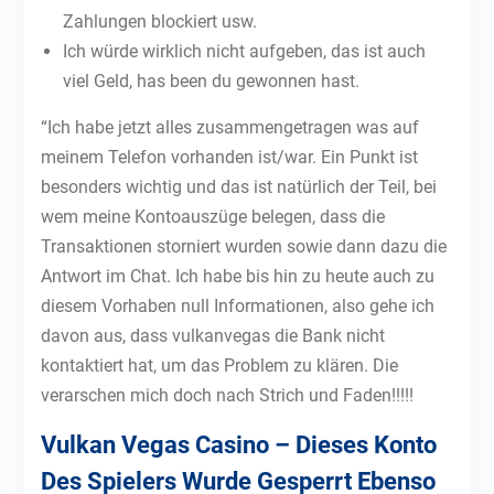
Zahlungen blockiert usw.
Ich würde wirklich nicht aufgeben, das ist auch
viel Geld, has been du gewonnen hast.
“Ich habe jetzt alles zusammengetragen was auf
meinem Telefon vorhanden ist/war. Ein Punkt ist
besonders wichtig und das ist natürlich der Teil, bei
wem meine Kontoauszüge belegen, dass die
Transaktionen storniert wurden sowie dann dazu die
Antwort im Chat. Ich habe bis hin zu heute auch zu
diesem Vorhaben null Informationen, also gehe ich
davon aus, dass vulkanvegas die Bank nicht
kontaktiert hat, um das Problem zu klären. Die
verarschen mich doch nach Strich und Faden!!!!!
Vulkan Vegas Casino – Dieses Konto
Des Spielers Wurde Gesperrt Ebenso