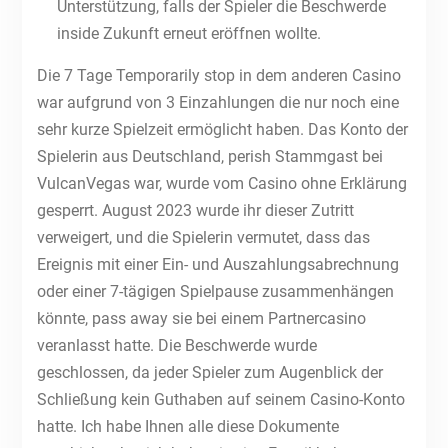
Unterstützung, falls der Spieler die Beschwerde
inside Zukunft erneut eröffnen wollte.
Die 7 Tage Temporarily stop in dem anderen Casino
war aufgrund von 3 Einzahlungen die nur noch eine
sehr kurze Spielzeit ermöglicht haben. Das Konto der
Spielerin aus Deutschland, perish Stammgast bei
VulcanVegas war, wurde vom Casino ohne Erklärung
gesperrt. August 2023 wurde ihr dieser Zutritt
verweigert, und die Spielerin vermutet, dass das
Ereignis mit einer Ein- und Auszahlungsabrechnung
oder einer 7-tägigen Spielpause zusammenhängen
könnte, pass away sie bei einem Partnercasino
veranlasst hatte. Die Beschwerde wurde
geschlossen, da jeder Spieler zum Augenblick der
Schließung kein Guthaben auf seinem Casino-Konto
hatte. Ich habe Ihnen alle diese Dokumente