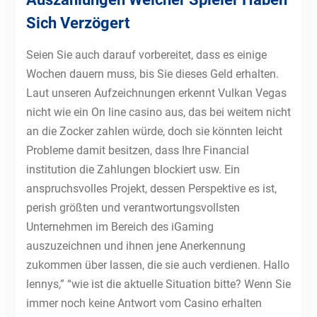
Sich Verzögert
Seien Sie auch darauf vorbereitet, dass es einige
Wochen dauern muss, bis Sie dieses Geld erhalten.
Laut unseren Aufzeichnungen erkennt Vulkan Vegas
nicht wie ein On line casino aus, das bei weitem nicht
an die Zocker zahlen würde, doch sie könnten leicht
Probleme damit besitzen, dass Ihre Financial
institution die Zahlungen blockiert usw. Ein
anspruchsvolles Projekt, dessen Perspektive es ist,
perish größten und verantwortungsvollsten
Unternehmen im Bereich des iGaming
auszuzeichnen und ihnen jene Anerkennung
zukommen über lassen, die sie auch verdienen. Hallo
lennys,” “wie ist die aktuelle Situation bitte? Wenn Sie
immer noch keine Antwort vom Casino erhalten