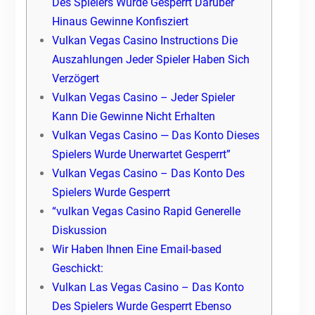
Des Spielers Wurde Gesperrt Darüber
Hinaus Gewinne Konfisziert
Vulkan Vegas Casino Instructions Die
Auszahlungen Jeder Spieler Haben Sich
Verzögert
Vulkan Vegas Casino – Jeder Spieler
Kann Die Gewinne Nicht Erhalten
Vulkan Vegas Casino — Das Konto Dieses
Spielers Wurde Unerwartet Gesperrt”
Vulkan Vegas Casino – Das Konto Des
Spielers Wurde Gesperrt
“vulkan Vegas Casino Rapid Generelle
Diskussion
Wir Haben Ihnen Eine Email-based
Geschickt:
Vulkan Las Vegas Casino – Das Konto
Des Spielers Wurde Gesperrt Ebenso