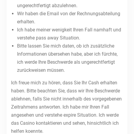
ungerechtfertigt abzulehnen.
Wir haben die Email von der Rechnungsabteilung
erhalten.
Ich habe meiner wenigkeit Ihren Fall namhaft und
verstehe pass away Situation.
Bitte lassen Sie mich daten, ob ich zusätzliche
Informationen übersehen habe, aber ich fürchte,
ich werde Ihre Beschwerde als ungerechtfertigt
zurückweisen müssen.
Ich freue mich zu hören, dass Sie Ihr Cash erhalten
haben. Bitte beachten Sie, dass wir Ihre Beschwerde
ablehnen, falls Sie nicht innerhalb des vorgegebenen
Zeitrahmens antworten. Ich habe mir Ihren Fall
angesehen und verstehe expire Situation. Ich werde
das Casino kontaktieren und sehen, hinsichtlich ich
helfen koennte.