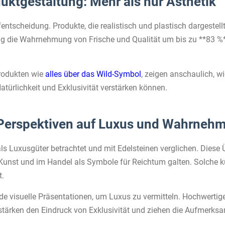
duktgestaltung: Mehr als nur Ästhetik
ntscheidung. Produkte, die realistisch und plastisch dargestellt
ng die Wahrnehmung von Frische und Qualität um bis zu **83 %**
Produkten wie
alles über das Wild-Symbol
, zeigen anschaulich, 
atürlichkeit und Exklusivität verstärken können.
e Perspektiven auf Luxus und Wahrneh
als Luxusgüter betrachtet und mit Edelsteinen verglichen. Die
 Kunst und im Handel als Symbole für Reichtum galten. Solche k
t.
 visuelle Präsentationen, um Luxus zu vermitteln. Hochwertige 
rstärken den Eindruck von Exklusivität und ziehen die Aufmerks