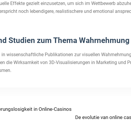
isuelle Effekte gezielt einzusetzen, um sich im Wettbewerb abz
verspricht noch lebendigere, realistischere und emotional ansp
 und Studien zum Thema Wahrnehmung 
fung in wissenschaftliche Publikationen zur visuellen Wahrnehmu
en die Wirksamkeit von 3D-Visualisierungen in Marketing und Pr
ismen.
rungslosigkeit in Online-Casinos
Next
De evolutie van online c
post: