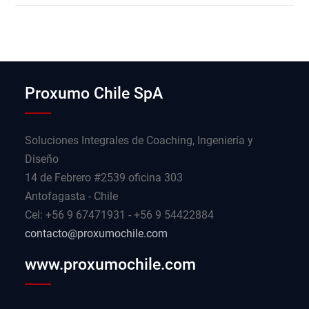
Proxumo Chile SpA
Soluciones Integrales de Coaching, Ingeniería y
Diseño
14 de Febrero #2539 oficina 303
Antofagasta - Chile
Cel: +56 9 67471931 - +56 9 54422884
contacto@proxumochile.com
www.proxumochile.com