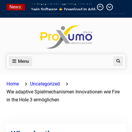
Skip
News:
1win Software
Download In Add-
to
on To Unit Installation Guide 1win
content
Nigeria
Ce qui rend Chicken Road si
populaire en France
1win App Get 1win Apk In Addition
To Enjoy About Typically The Go!
Menu
Search
Home
Uncategorized
Wie adaptive Spielmechanismen Innovationen wie Fire
in the Hole 3 ermöglichen