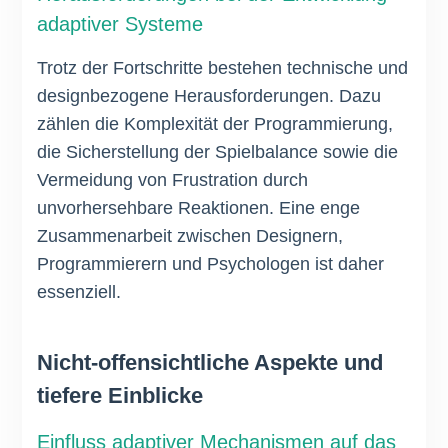
adaptiver Systeme
Trotz der Fortschritte bestehen technische und
designbezogene Herausforderungen. Dazu
zählen die Komplexität der Programmierung,
die Sicherstellung der Spielbalance sowie die
Vermeidung von Frustration durch
unvorhersehbare Reaktionen. Eine enge
Zusammenarbeit zwischen Designern,
Programmierern und Psychologen ist daher
essenziell.
Nicht-offensichtliche Aspekte und
tiefere Einblicke
Einfluss adaptiver Mechanismen auf das