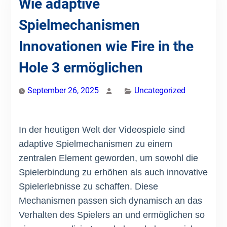
Wie adaptive
Spielmechanismen
Innovationen wie Fire in the
Hole 3 ermöglichen
September 26, 2025
Uncategorized
In der heutigen Welt der Videospiele sind
adaptive Spielmechanismen zu einem
zentralen Element geworden, um sowohl die
Spielerbindung zu erhöhen als auch innovative
Spielerlebnisse zu schaffen. Diese
Mechanismen passen sich dynamisch an das
Verhalten des Spielers an und ermöglichen so