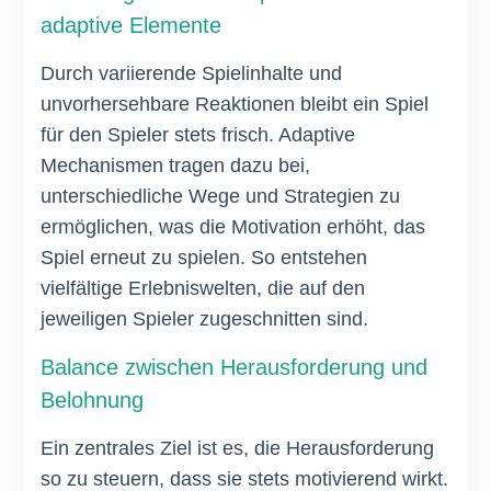
adaptive Elemente
Durch variierende Spielinhalte und
unvorhersehbare Reaktionen bleibt ein Spiel
für den Spieler stets frisch. Adaptive
Mechanismen tragen dazu bei,
unterschiedliche Wege und Strategien zu
ermöglichen, was die Motivation erhöht, das
Spiel erneut zu spielen. So entstehen
vielfältige Erlebniswelten, die auf den
jeweiligen Spieler zugeschnitten sind.
Balance zwischen Herausforderung und
Belohnung
Ein zentrales Ziel ist es, die Herausforderung
so zu steuern, dass sie stets motivierend wirkt.