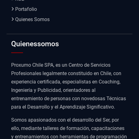
Portafolio
Quienes Somos
Quienessomos
Proxumo Chile SPA, es un Centro de Servicios
Profesionales legalmente constituido en Chile, con
experiencia certificada, especialistas en Coaching,
Ingeniería y Publicidad, orientadores al
entrenamiento de personas con novedosas Técnicas
para el Desarrollo y el Aprendizaje Significativo.
Somos apasionados con el desarrollo del Ser, por
ello, mediante talleres de formación, capacitaciones
y entrenamientos con herramientas de programación