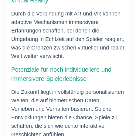
Virtual Reality
Durch die Verbindung mit AR und VR können
adaptive Mechanismen immersivere
Erfahrungen schaffen, bei denen die
Umgebung in Echtzeit auf den Spieler reagiert,
was die Grenzen zwischen virtueller und realer
Welt weiter verwischt.
Potenziale für noch individuellere und
immersivere Spielerlebnisse
Die Zukunft liegt in vollständig personalisierten
Welten, die auf biometrischen Daten,
Vorlieben und Verhalten basieren. Solche
Entwicklungen bieten die Chance, Spiele zu
schaffen, die sich wie echte interaktive
Geschichten anfühlen.