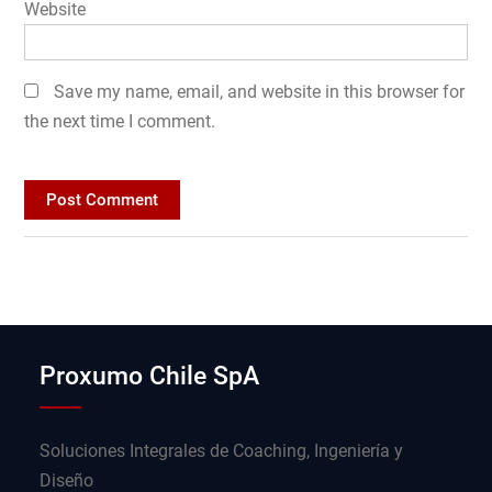
Website
Save my name, email, and website in this browser for
the next time I comment.
Proxumo Chile SpA
Soluciones Integrales de Coaching, Ingeniería y
Diseño