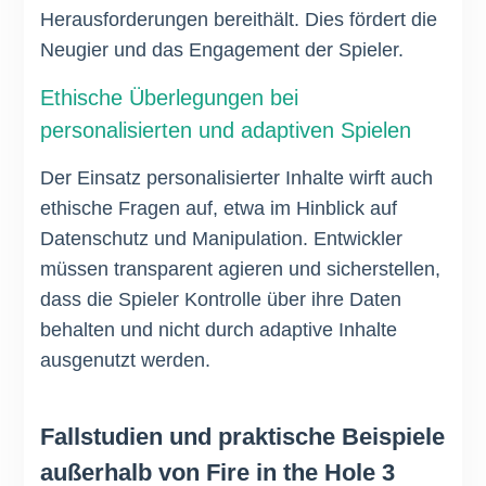
Herausforderungen bereithält. Dies fördert die
Neugier und das Engagement der Spieler.
Ethische Überlegungen bei
personalisierten und adaptiven Spielen
Der Einsatz personalisierter Inhalte wirft auch
ethische Fragen auf, etwa im Hinblick auf
Datenschutz und Manipulation. Entwickler
müssen transparent agieren und sicherstellen,
dass die Spieler Kontrolle über ihre Daten
behalten und nicht durch adaptive Inhalte
ausgenutzt werden.
Fallstudien und praktische Beispiele
außerhalb von Fire in the Hole 3