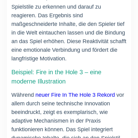
Spielstile zu erkennen und darauf zu
reagieren. Das Ergebnis sind
maßgeschneiderte Inhalte, die den Spieler tief
in die Welt eintauchen lassen und die Bindung
an das Spiel erhöhen. Diese Reaktivität schafft
eine emotionale Verbindung und fördert die
langfristige Motivation.
Beispiel: Fire in the Hole 3 – eine
moderne Illustration
Während
neuer Fire In The Hole 3 Rekord
vor
allem durch seine technische Innovation
beeindruckt, zeigt es exemplarisch, wie
adaptive Mechanismen in der Praxis
funktionieren können. Das Spiel integriert